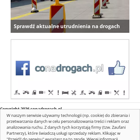
Sprawdź aktualne utrudnienia na drogach
Copyright 2026 conadrogach.pl
O firmie
Redakcja
Regulamin
Informacje o cookies
W naszym serwisie używamy technologii (np. cookie) do zbierania i
Mapa serwisu
Komunikaty
przetwarzania danych w celu personalizowania treści i reklam oraz
analizowania ruchu. Z danych tych korzystają firmy (tzw. Zaufani
Partnerzy), które świadczą usługi sprzedaży reklam. Klikając w
"Przejdź do serwisu" wyrażasz na to zgodę. Więcej informacji