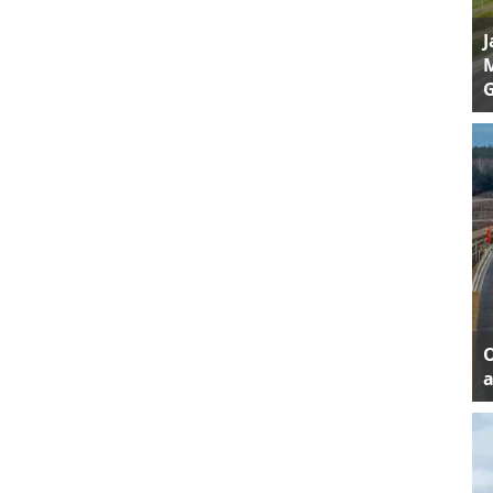
J
M
a