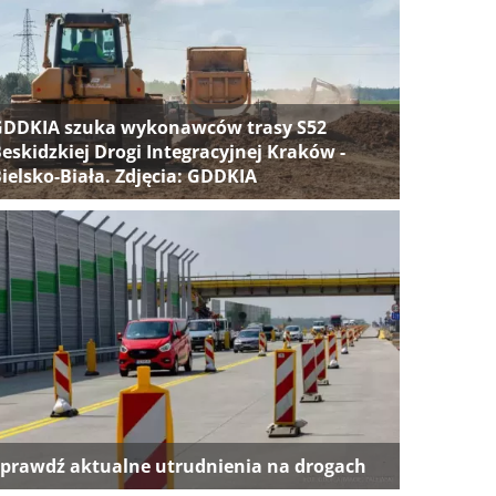
GDDKIA szuka wykonawców trasy S52
eskidzkiej Drogi Integracyjnej Kraków -
ielsko-Biała. Zdjęcia: GDDKIA
prawdź aktualne utrudnienia na drogach