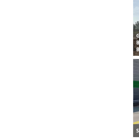
B
B
S