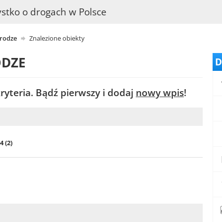
stko o drogach w Polsce
drodze
Znalezione obiekty
ODZE
D
yteria. Bądź pierwszy i dodaj
nowy wpis
!
 (2)