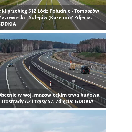
aki przebieg S12 Łódź Południe - Tomaszów
azowiecki - Sulejów (Kozenin)? Zdjęcia:
GDDKIA
Obecnie w woj. mazowieckim trwa budowa
utostrady A2 i trasy S7. Zdjęcia: GDDKIA