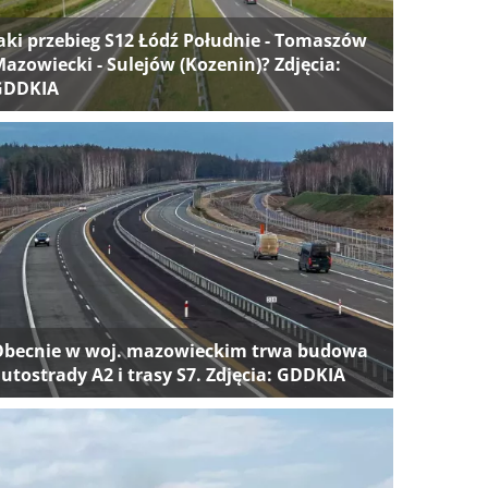
aki przebieg S12 Łódź Południe - Tomaszów
azowiecki - Sulejów (Kozenin)? Zdjęcia:
GDDKIA
Obecnie w woj. mazowieckim trwa budowa
utostrady A2 i trasy S7. Zdjęcia: GDDKIA