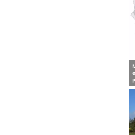
M
e
p