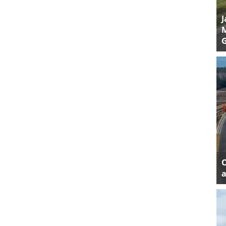
J
M
a