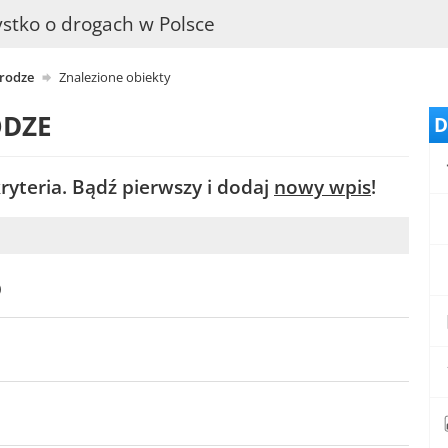
stko o drogach w Polsce
drodze
Znalezione obiekty
ODZE
D
yteria. Bądź pierwszy i dodaj
nowy wpis
!
)