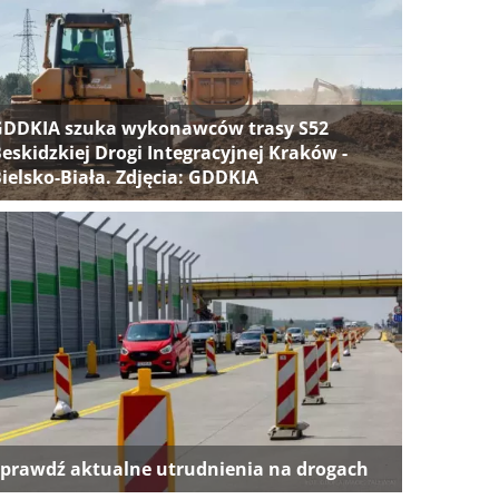
GDDKIA szuka wykonawców trasy S52
eskidzkiej Drogi Integracyjnej Kraków -
ielsko-Biała. Zdjęcia: GDDKIA
prawdź aktualne utrudnienia na drogach