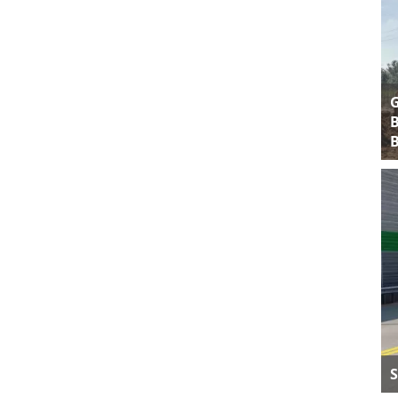
B
B
S