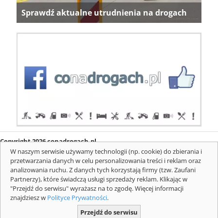
Sprawdź aktualne utrudnienia na drogach
Copyright 2026 conadrogach.pl
O firmie
Redakcja
Regulamin
Informacje o cookies
W naszym serwisie używamy technologii (np. cookie) do zbierania i
Mapa serwisu
Komunikaty
przetwarzania danych w celu personalizowania treści i reklam oraz
analizowania ruchu. Z danych tych korzystają firmy (tzw. Zaufani
Partnerzy), które świadczą usługi sprzedaży reklam. Klikając w
"Przejdź do serwisu" wyrażasz na to zgodę. Więcej informacji
znajdziesz w
Polityce Prywatności
.
Przejdź do serwisu