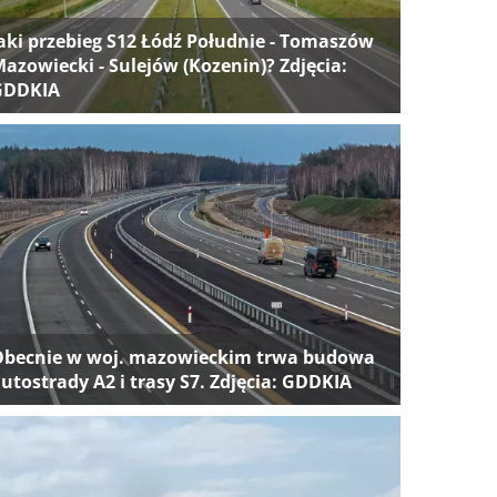
aki przebieg S12 Łódź Południe - Tomaszów
azowiecki - Sulejów (Kozenin)? Zdjęcia:
GDDKIA
Obecnie w woj. mazowieckim trwa budowa
utostrady A2 i trasy S7. Zdjęcia: GDDKIA