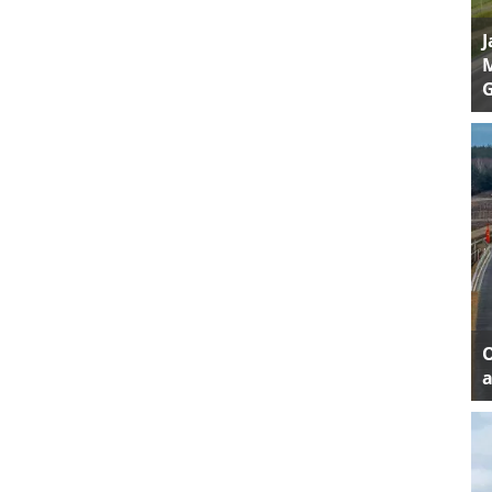
J
M
a