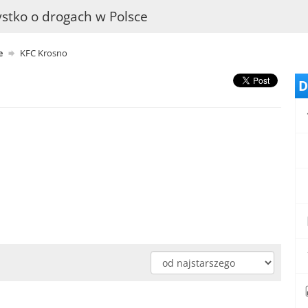
stko o drogach w Polsce
e
KFC Krosno
D