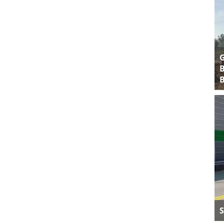
B
B
S