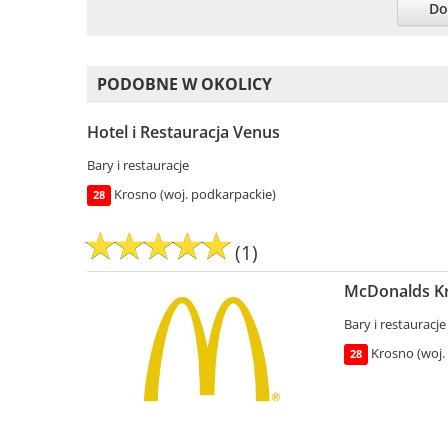
Do
PODOBNE W OKOLICY
Hotel i Restauracja Venus
Bary i restauracje
Krosno (woj. podkarpackie)
28
(1)
McDonalds Kr
Bary i restauracje
Krosno (woj.
28