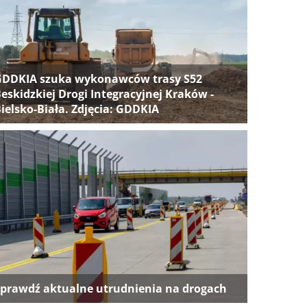
GDDKIA szuka wykonawców trasy S52
eskidzkiej Drogi Integracyjnej Kraków -
ielsko-Biała. Zdjęcia: GDDKIA
prawdź aktualne utrudnienia na drogach