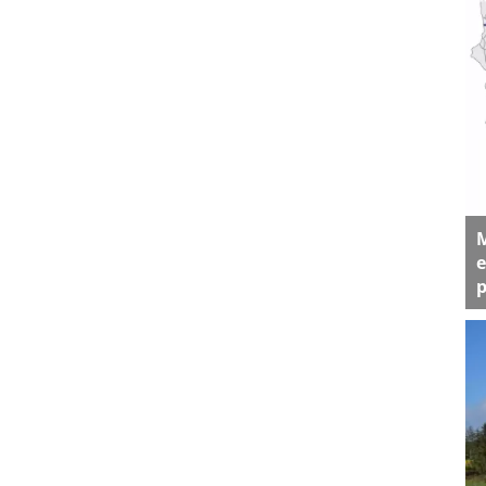
M
e
p