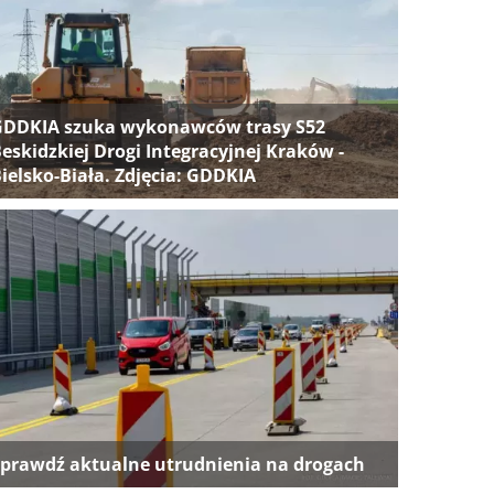
GDDKIA szuka wykonawców trasy S52
eskidzkiej Drogi Integracyjnej Kraków -
ielsko-Biała. Zdjęcia: GDDKIA
prawdź aktualne utrudnienia na drogach