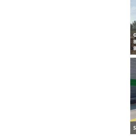
B
B
S