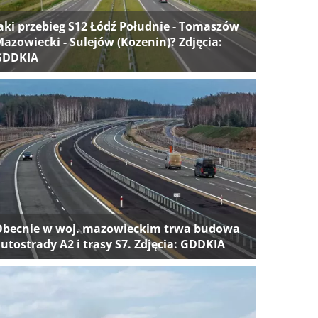
aki przebieg S12 Łódź Południe - Tomaszów
azowiecki - Sulejów (Kozenin)? Zdjęcia:
GDDKIA
Obecnie w woj. mazowieckim trwa budowa
utostrady A2 i trasy S7. Zdjęcia: GDDKIA