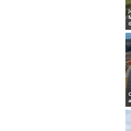
J
M
a