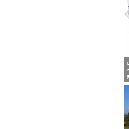
M
e
p