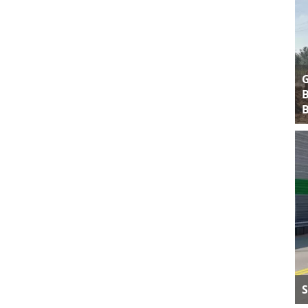
B
B
S