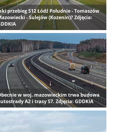
aki przebieg S12 Łódź Południe - Tomaszów
azowiecki - Sulejów (Kozenin)? Zdjęcia:
GDDKIA
Obecnie w woj. mazowieckim trwa budowa
utostrady A2 i trasy S7. Zdjęcia: GDDKIA