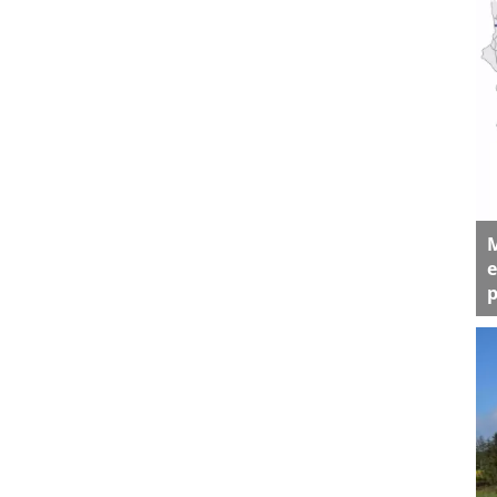
M
e
p