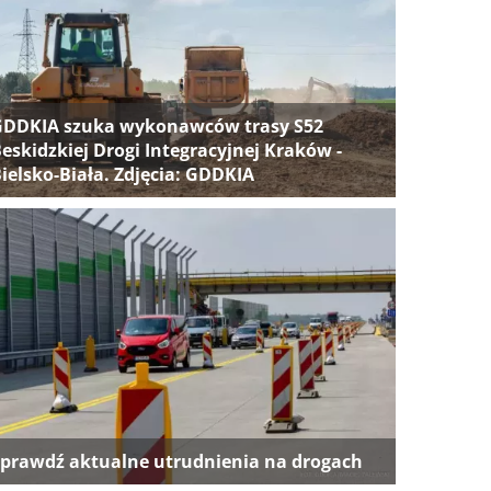
GDDKIA szuka wykonawców trasy S52
eskidzkiej Drogi Integracyjnej Kraków -
ielsko-Biała. Zdjęcia: GDDKIA
prawdź aktualne utrudnienia na drogach