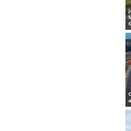
J
M
a