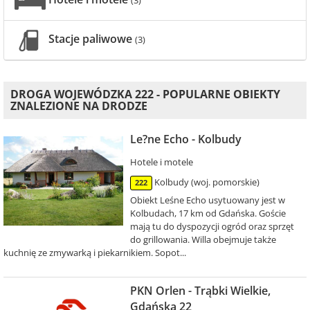
(3)
Stacje paliwowe
(3)
DROGA WOJEWÓDZKA 222 - POPULARNE OBIEKTY
ZNALEZIONE NA DRODZE
Le?ne Echo - Kolbudy
Hotele i motele
Kolbudy (woj. pomorskie)
222
Obiekt Leśne Echo usytuowany jest w
Kolbudach, 17 km od Gdańska. Goście
mają tu do dyspozycji ogród oraz sprzęt
do grillowania. Willa obejmuje także
kuchnię ze zmywarką i piekarnikiem. Sopot...
PKN Orlen - Trąbki Wielkie,
Gdańska 22