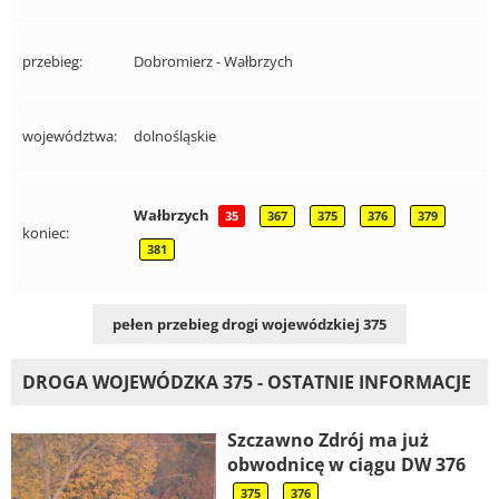
przebieg:
Dobromierz - Wałbrzych
województwa:
dolnośląskie
Wałbrzych
35
367
375
376
379
koniec:
381
pełen przebieg drogi wojewódzkiej 375
DROGA WOJEWÓDZKA 375 - OSTATNIE INFORMACJE
Szczawno Zdrój ma już
obwodnicę w ciągu DW 376
375
376