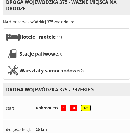
DROGA WOJEWÓDZKA 375 - WAŻNE MIEJSCA NA
DRODZE
Na drodze wojewódzkiej 375 znaleziono:
Hotele i motele
(11)
Stacje paliwowe
(1)
Warsztaty samochodowe
(2)
DROGA WOJEWÓDZKA 375 - PRZEBIEG
Dobromierz
start:
5
34
375
długość drogi:
20 km