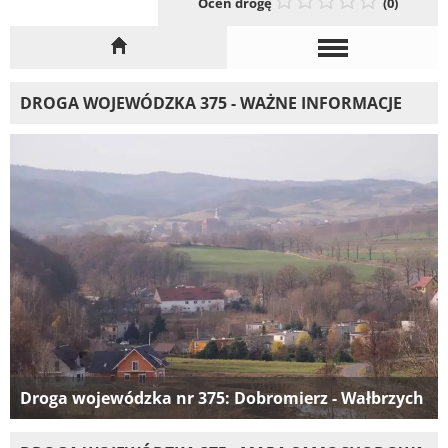
Oceń drogę
(0)
DROGA WOJEWÓDZKA 375 - WAŻNE INFORMACJE
Droga wojewódzka nr 375: Dobromierz - Wałbrzych