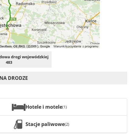
owa drogi wojewódzkiej
483
 NA DRODZE
Hotele i motele
(1)
Stacje paliwowe
(2)