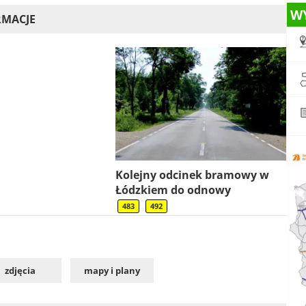
W
RMACJE
Kolejny odcinek bramowy w
Łódzkiem do odnowy
483
492
zdjęcia
mapy i plany