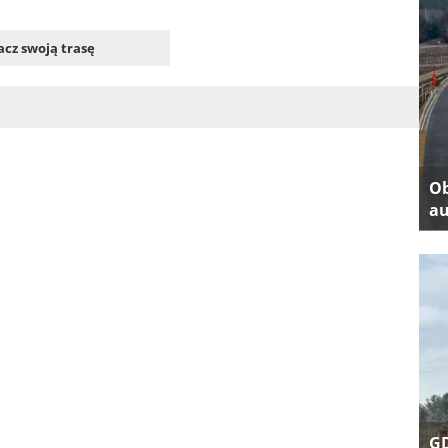
cz swoją trasę
Ob
au
GD