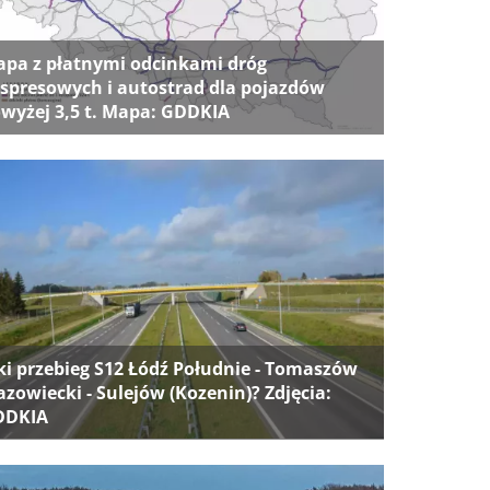
pa z płatnymi odcinkami dróg
spresowych i autostrad dla pojazdów
wyżej 3,5 t. Mapa: GDDKIA
ki przebieg S12 Łódź Południe - Tomaszów
zowiecki - Sulejów (Kozenin)? Zdjęcia:
DDKIA