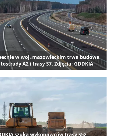
ecnie w woj. mazowieckim trwa budowa
tostrady A2 i trasy S7. Zdjęcia: GDDKIA
DKIA szuka wykonawców trasy S52