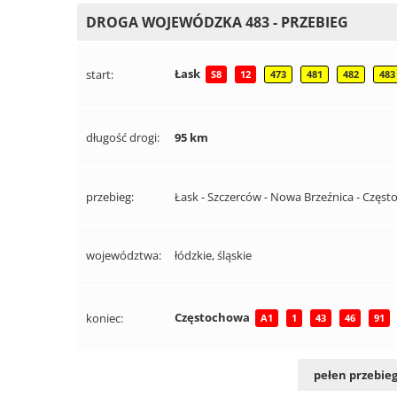
DROGA WOJEWÓDZKA 483 - PRZEBIEG
Łask
start:
S8
12
473
481
482
483
długość drogi:
95 km
przebieg:
Łask - Szczerców - Nowa Brzeźnica - Częs
województwa:
łódzkie, śląskie
Częstochowa
koniec:
A1
1
43
46
91
pełen przebieg