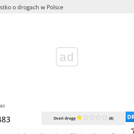
stko o drogach w Polsce
ad
483
DR
483
Oceń drogę
(8)