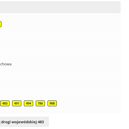
tochowa
483
491
494
786
908
 drogi wojewódzkiej 483