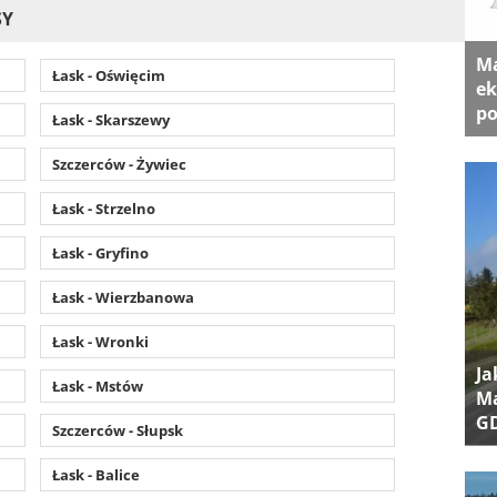
SY
Ma
Łask - Oświęcim
ek
po
Łask - Skarszewy
Szczerców - Żywiec
Łask - Strzelno
Łask - Gryfino
Łask - Wierzbanowa
Łask - Wronki
Ja
Łask - Mstów
Ma
G
Szczerców - Słupsk
Łask - Balice