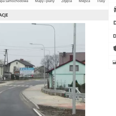
pa samochodowa
Mapy i plany
Zdjęcia
Miejsca
Trasy
ACJE