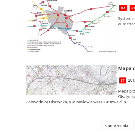
A2
S1
System o
autostra
Mapa d
201
S7
Mapa prz
Olsztynk
- obwodnicą Olsztynka, a w Pawłowie węzeł Grunwald, p...
< poprzednia