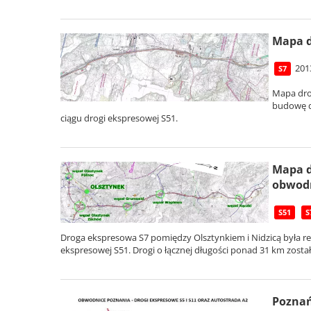
Mapa d
201
S7
Mapa dro
budowę d
ciągu drogi ekspresowej S51.
Mapa d
obwodn
S51
S
Droga ekspresowa S7 pomiędzy Olsztynkiem i Nidzicą była r
ekspresowej S51. Drogi o łącznej długości ponad 31 km zosta
Poznań