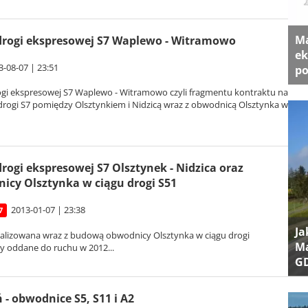
Ma
rogi ekspresowej S7 Waplewo - Witramowo
ek
3-08-07 | 23:51
po
gi ekspresowej S7 Waplewo - Witramowo czyli fragmentu kontraktu na
rogi S7 pomiędzy Olsztynkiem i Nidzicą wraz z obwodnicą Olsztynka w
rogi ekspresowej S7 Olsztynek - Nidzica oraz
icy Olsztynka w ciągu drogi S51
2013-01-07 | 23:38
7
Ja
ealizowana wraz z budową obwodnicy Olsztynka w ciągu drogi
Ma
ły oddane do ruchu w 2012...
G
 - obwodnice S5, S11 i A2