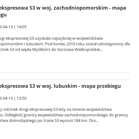
ekspresowa S3 w woj. zachodniopomorskim - mapa
egu
5-04-13 | 14:05
ogi ekspresowej S3 uzyskała najszybciej w województwie
opomorskim i lubuskim. Pod koniec 2010 roku został udostępniony dla
inek S3 od węzła Myślibórz do Gorzowa Wielkopolskie...
ekspresowa S3 w woj. lubuskim - mapa przebiegu
5-04-13 | 13:50
y odcinek drogi ekspresowej S3 leży na terenie województwa
go. Odległość granicy województwa zachodniopomorskiego do granicy
wa dolnośląskiego po trasie S3 wynosi 184 km. Dro...