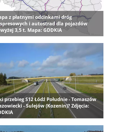
pa z płatnymi odcinkami dróg
spresowych i autostrad dla pojazdów
wyżej 3,5 t. Mapa: GDDKIA
ki przebieg S12 Łódź Południe - Tomaszów
zowiecki - Sulejów (Kozenin)? Zdjęcia:
DDKIA