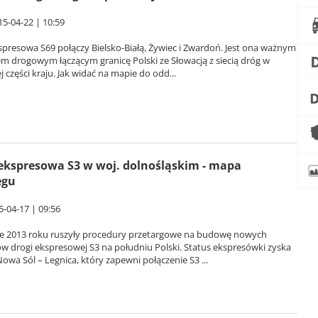
15-04-22 | 10:59
presowa S69 połączy Bielsko-Białą, Żywiec i Zwardoń. Jest ona ważnym
m drogowym łączącym granicę Polski ze Słowacją z siecią dróg w
j części kraju. Jak widać na mapie do odd...
ekspresowa S3 w woj. dolnośląskim - mapa
egu
5-04-17 | 09:56
e 2013 roku ruszyły procedury przetargowe na budowę nowych
w drogi ekspresowej S3 na południu Polski. Status ekspresówki zyska
owa Sól – Legnica, który zapewni połączenie S3 ...