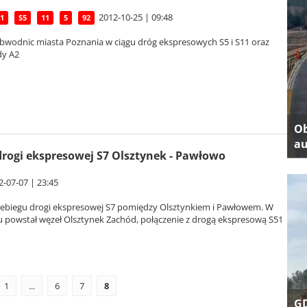
2012-10-25 | 09:48
1
S5
11
5
92
bwodnic miasta Poznania w ciągu dróg ekspresowych S5 i S11 oraz
dy A2
Ob
au
rogi ekspresowej S7 Olsztynek - Pawłowo
2-07-07 | 23:45
ebiegu drogi ekspresowej S7 pomiędzy Olsztynkiem i Pawłowem. W
u powstał węzeł Olsztynek Zachód, połączenie z drogą ekspresową S51
1
...
6
7
8
GD