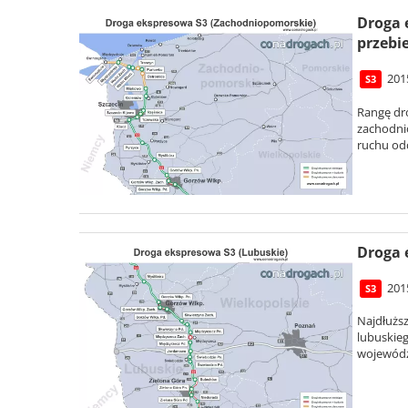
Droga 
przebi
201
S3
Rangę dr
zachodni
ruchu odc
Droga 
201
S3
Najdłuższ
lubuskie
województ