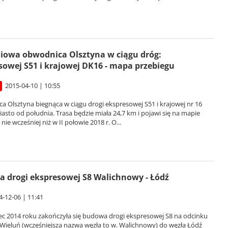
iowa obwodnica Olsztyna w ciągu dróg:
sowej S51 i krajowej DK16 - mapa przebiegu
2015-04-10 | 10:55
 Olsztyna biegnąca w ciągu drogi ekspresowej S51 i krajowej nr 16
asto od południa. Trasa będzie miała 24,7 km i pojawi się na mapie
nie wcześniej niż w II połowie 2018 r. O...
 drogi ekspresowej S8 Walichnowy - Łódź
4-12-06 | 11:41
ec 2014 roku zakończyła się budowa drogi ekspresowej S8 na odcinku
Wieluń (wcześniejsza nazwa węzła to w. Walichnowy) do węzła Łódź