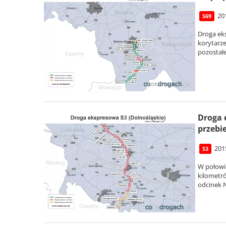
20
S69
Droga eks
korytarze
pozostałe
Droga 
przebi
201
S3
W połowi
kilometró
odcinek N