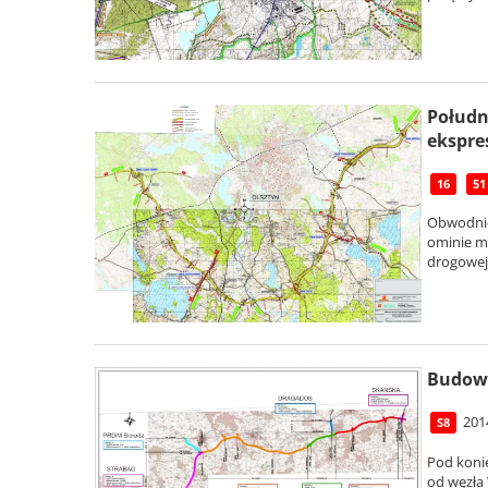
Połudn
ekspre
16
51
Obwodnica
ominie mi
drogowej 
Budowa
201
S8
Pod koni
od węzła 