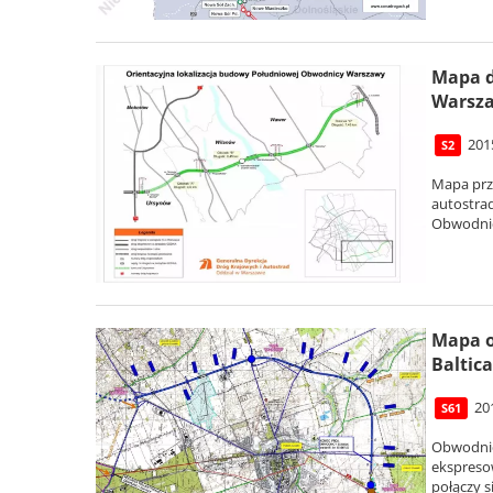
Mapa d
Warsz
201
S2
Mapa prze
autostrad
Obwodnicy
Mapa o
Baltica
20
S61
Obwodnic
ekspresow
połączy s