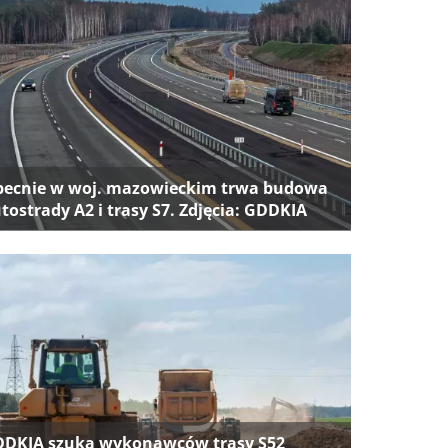
ecnie w woj. mazowieckim trwa budowa
tostrady A2 i trasy S7. Zdjęcia: GDDKIA
DKIA szuka wykonawców trasy S52