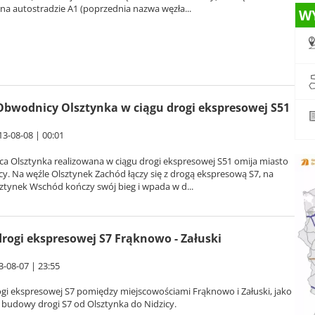
na autostradzie A1 (poprzednia nazwa węzła...
W
bwodnicy Olsztynka w ciągu drogi ekspresowej S51
13-08-08 | 00:01
a Olsztynka realizowana w ciągu drogi ekspresowej S51 omija miasto
y. Na węźle Olsztynek Zachód łączy się z drogą ekspresową S7, na
ztynek Wschód kończy swój bieg i wpada w d...
rogi ekspresowej S7 Frąknowo - Załuski
3-08-07 | 23:55
gi ekspresowej S7 pomiędzy miejscowościami Frąknowo i Załuski, jako
 budowy drogi S7 od Olsztynka do Nidzicy.