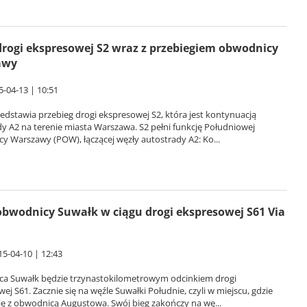
rogi ekspresowej S2 wraz z przebiegiem obwodnicy
awy
5-04-13 | 10:51
dstawia przebieg drogi ekspresowej S2, która jest kontynuacją
y A2 na terenie miasta Warszawa. S2 pełni funkcję Południowej
 Warszawy (POW), łączącej węzły autostrady A2: Ko...
bwodnicy Suwałk w ciągu drogi ekspresowej S61 Via
15-04-10 | 12:43
a Suwałk będzie trzynastokilometrowym odcinkiem drogi
ej S61. Zacznie się na węźle Suwałki Południe, czyli w miejscu, gdzie
ię z obwodnicą Augustowa. Swój bieg zakończy na wę...