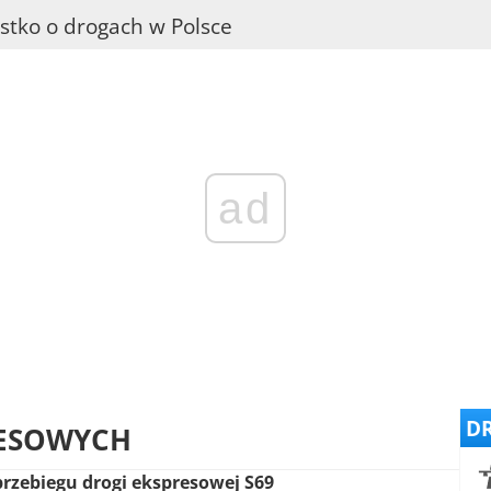
stko o drogach w Polsce
ad
DR
RESOWYCH
rzebiegu drogi ekspresowej S69