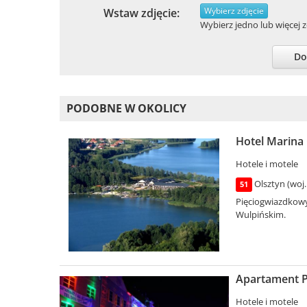
Wybierz zdjęcie
Wstaw zdjęcie:
Wybierz jedno lub więcej zd
Do
PODOBNE W OKOLICY
Hotel Marina 
Hotele i motele
Olsztyn (woj
51
Pięciogwiazdkowy
Wulpińskim.
Apartament P
Hotele i motele