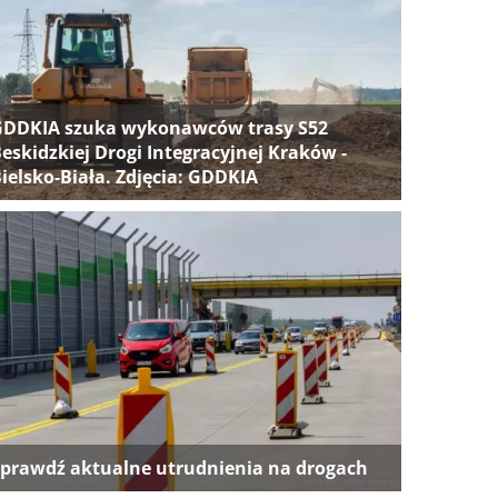
GDDKIA szuka wykonawców trasy S52
eskidzkiej Drogi Integracyjnej Kraków -
ielsko-Biała. Zdjęcia: GDDKIA
prawdź aktualne utrudnienia na drogach