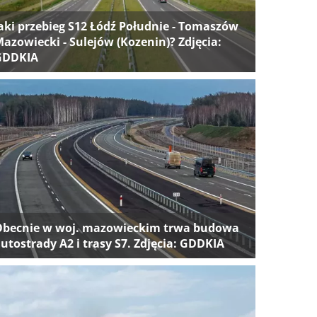
aki przebieg S12 Łódź Południe - Tomaszów
azowiecki - Sulejów (Kozenin)? Zdjęcia:
GDDKIA
Obecnie w woj. mazowieckim trwa budowa
utostrady A2 i trasy S7. Zdjęcia: GDDKIA