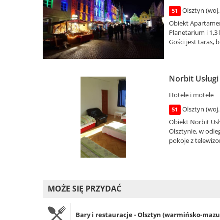
Olsztyn (woj
51
Obiekt Apartament
Planetarium i 1,
Gości jest taras, b
Norbit Usługi
Hotele i motele
Olsztyn (woj
51
Obiekt Norbit Usł
Olsztynie, w odle
pokoje z telewizo
MOŻE SIĘ PRZYDAĆ
Bary i restauracje - Olsztyn (warmińsko-mazur