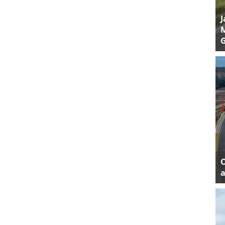
J
M
a