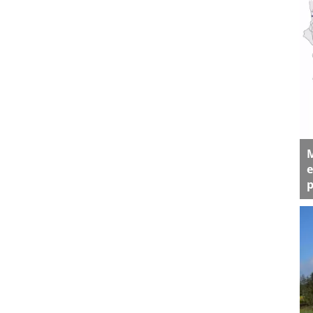
M
e
p