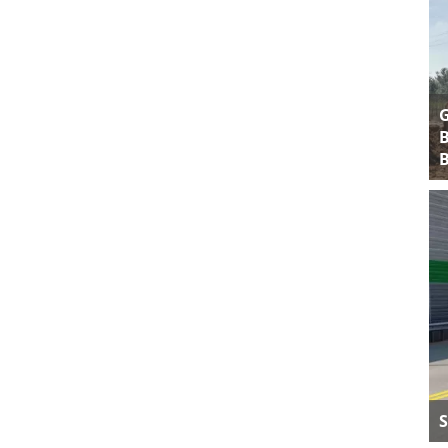
B
B
S