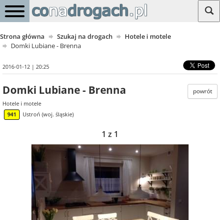
Strona główna
Szukaj na drogach
Hotele i motele
Domki Lubiane - Brenna
2016-01-12 | 20:25
Domki Lubiane - Brenna
powrót
Hotele i motele
941
Ustroń (woj. śląskie)
1 z 1