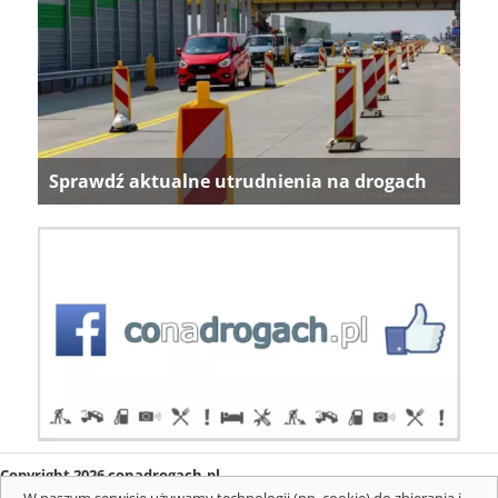
Sprawdź aktualne utrudnienia na drogach
Copyright 2026 conadrogach.pl
O firmie
Redakcja
Regulamin
Informacje o cookies