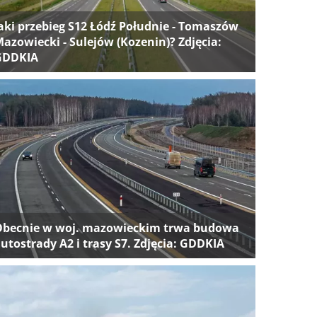
aki przebieg S12 Łódź Południe - Tomaszów
azowiecki - Sulejów (Kozenin)? Zdjęcia:
GDDKIA
Obecnie w woj. mazowieckim trwa budowa
utostrady A2 i trasy S7. Zdjęcia: GDDKIA