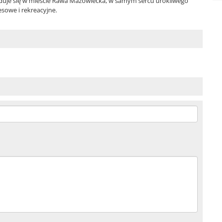
duje się w mieście Rawa Mazowiecka, w samym sercu urokliwego
esowe i rekreacyjne.