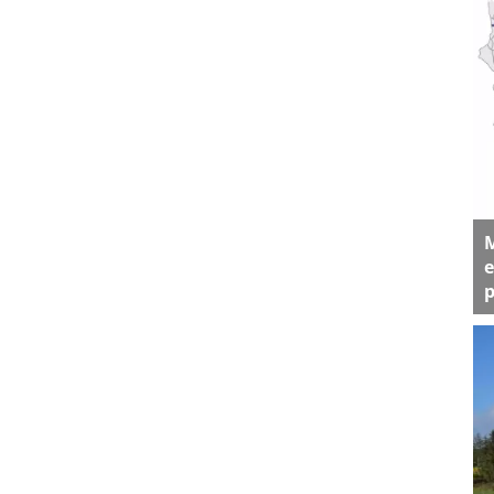
M
e
p