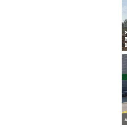
B
B
S