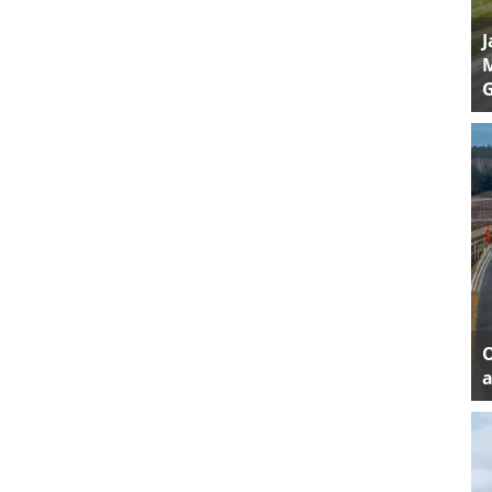
J
M
a