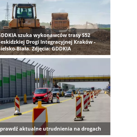
GDDKIA szuka wykonawców trasy S52
eskidzkiej Drogi Integracyjnej Kraków -
ielsko-Biała. Zdjęcia: GDDKIA
prawdź aktualne utrudnienia na drogach