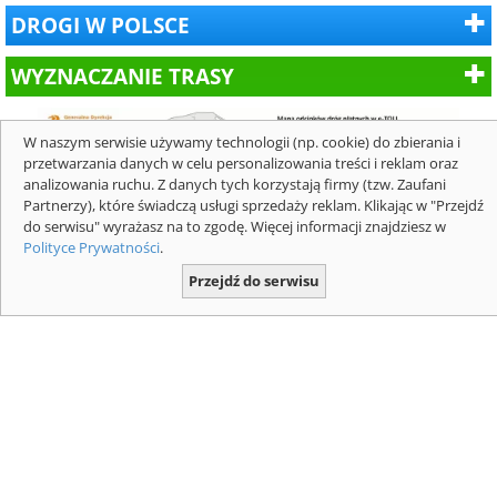
DROGI W POLSCE
WYZNACZANIE TRASY
W naszym serwisie używamy technologii (np. cookie) do zbierania i
przetwarzania danych w celu personalizowania treści i reklam oraz
analizowania ruchu. Z danych tych korzystają firmy (tzw. Zaufani
Partnerzy), które świadczą usługi sprzedaży reklam. Klikając w "Przejdź
do serwisu" wyrażasz na to zgodę. Więcej informacji znajdziesz w
Polityce Prywatności
.
Przejdź do serwisu
Mapa z płatnymi odcinkami dróg
ekspresowych i autostrad dla pojazdów
powyżej 3,5 t. Mapa: GDDKIA