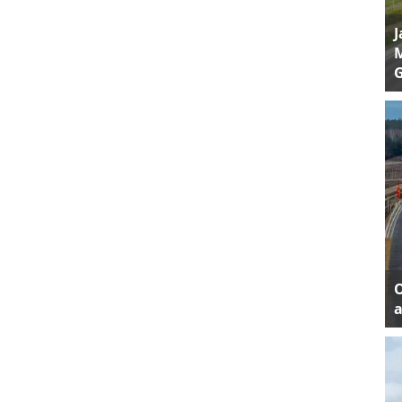
J
M
a