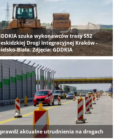
GDDKIA szuka wykonawców trasy S52
eskidzkiej Drogi Integracyjnej Kraków -
ielsko-Biała. Zdjęcia: GDDKIA
prawdź aktualne utrudnienia na drogach