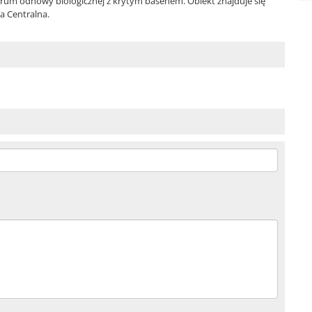
trum odnowy biologicznej z krytym basenem. Obiekt znajduje się
a Centralna.