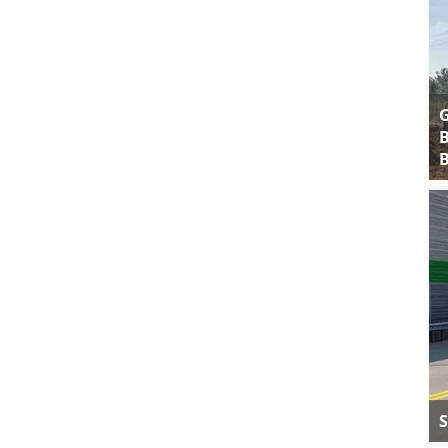
B
B
S