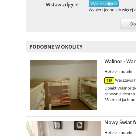
Wybierz zdjęcie
Wstaw zdjęcie:
Wybierz jedno lub więcej zd
Do
PODOBNE W OKOLICY
Walinor - Wa
Hotele i motele
Warszawa (
719
Obiekt Walinor zl
zapewnia dostęp d
35 km od Jachranki
Nowy Świat f
Hotele i motele