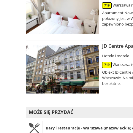
Warszawa (
719
Apartament Nowy Ś
położony jest w 
zapewniono bezpł
JD Centre Ap
Hotele i motele
Warszawa (
719
Obiekt JD Centre
Warszawie. Na mi
bezpłatne.
MOŻE SIĘ PRZYDAĆ
Bary i restauracje - Warszawa (mazowieckie) 