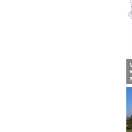
M
e
p