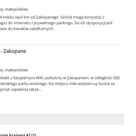
j. małopolskie)
 mieści się 6 km od Zakopanego. Goście mogą korzystać z
pu do Internetu i prywatnego parkingu. Do ich dyspozycji jest
pem do kanałów satelitarnych.
 - Zakopane
j. małopolskie)
 obiekt z bezpłatnym WiFi, położony w Zakopanem, w odległości 500
ańskiego parku wodnego. Na miejscu mile widziani są Goście ze
jonat zapewnia także...
roga krajowa 47 (1)