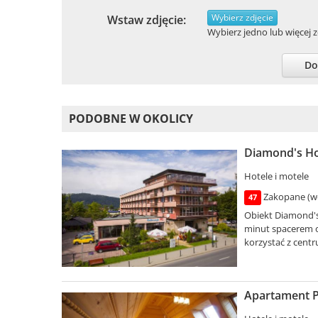
Wybierz zdjęcie
Wstaw zdjęcie:
Wybierz jedno lub więcej zd
Do
PODOBNE W OKOLICY
Diamond's Ho
Hotele i motele
Zakopane (wo
47
Obiekt Diamond's
minut spacerem o
korzystać z centru
Apartament P