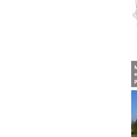
M
e
p