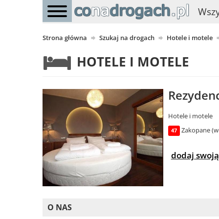
Wszy
Strona główna
Szukaj na drogach
Hotele i motele
HOTELE I MOTELE
Rezydenc
Hotele i motele
Zakopane (wo
47
dodaj swoją
O NAS