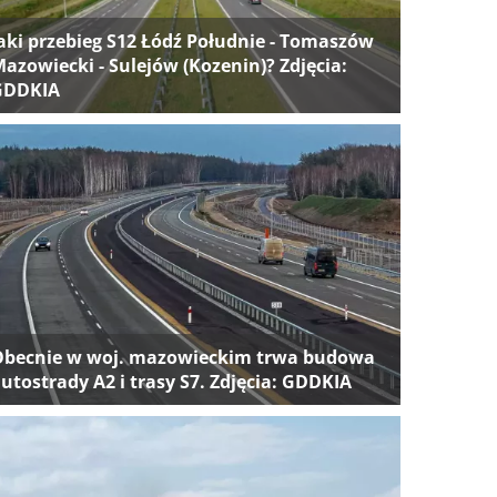
aki przebieg S12 Łódź Południe - Tomaszów
azowiecki - Sulejów (Kozenin)? Zdjęcia:
GDDKIA
Obecnie w woj. mazowieckim trwa budowa
utostrady A2 i trasy S7. Zdjęcia: GDDKIA