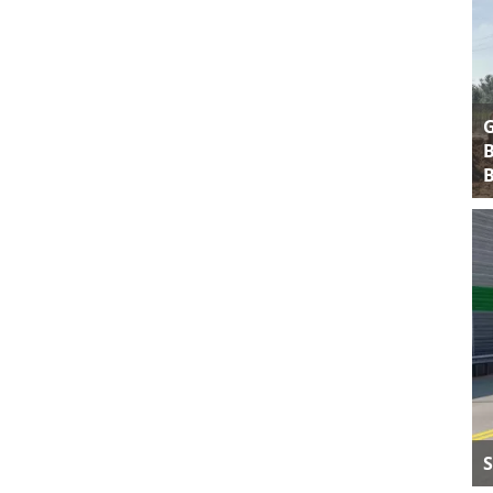
B
B
S