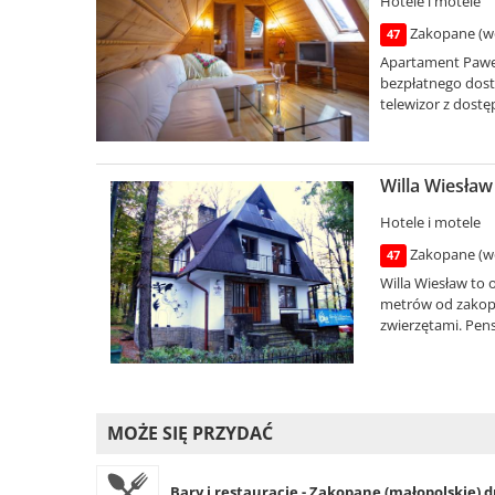
Hotele i motele
Zakopane (wo
47
Apartament Paweł
bezpłatnego dostę
telewizor z dostę
Willa Wiesław
Hotele i motele
Zakopane (wo
47
Willa Wiesław to
metrów od zakopi
zwierzętami. Pens
MOŻE SIĘ PRZYDAĆ
Bary i restauracje - Zakopane (małopolskie) d