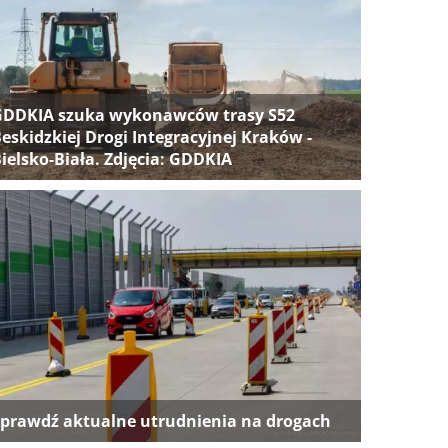
GDDKIA szuka wykonawców trasy S52
eskidzkiej Drogi Integracyjnej Kraków -
ielsko-Biała. Zdjęcia: GDDKIA
prawdź aktualne utrudnienia na drogach