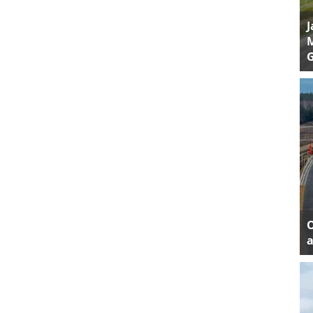
J
M
a