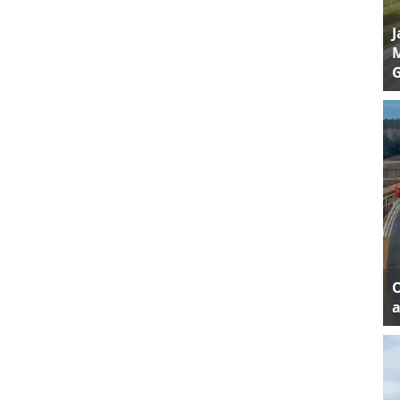
J
M
a