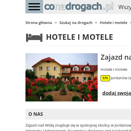
Wszy
Strona główna
Szukaj na drogach
Hotele i motele
HOTELE I MOTELE
Zajazd n
Hotele i motele
Jordanów (
575
dodaj swoją
O NAS
Zajazd nad Wisłą znajduje się w spokojnej okolicy w Jorda
Internetu i telewizorem. Na miejscu dostępny jest też bezpła