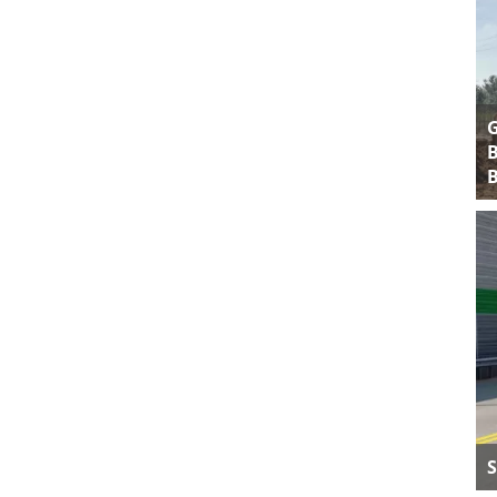
B
B
S