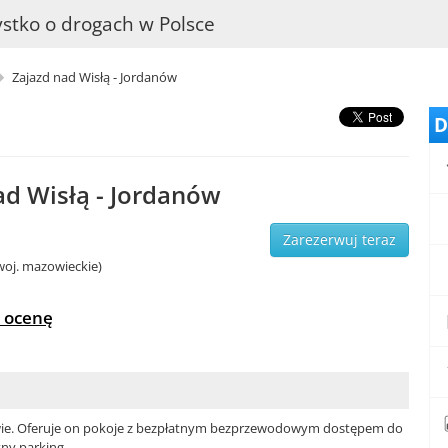
stko o drogach w Polsce
Zajazd nad Wisłą - Jordanów
D
ad Wisłą - Jordanów
Zarezerwuj teraz
woj. mazowieckie)
 ocenę
nowie. Oferuje on pokoje z bezpłatnym bezprzewodowym dostępem do
tny parking.