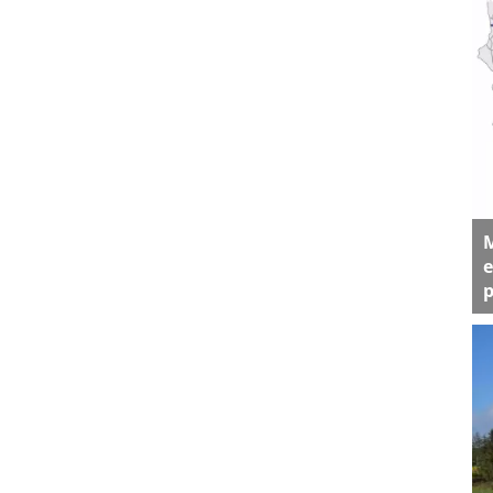
M
e
p