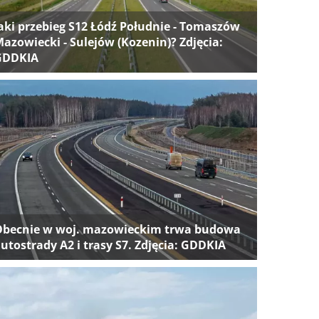
aki przebieg S12 Łódź Południe - Tomaszów
azowiecki - Sulejów (Kozenin)? Zdjęcia:
GDDKIA
Obecnie w woj. mazowieckim trwa budowa
utostrady A2 i trasy S7. Zdjęcia: GDDKIA