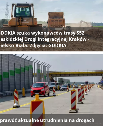
GDDKIA szuka wykonawców trasy S52
eskidzkiej Drogi Integracyjnej Kraków -
ielsko-Biała. Zdjęcia: GDDKIA
prawdź aktualne utrudnienia na drogach