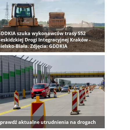
GDDKIA szuka wykonawców trasy S52
eskidzkiej Drogi Integracyjnej Kraków -
ielsko-Biała. Zdjęcia: GDDKIA
prawdź aktualne utrudnienia na drogach