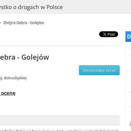
stko o drogach w Polsce
Zbójna Debra - Golejów
D
ebra - Golejów
Zarezerwuj teraz
j. dolnośląskie)
 ocenę