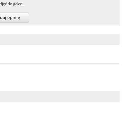
jęć do galerii.
daj opinię