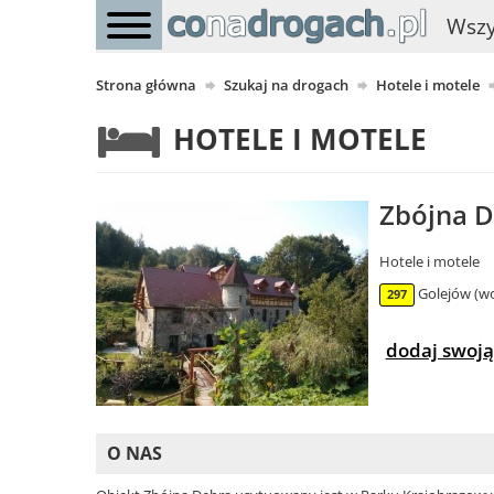
Wszy
Strona główna
Szukaj na drogach
Hotele i motele
HOTELE I MOTELE
Zbójna D
Hotele i motele
Golejów (wo
297
dodaj swoją
O NAS