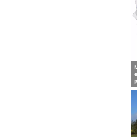
M
e
p