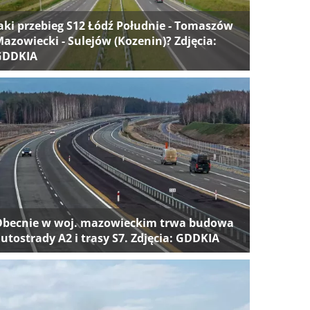
aki przebieg S12 Łódź Południe - Tomaszów
azowiecki - Sulejów (Kozenin)? Zdjęcia:
GDDKIA
Obecnie w woj. mazowieckim trwa budowa
utostrady A2 i trasy S7. Zdjęcia: GDDKIA