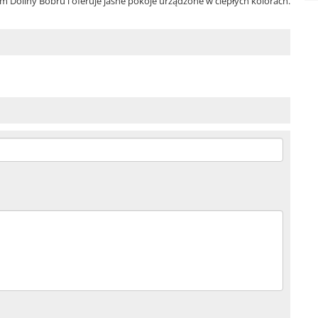
Doliny Bobru i oferuje jasne pokoje urządzone w ciepłych kolorach.