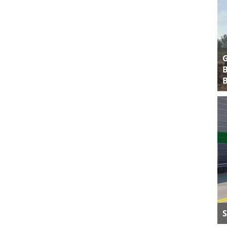
B
B
S