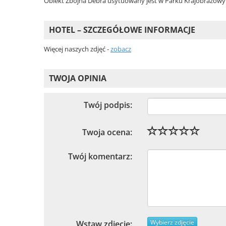
Obiekt Zbójna Debra usytuowany jest w Parku Krajobrazowym 
HOTEL – SZCZEGÓŁOWE INFORMACJE
Więcej naszych zdjęć -
zobacz
TWOJA OPINIA
Twój podpis:
Twoja ocena:
Twój komentarz:
Wybierz zdjęcie
Wstaw zdjęcie: