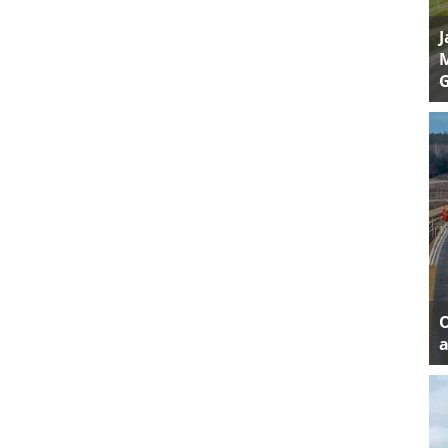
J
M
a