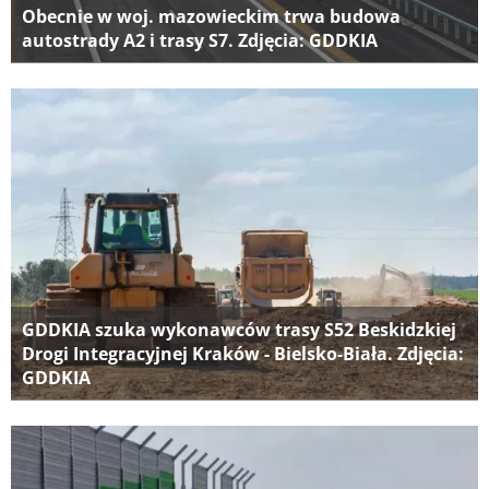
Obecnie w woj. mazowieckim trwa budowa
autostrady A2 i trasy S7. Zdjęcia: GDDKIA
GDDKIA szuka wykonawców trasy S52 Beskidzkiej
Drogi Integracyjnej Kraków - Bielsko-Biała. Zdjęcia:
GDDKIA