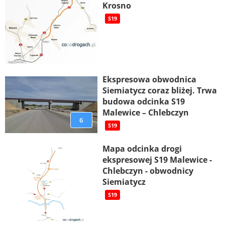
Krosno
S19
Ekspresowa obwodnica
Siemiatycz coraz bliżej. Trwa
budowa odcinka S19
Malewice – Chlebczyn
6
S19
Mapa odcinka drogi
ekspresowej S19 Malewice -
Chlebczyn - obwodnicy
Siemiatycz
S19