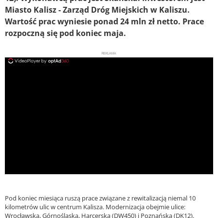
Miasto Kalisz - Zarząd Dróg Miejskich w Kaliszu.
Wartość prac wyniesie ponad 24 mln zł netto. Prace
rozpoczną się pod koniec maja.
REKLAMA
ad
Pod koniec miesiąca ruszą prace związane z rewitalizacją niemal 10
kilometrów ulic w centrum Kalisza. Modernizacja obejmie ulice:
Wrocławską, Górnośląską, Harcerską (DW450) i Poznańską (DK12).