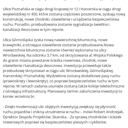
Ulice Poznańska w ciagu drogi krajowej nr 12 i Harcerska w ciągu drogi
wojewódzkiej nr 450, które zostaną częściowo poszerzone, zyskają nową
konstrukcję, nowe chodniki, oświetlenie i urządzenia bezpieczeństwa
ruchu. Ponadto, przebudowana zostanie sygnalizacja świetlna i
kanalizacji deszczowa w tym rejonie.
Ulica Górnośląska zyska nową nawierzchnię bitumiczną, nowe
krawężniki, a istniejące oświetlenie zostanie przebudowane.Nowa
nawierzchnia bitumiczna zostanie również wykonana na ulicy
Wrocławskiej. Na odcinku 3,7 km, od skrzyżowania al. Wojska Polskiego
do granic miasta powstanie ścieżka rowerowa, chodnik, nowe
oświetlenie i kanalizacja deszczowa. Inwestycja przewiduje także
przebudowę skrzyżowań w ciągu ulic Wrocławskiej, Górnośląskiej,
Harcerskiej i Poznańskiej. Wydzielone zostaną dodatkowe pasy ruchu
(prawoskręty i lewoskręty), co poprawi bezpieczeństwo ruchu w tym
rejonie. W ramach zadania usunięte zostaną także kolizje teletechniczne
z istniejącą infrastrukturą. Planowany termin zakończenia inwestycji to
koniec września br.
- Dzięki modernizacji ulic objętych inwestycją zwiększy się płynność
ruchu pojazdów i znikną utrudnienia w ruchu – mówi Robert Andrzejak,
Dyrektor Zespołu Projektów, Skanska. - Za sprawą chodników i ścieżek
rowerowych poprawi się bezpieczeństwo pieszych i cyklistów.