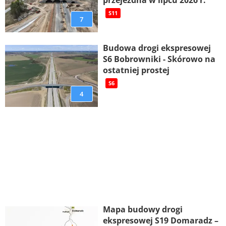
przejezdna w lipcu 2026 r.
S11
7
Budowa drogi ekspresowej
S6 Bobrowniki - Skórowo na
ostatniej prostej
S6
4
Mapa budowy drogi
ekspresowej S19 Domaradz –