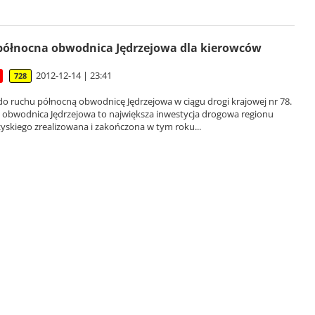
północna obwodnica Jędrzejowa dla kierowców
2012-12-14 | 23:41
728
o ruchu północną obwodnicę Jędrzejowa w ciągu drogi krajowej nr 78.
 obwodnica Jędrzejowa to największa inwestycja drogowa regionu
yskiego zrealizowana i zakończona w tym roku...