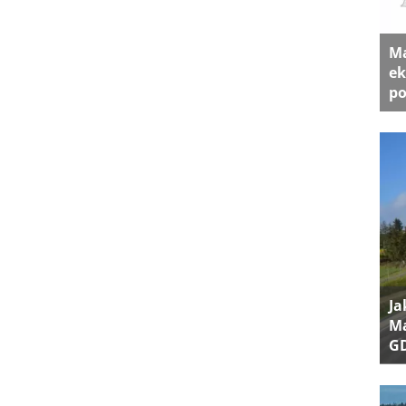
Ma
ek
po
Ja
Ma
G