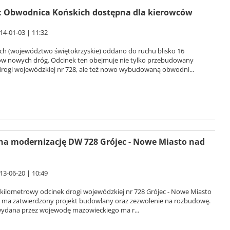
 Obwodnica Końskich dostępna dla kierowców
14-01-03 | 11:32
ch (województwo świętokrzyskie) oddano do ruchu blisko 16
ów nowych dróg. Odcinek ten obejmuje nie tylko przebudowany
drogi wojewódzkiej nr 728, ale też nowo wybudowaną obwodni...
na modernizację DW 728 Grójec - Nowe Miasto nad
13-06-20 | 10:49
-kilometrowy odcinek drogi wojewódzkiej nr 728 Grójec - Nowe Miasto
cą ma zatwierdzony projekt budowlany oraz zezwolenie na rozbudowę.
wydana przez wojewodę mazowieckiego ma r...