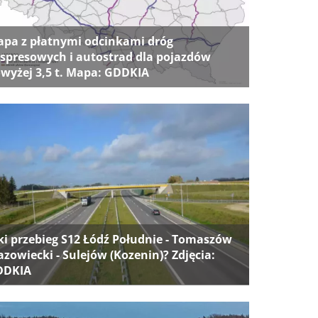
pa z płatnymi odcinkami dróg
spresowych i autostrad dla pojazdów
wyżej 3,5 t. Mapa: GDDKIA
ki przebieg S12 Łódź Południe - Tomaszów
zowiecki - Sulejów (Kozenin)? Zdjęcia:
DDKIA