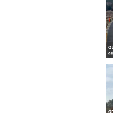
Ob
au
GD