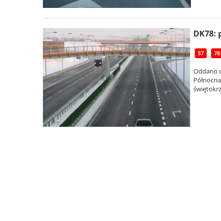
DK78: 
S7
78
Oddano d
Północna
świętokrz