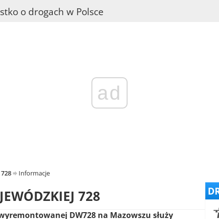
stko o drogach w Polsce
ad
 728
Informacje
DR
JEWÓDZKIEJ 728
wyremontowanej DW728 na Mazowszu służy