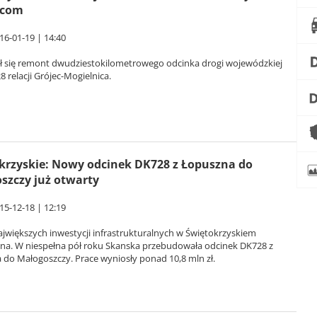
wcom
16-01-19 | 14:40
ł się remont dwudziestokilometrowego odcinka drogi wojewódzkiej
 relacji Grójec-Mogielnica.
krzyskie: Nowy odcinek DK728 z Łopuszna do
szczy już otwarty
15-12-18 | 12:19
ajwiększych inwestycji infrastrukturalnych w Świętokrzyskiem
na. W niespełna pół roku Skanska przebudowała odcinek DK728 z
do Małogoszczy. Prace wyniosły ponad 10,8 mln zł.