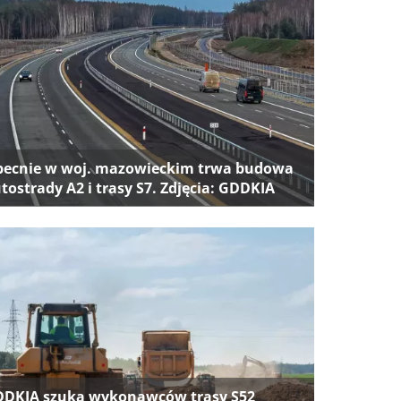
ecnie w woj. mazowieckim trwa budowa
tostrady A2 i trasy S7. Zdjęcia: GDDKIA
DKIA szuka wykonawców trasy S52