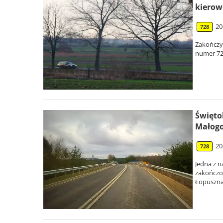
kiero
20
728
Zakończy
numer 728
Święto
Małogo
20
728
Jedna z n
zakończo
Łopuszna 