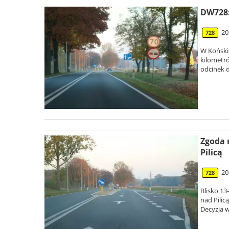
DW728:
20
728
W Koński
kilometr
odcinek 
Zgoda 
Pilicą
20
728
Blisko 13
nad Pili
Decyzja 