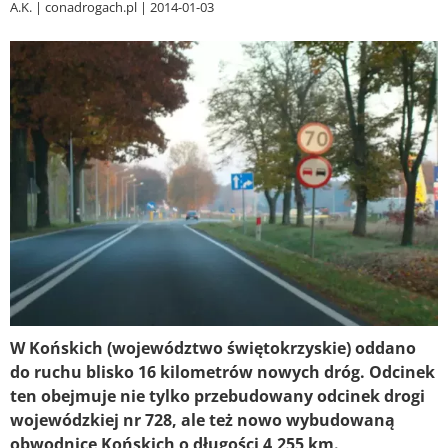
A.K.
conadrogach.pl
2014-01-03
W Końskich (województwo świętokrzyskie) oddano
do ruchu blisko 16 kilometrów nowych dróg. Odcinek
ten obejmuje nie tylko przebudowany odcinek drogi
wojewódzkiej nr 728, ale też nowo wybudowaną
obwodnicę Końskich o długości 4,255 km.