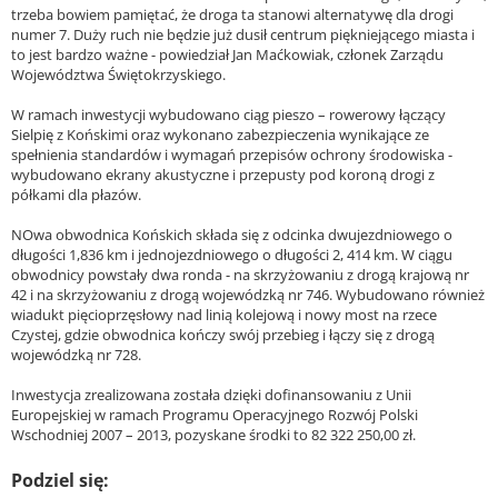
trzeba bowiem pamiętać, że droga ta stanowi alternatywę dla drogi
numer 7. Duży ruch nie będzie już dusił centrum piękniejącego miasta i
to jest bardzo ważne - powiedział Jan Maćkowiak, członek Zarządu
Województwa Świętokrzyskiego.
W ramach inwestycji wybudowano ciąg pieszo – rowerowy łączący
Sielpię z Końskimi oraz wykonano zabezpieczenia wynikające ze
spełnienia standardów i wymagań przepisów ochrony środowiska -
wybudowano ekrany akustyczne i przepusty pod koroną drogi z
półkami dla płazów.
NOwa obwodnica Końskich składa się z odcinka dwujezdniowego o
długości 1,836 km i jednojezdniowego o długości 2, 414 km. W ciągu
obwodnicy powstały dwa ronda - na skrzyżowaniu z drogą krajową nr
42 i na skrzyżowaniu z drogą wojewódzką nr 746. Wybudowano również
wiadukt pięcioprzęsłowy nad linią kolejową i nowy most na rzece
Czystej, gdzie obwodnica kończy swój przebieg i łączy się z drogą
wojewódzką nr 728.
Inwestycja zrealizowana została dzięki dofinansowaniu z Unii
Europejskiej w ramach Programu Operacyjnego Rozwój Polski
Wschodniej 2007 – 2013, pozyskane środki to 82 322 250,00 zł.
Podziel się: