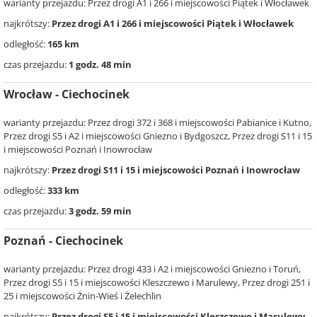
warianty przejazdu: Przez drogi A1 i 266 i miejscowości Piątek i Włocławek
najkrótszy:
Przez drogi A1 i 266 i miejscowości Piątek i Włocławek
odległość:
165 km
czas przejazdu:
1 godz. 48 min
Wrocław - Ciechocinek
warianty przejazdu: Przez drogi 372 i 368 i miejscowości Pabianice i Kutno,
Przez drogi S5 i A2 i miejscowości Gniezno i Bydgoszcz, Przez drogi S11 i 15
i miejscowości Poznań i Inowrocław
najkrótszy:
Przez drogi S11 i 15 i miejscowości Poznań i Inowrocław
odległość:
333 km
czas przejazdu:
3 godz. 59 min
Poznań - Ciechocinek
warianty przejazdu: Przez drogi 433 i A2 i miejscowości Gniezno i Toruń,
Przez drogi S5 i 15 i miejscowości Kleszczewo i Marulewy, Przez drogi 251 i
25 i miejscowości Żnin-Wieś i Żelechlin
najkrótszy:
Przez drogi S5 i 15 i miejscowości Kleszczewo i Marulewy