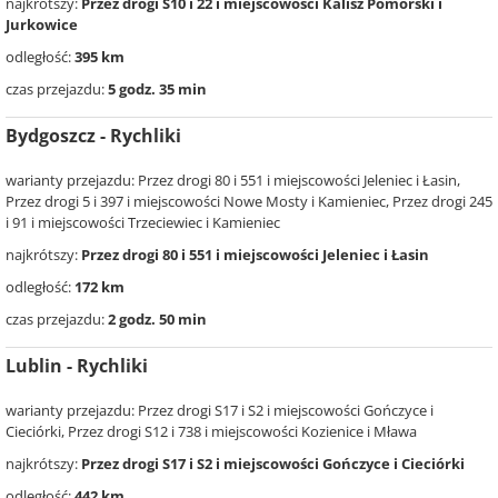
najkrótszy:
Przez drogi S10 i 22 i miejscowości Kalisz Pomorski i
Jurkowice
odległość:
395 km
czas przejazdu:
5 godz. 35 min
Bydgoszcz - Rychliki
warianty przejazdu: Przez drogi 80 i 551 i miejscowości Jeleniec i Łasin,
Przez drogi 5 i 397 i miejscowości Nowe Mosty i Kamieniec, Przez drogi 245
i 91 i miejscowości Trzeciewiec i Kamieniec
najkrótszy:
Przez drogi 80 i 551 i miejscowości Jeleniec i Łasin
odległość:
172 km
czas przejazdu:
2 godz. 50 min
Lublin - Rychliki
warianty przejazdu: Przez drogi S17 i S2 i miejscowości Gończyce i
Cieciórki, Przez drogi S12 i 738 i miejscowości Kozienice i Mława
najkrótszy:
Przez drogi S17 i S2 i miejscowości Gończyce i Cieciórki
odległość:
442 km