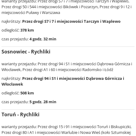
warianty przejazdu: Przez drogi S7 i 7 i miejscowości Tarczyn i Waplewo,
Przez drogi 50 i 544 i miejscowości Bikówek i Pozarzyn, Przez drogi 9 i 12 i
miejscowości Puławy i Warszawa
najkrótszy:
Przez drogi S7 i 7 i miejscowości Tarczyn i Waplewo
odległość:
378 km
czas przejazdu:
4 godz. 32 min
Sosnowiec - Rychliki
warianty przejazdu: Przez drogi 94 i S1 i miejscowości Dąbrowa Górnicza i
Włocławek, Przez drogi A1 i 60 i miejscowości Radomsko i Łódź
najkrótszy:
Przez drogi 94 i S1 i miejscowości Dąbrowa Górnicza i
Włocławek
odległość:
508 km
czas przejazdu:
5 godz. 28 min
Toruń - Rychliki
warianty przejazdu: Przez drogi 15 i 91 i miejscowości Toruń i Biskupiczki,
Przez drogi 80 i A1 i miejscowości Warlubie i Nowa Wieś (koło Sztumskiej