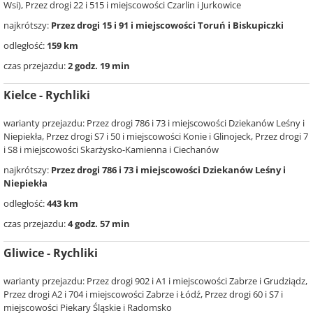
Wsi), Przez drogi 22 i 515 i miejscowości Czarlin i Jurkowice
najkrótszy:
Przez drogi 15 i 91 i miejscowości Toruń i Biskupiczki
odległość:
159 km
czas przejazdu:
2 godz. 19 min
Kielce - Rychliki
warianty przejazdu: Przez drogi 786 i 73 i miejscowości Dziekanów Leśny i
Niepiekła, Przez drogi S7 i 50 i miejscowości Konie i Glinojeck, Przez drogi 7
i S8 i miejscowości Skarżysko-Kamienna i Ciechanów
najkrótszy:
Przez drogi 786 i 73 i miejscowości Dziekanów Leśny i
Niepiekła
odległość:
443 km
czas przejazdu:
4 godz. 57 min
Gliwice - Rychliki
warianty przejazdu: Przez drogi 902 i A1 i miejscowości Zabrze i Grudziądz,
Przez drogi A2 i 704 i miejscowości Zabrze i Łódź, Przez drogi 60 i S7 i
miejscowości Piekary Śląskie i Radomsko