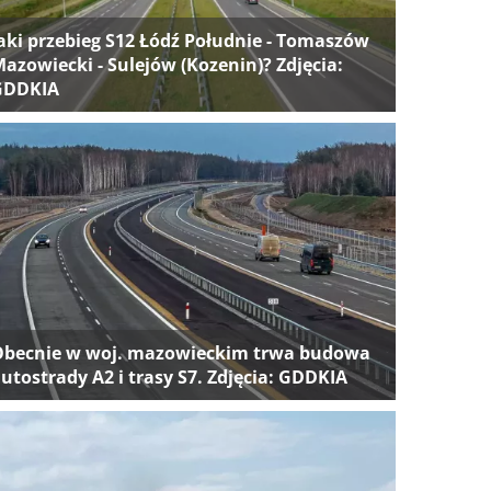
aki przebieg S12 Łódź Południe - Tomaszów
azowiecki - Sulejów (Kozenin)? Zdjęcia:
GDDKIA
Obecnie w woj. mazowieckim trwa budowa
utostrady A2 i trasy S7. Zdjęcia: GDDKIA