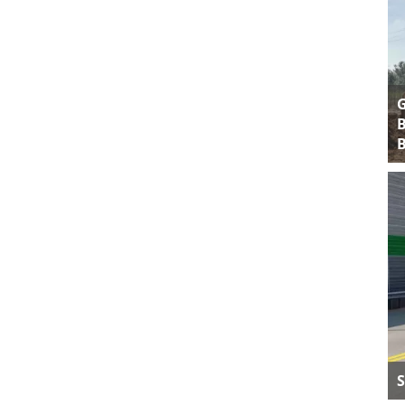
B
B
S