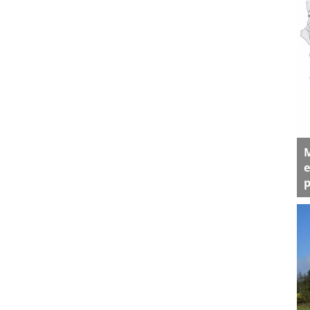
M
e
p