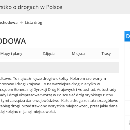
stko o drogach w Polsce
ochodowa
Lista dróg
D
HODOWA
Mapy i plany
Zdjęcia
Miejsca
Trasy
ądkowo. To najważniejsze drogi w okolicy. Kolorem czerwonym
resowe i drogi krajowe. To najważniejsze drogi nie tylko w
arządem Generalnej Dyrekcji Dróg Krajowych i Autostrad. Autostrady
trady i drogi ekspresowe tworzą w Polsce sieć dróg szybkiego ruchu.
 tymi zarządza dane województwo. Każda droga została szczegółowo
ieg drogi, przedstawiono wszystkie miejscowości, przez jakie dana
ej kolejno mijanej miejscowości.