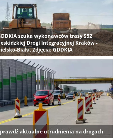
GDDKIA szuka wykonawców trasy S52
eskidzkiej Drogi Integracyjnej Kraków -
ielsko-Biała. Zdjęcia: GDDKIA
prawdź aktualne utrudnienia na drogach