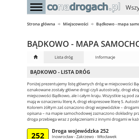
Wszy
Strona główna
Miejscowości
Bądkowo - mapa sam
BĄDKOWO - MAPA SAMOC
Lista dróg
Informacje
BĄDKOWO - LISTA DRÓG
Poniżej prezentujemy listę głównych dróg w miejscowości B
oznakowane zostały główne drogi czyli autostrady, drogi eksp
miejscowości Bądkowo, ale i całym kraju. Wszystkie są pod z
mają w oznaczeniu literę A, drogi ekspresowe literę S. Autos
Kolorem żółtym zaś oznaczono drogi wojewódzkie – drogami
opisana – na mapie samochodowej zaznaczono dokładny przeb
droga przebiega wraz z połączeniami z innymi drogami w każd
Droga wojewódzka 252
252
Inowrocław - Zakrzewo - Włocławek