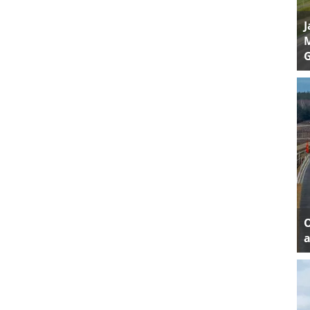
J
M
a