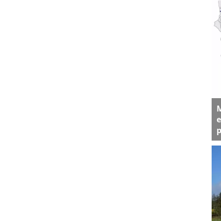
M
e
p