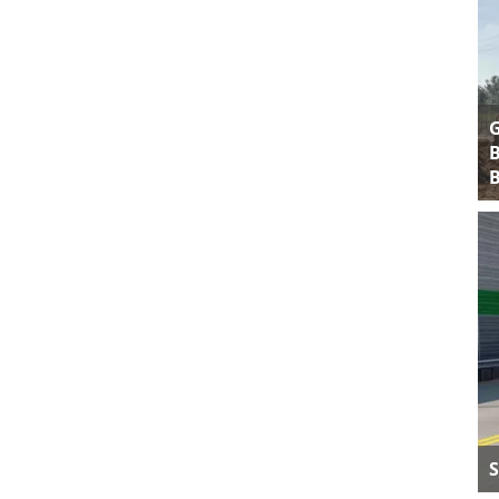
B
B
S