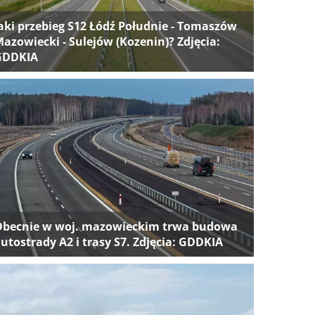
aki przebieg S12 Łódź Południe - Tomaszów
azowiecki - Sulejów (Kozenin)? Zdjęcia:
GDDKIA
Obecnie w woj. mazowieckim trwa budowa
utostrady A2 i trasy S7. Zdjęcia: GDDKIA