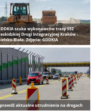
GDDKIA szuka wykonawców trasy S52
eskidzkiej Drogi Integracyjnej Kraków -
ielsko-Biała. Zdjęcia: GDDKIA
prawdź aktualne utrudnienia na drogach