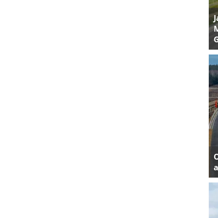
J
M
a