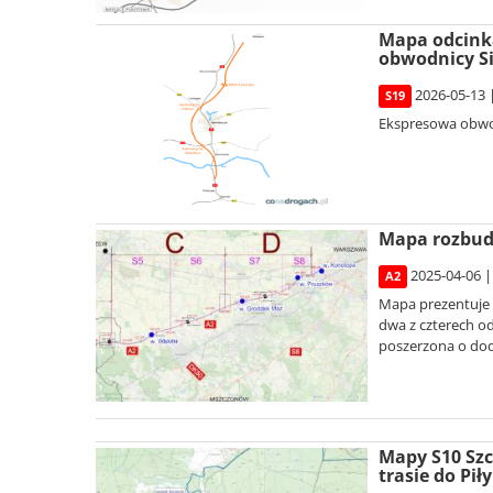
Mapa odcinka
obwodnicy S
2026-05-13 
S19
Ekspresowa obwod
Mapa rozbud
2025-04-06 |
A2
Mapa prezentuje 
dwa z czterech o
poszerzona o dod
Mapy S10 Szc
trasie do Piły