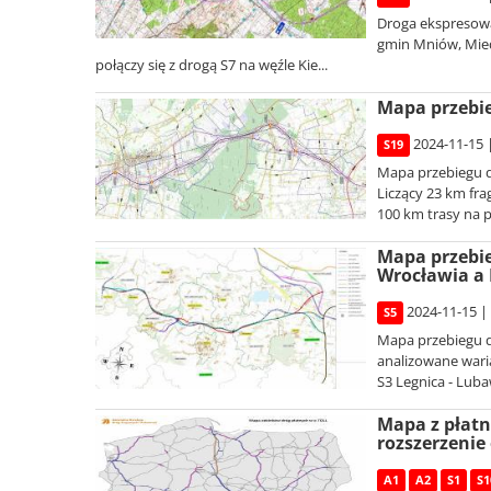
Droga ekspresowa 
gmin Mniów, Mied
połączy się z drogą S7 na węźle Kie...
Mapa przebie
2024-11-15 
S19
Mapa przebiegu d
Liczący 23 km fr
100 km trasy na p
Mapa przebie
Wrocławia a
2024-11-15 |
S5
Mapa przebiegu d
analizowane wari
S3 Legnica - Luba
Mapa z płatn
rozszerzenie 
A1
A2
S1
S1