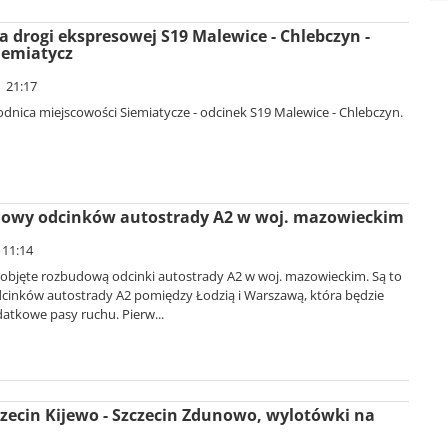
 drogi ekspresowej S19 Malewice - Chlebczyn -
iemiatycz
| 21:17
nica miejscowości Siemiatycze - odcinek S19 Malewice - Chlebczyn.
owy odcinków autostrady A2 w woj. mazowieckim
 11:14
objęte rozbudową odcinki autostrady A2 w woj. mazowieckim. Są to
dcinków autostrady A2 pomiędzy Łodzią i Warszawą, która będzie
atkowe pasy ruchu. Pierw...
zecin Kijewo - Szczecin Zdunowo, wylotówki na