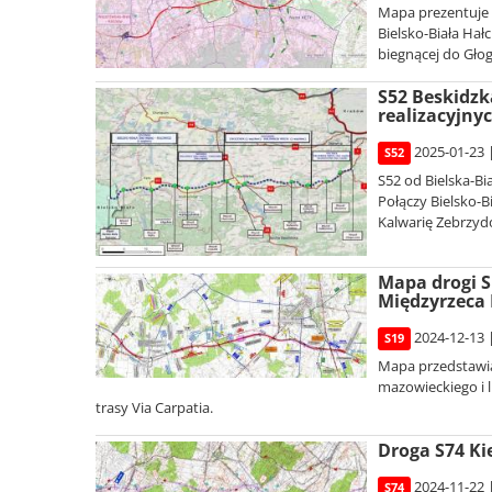
Mapa prezentuje 
Bielsko-Biała Hałc
biegnącej do Gło
S52 Beskidzk
realizacyjny
2025-01-23 
S52
S52 od Bielska-Bi
Połączy Bielsko-B
Kalwarię Zebrzydo
Mapa drogi S
Międzyrzeca 
2024-12-13 
S19
Mapa przedstawia
mazowieckiego i l
trasy Via Carpatia.
Droga S74 Ki
2024-11-22 
S74