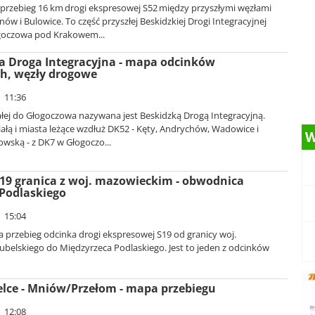
przebieg 16 km drogi ekspresowej S52 między przyszłymi węzłami
nów i Bulowice. To część przyszłej Beskidzkiej Drogi Integracyjnej
goczowa pod Krakowem...
a Droga Integracyjna - mapa odcinków
ch, węzły drogowe
| 11:36
ałej do Głogoczowa nazywana jest Beskidzką Drogą Integracyjną.
iałą i miasta leżące wzdłuż DK52 - Kęty, Andrychów, Wadowice i
W
wską - z DK7 w Głogoczo...
19 granica z woj. mazowieckim - obwodnica
Podlaskiego
| 15:04
 przebieg odcinka drogi ekspresowej S19 od granicy woj.
ubelskiego do Międzyrzeca Podlaskiego. Jest to jeden z odcinków
elce - Mniów/Przełom - mapa przebiegu
| 12:08