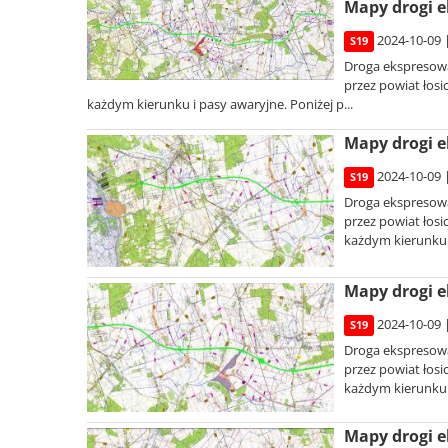
Mapy drogi e
2024-10-09 
S19
Droga ekspresowa
przez powiat łosi
każdym kierunku i pasy awaryjne. Poniżej p...
Mapy drogi e
2024-10-09 
S19
Droga ekspresowa
przez powiat łosi
każdym kierunku i
Mapy drogi e
2024-10-09 
S19
Droga ekspresowa
przez powiat łosi
każdym kierunku i
Mapy drogi e