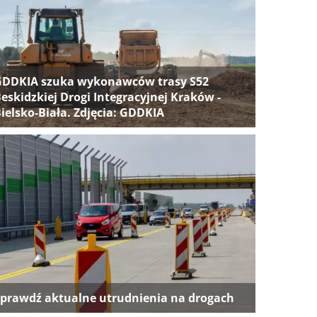
GDDKIA szuka wykonawców trasy S52
eskidzkiej Drogi Integracyjnej Kraków -
ielsko-Biała. Zdjęcia: GDDKIA
prawdź aktualne utrudnienia na drogach