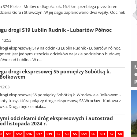
S74 Kielce - Mniów o długości ok. 16,4 km, przebiega przez teren
ziana Góra i Strawczyn. W jej ciągu zaplanowano dwa węzły. Odcinek
gu drogi S19 Lublin Rudnik - Lubartów Północ
| 13:53
rogi ekspresowej S19 na odcinku Lublin Rudnik - Lubartów Północ.
agment jest jednym z sześciu odcinków na jakie podzielono budowę
ółnoc od Lublina. W c...
M
gu drogi ekspresowej S5 pomiędzy Sobótką k.
e
 Bolkowem
p
 12:03
rogi ekspresowej S5 pomiędzy Sobótką k. Wrocławia a Bolkowem -
anty trasy, która połączy drogę ekspresową S8 Wrocław - Kudowa z
wka. Droga będzie miała...
ymi odcinkami dróg ekspresowych i autostrad -
od listopada 2024 r.
0
S11
S12
S16
S17
S19
S2
S3
S5
S51
S6
S61
S7
S8