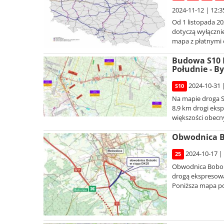
2024-11-12 | 12:3
Od 1 listopada 20
dotyczą wyłącznie
mapa z płatnymi 
Budowa S10 B
Południe - B
2024-10-31 
S10
Na mapie droga S
8,9 km drogi eks
większości obecn
Obwodnica Bo
2024-10-17 |
25
Obwodnica Bobolic
drogą ekspresową
Poniższa mapa po