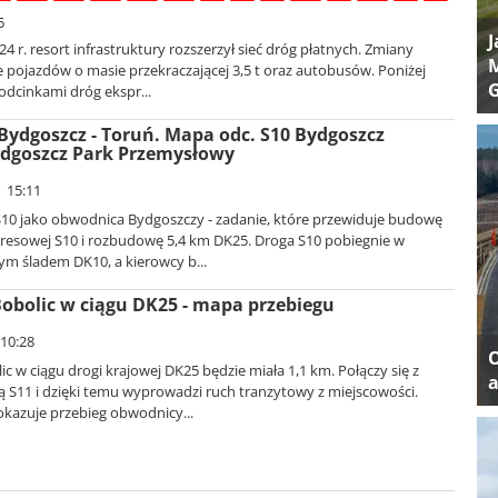
5
J
24 r. resort infrastruktury rozszerzył sieć dróg płatnych. Zmiany
M
 pojazdów o masie przekraczającej 3,5 t oraz autobusów. Poniżej
odcinkami dróg ekspr...
ydgoszcz - Toruń. Mapa odc. S10 Bydgoszcz
ydgoszcz Park Przemysłowy
| 15:11
10 jako obwodnica Bydgoszczy - zadanie, które przewiduje budowę
presowej S10 i rozbudowę 5,4 km DK25. Droga S10 pobiegnie w
ym śladem DK10, a kierowcy b...
bolic w ciągu DK25 - mapa przebiegu
 10:28
 w ciągu drogi krajowej DK25 będzie miała 1,1 km. Połączy się z
a
 S11 i dzięki temu wyprowadzi ruch tranzytowy z miejscowości.
kazuje przebieg obwodnicy...