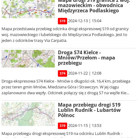
Mapa drogi S19 granica z woj.
mazowieckim - obwodnica
Międzyrzeca Podlaskiego
2024-12-13 | 15:04
S19
Mapa przedstawia przebieg odcinka drogi ekspresowej S19 od granicy
woj. mazowieckiego i lubelskiego do Międzyrzeca Podlaskiego. Jest to
jeden z odcinków trasy Via Carpatia.
Droga S74 Kielce -
Mniów/Przełom - mapa
przebiegu
2024-11-22 | 12:08
S74
Droga ekspresowa S74 Kielce - Mniów o długości ok. 16,4 km, przebiega
przez teren gmin Mniów, Miedziana Góra i Strawczyn. W jej ciągu
zaplanowano dwa węzły. Odcinek połączy się z drogą S7 na węźle Kie...
Mapa przebiegu drogi S19
Lublin Rudnik - Lubartów
Północ
2024-11-15 | 13:53
S19
Mapa przebiegu drogi ekspresowej S19 na odcinku Lublin Rudnik -