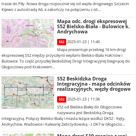
trasie do Piły. Nowa droga rozpocznie się od węzła drogowego Szczecin
Kijewo z autostradą A6, a zakończy na połączeniu z ist...
Mapa odc. drogi ekspresowej
S52 Bielsko-Biała - Bulowice k.
Andrychowa
2025-01-23 | 11:40
S52
Mapa prezentuje przebieg 16 km drogi
ekspresowej S52 między przyszłymi węzłami Bielsko-Biała Hałcnów i
Bulowice. To część przyszłej Beskidzkiej Drogi Integracyjnej biegnącej do
Głogoczowa pod Krakowem...
S52 Beskidzka Droga
Integracyjna - mapa odcinków
realizacyjnych, węzły drogowe
2025-01-23 | 11:36
S52
S52 od Bielska-Białej do Głogoczowa
nazywana jest Beskidzką Drogą
Integracyjną. Połączy Bielsko-Białą i miasta leżące wzdłuż DK52 - Kęty,
Andrychów, Wadowice i Kalwarię Zebrzydowską - z DK7 w Głogoczo...