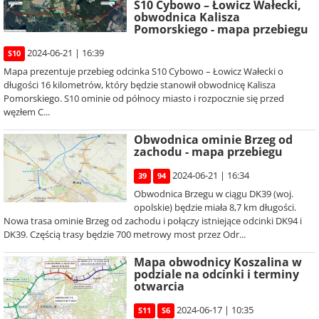
S10 Cybowo – Łowicz Wałecki,
obwodnica Kalisza
Pomorskiego - mapa przebiegu
2024-06-21 | 16:39
S10
Mapa prezentuje przebieg odcinka S10 Cybowo – Łowicz Wałecki o
długości 16 kilometrów, który będzie stanowił obwodnicę Kalisza
Pomorskiego. S10 ominie od północy miasto i rozpocznie się przed
węzłem C...
Obwodnica ominie Brzeg od
zachodu - mapa przebiegu
2024-06-21 | 16:34
39
94
Obwodnica Brzegu w ciągu DK39 (woj.
opolskie) będzie miała 8,7 km długości.
Nowa trasa ominie Brzeg od zachodu i połączy istniejące odcinki DK94 i
DK39. Częścią trasy będzie 700 metrowy most przez Odr...
Mapa obwodnicy Koszalina w
podziale na odcinki i terminy
otwarcia
2024-06-17 | 10:35
S11
S6