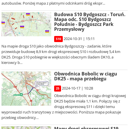
autobusów. Poniżej mapa z płatnymi odcinkami dróg ekspr...
Budowa S10 Bydgoszcz - Toruń.
Mapa odc. S10 Bydgoszcz
Południe - Bydgoszcz Park
Przemysłowy
2024-10-31 | 15:11
S10
Na mapie droga S10 jako obwodnica Bydgoszczy - zadanie, które
przewiduje budowę 8,9 km drogi ekspresowej S10 i rozbudowę 5,4 km
DK25. Droga S10 pobiegnie w większości obecnym śladem DK10, a
kierowcy b...
Obwodnica Bobolic w ciągu
DK25 - mapa przebiegu
2024-10-17 | 10:28
25
Obwodnica Bobolic w ciągu drogi krajowej
DK25 będzie miała 1,1 km. Połączy się z
drogą ekspresową S11 i dzięki temu
wyprowadzi ruch tranzytowy z miejscowości. Poniższa mapa pokazuje
przebieg obwodnicy...
Mapy drogi ekspresowej S19 -