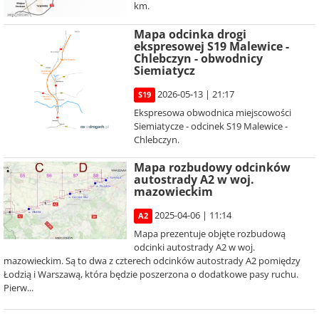
km.
Mapa odcinka drogi
ekspresowej S19 Malewice -
Chlebczyn - obwodnicy
Siemiatycz
2026-05-13 | 21:17
S19
Ekspresowa obwodnica miejscowości
Siemiatycze - odcinek S19 Malewice -
Chlebczyn.
Mapa rozbudowy odcinków
autostrady A2 w woj.
mazowieckim
2025-04-06 | 11:14
A2
Mapa prezentuje objęte rozbudową
odcinki autostrady A2 w woj.
mazowieckim. Są to dwa z czterech odcinków autostrady A2 pomiędzy
Łodzią i Warszawą, która będzie poszerzona o dodatkowe pasy ruchu.
Pierw...