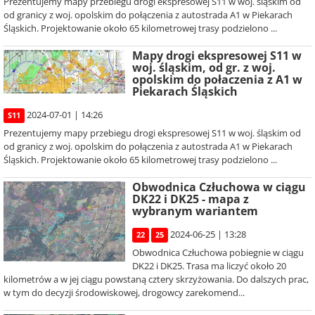
Prezentujemy mapy przebiegu drogi ekspresowej S11 w woj. śląskim od
od granicy z woj. opolskim do połączenia z autostrada A1 w Piekarach
Śląskich. Projektowanie około 65 kilometrowej trasy podzielono ...
Mapy drogi ekspresowej S11 w
woj. śląskim, od gr. z woj.
opolskim do połaczenia z A1 w
Piekarach Śląskich
2024-07-01 | 14:26
S11
Prezentujemy mapy przebiegu drogi ekspresowej S11 w woj. śląskim od
od granicy z woj. opolskim do połączenia z autostrada A1 w Piekarach
Śląskich. Projektowanie około 65 kilometrowej trasy podzielono ...
Obwodnica Człuchowa w ciągu
DK22 i DK25 - mapa z
wybranym wariantem
2024-06-25 | 13:28
22
25
Obwodnica Człuchowa pobiegnie w ciągu
DK22 i DK25. Trasa ma liczyć około 20
kilometrów a w jej ciągu powstaną cztery skrzyżowania. Do dalszych prac,
w tym do decyzji środowiskowej, drogowcy zarekomend...