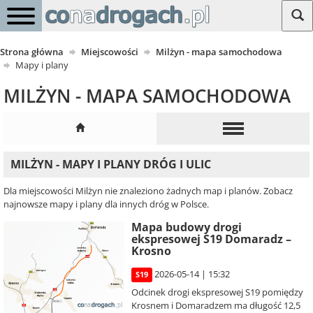
Strona główna
Miejscowości
Milżyn - mapa samochodowa
Mapy i plany
MILŻYN - MAPA SAMOCHODOWA
MILŻYN - MAPY I PLANY DRÓG I ULIC
Dla miejscowości Milżyn nie znaleziono żadnych map i planów. Zobacz
najnowsze mapy i plany dla innych dróg w Polsce.
Mapa budowy drogi
ekspresowej S19 Domaradz –
Krosno
2026-05-14 | 15:32
S19
Odcinek drogi ekspresowej S19 pomiędzy
Krosnem i Domaradzem ma długość 12,5