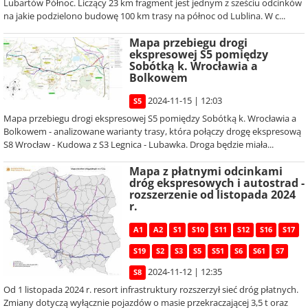
Lubartów Północ. Liczący 23 km fragment jest jednym z sześciu odcinków
na jakie podzielono budowę 100 km trasy na północ od Lublina. W c...
Mapa przebiegu drogi
ekspresowej S5 pomiędzy
Sobótką k. Wrocławia a
Bolkowem
2024-11-15 | 12:03
S5
Mapa przebiegu drogi ekspresowej S5 pomiędzy Sobótką k. Wrocławia a
Bolkowem - analizowane warianty trasy, która połączy drogę ekspresową
S8 Wrocław - Kudowa z S3 Legnica - Lubawka. Droga będzie miała...
Mapa z płatnymi odcinkami
dróg ekspresowych i autostrad -
rozszerzenie od listopada 2024
r.
A1
A2
S1
S10
S11
S12
S16
S17
S19
S2
S3
S5
S51
S6
S61
S7
2024-11-12 | 12:35
S8
Od 1 listopada 2024 r. resort infrastruktury rozszerzył sieć dróg płatnych.
Zmiany dotyczą wyłącznie pojazdów o masie przekraczającej 3,5 t oraz