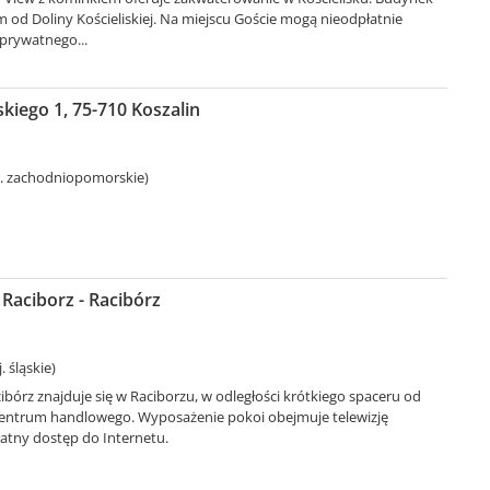
km od Doliny Kościeliskiej. Na miejscu Goście mogą nieodpłatnie
 prywatnego...
iego 1, 75-710 Koszalin
j. zachodniopomorskie)
 Raciborz - Racibórz
. śląskie)
ibórz znajduje się w Raciborzu, w odległości krótkiego spaceru od
centrum handlowego. Wyposażenie pokoi obejmuje telewizję
płatny dostęp do Internetu.