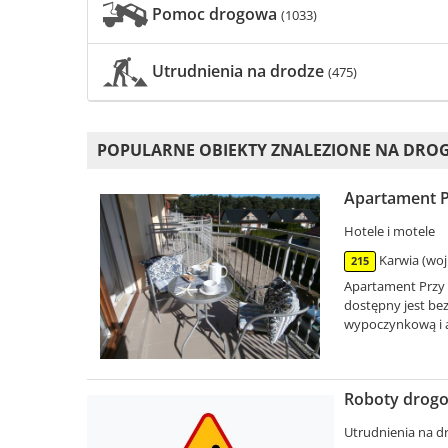
Pomoc drogowa
(1033)
Utrudnienia na drodze
(475)
POPULARNE OBIEKTY ZNALEZIONE NA DRO
Apartament Pr
Hotele i motele
Karwia (woj
215
Apartament Przy 
dostępny jest be
wypoczynkową i 
Roboty drogo
Utrudnienia na d