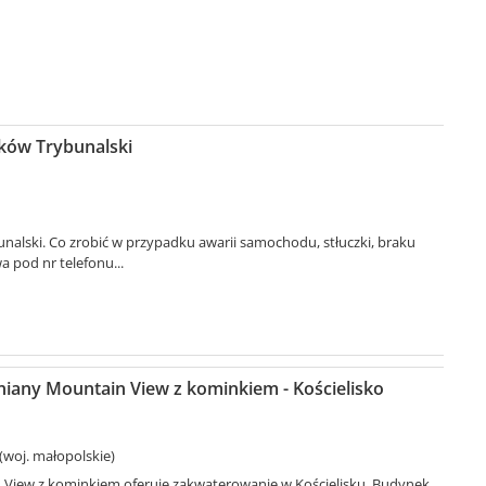
rków Trybunalski
alski. Co zrobić w przypadku awarii samochodu, stłuczki, braku
pod nr telefonu...
any Mountain View z kominkiem - Kościelisko
 (woj. małopolskie)
iew z kominkiem oferuje zakwaterowanie w Kościelisku. Budynek