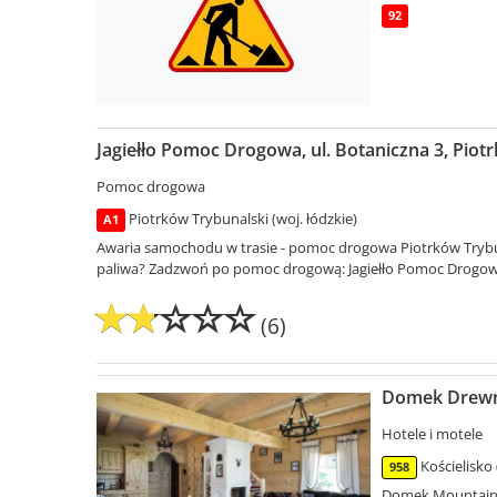
92
Jagiełło Pomoc Drogowa, ul. Botaniczna 3, Piot
Pomoc drogowa
Piotrków Trybunalski (woj. łódzkie)
A1
Awaria samochodu w trasie - pomoc drogowa Piotrków Trybun
paliwa? Zadzwoń po pomoc drogową: Jagiełło Pomoc Drogowa 
(6)
Domek Drewni
Hotele i motele
Kościelisko
958
Domek Mountain V