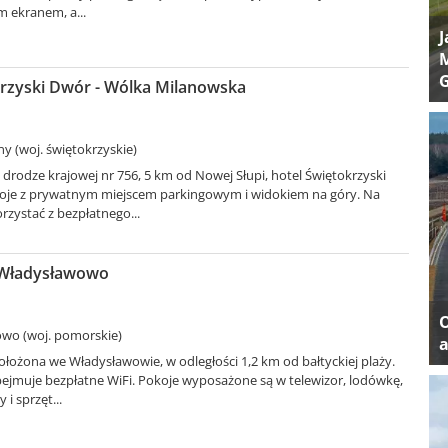
m ekranem, a...
J
M
krzyski Dwór - Wólka Milanowska
y (woj. świętokrzyskie)
rodze krajowej nr 756, 5 km od Nowej Słupi, hotel Świętokrzyski
oje z prywatnym miejscem parkingowym i widokiem na góry. Na
zystać z bezpłatnego...
- Władysławowo
wo (woj. pomorskie)
a
położona we Władysławowie, w odległości 1,2 km od bałtyckiej plaży.
bejmuje bezpłatne WiFi. Pokoje wyposażone są w telewizor, lodówkę,
 i sprzęt...