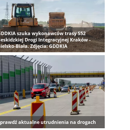
GDDKIA szuka wykonawców trasy S52
eskidzkiej Drogi Integracyjnej Kraków -
ielsko-Biała. Zdjęcia: GDDKIA
prawdź aktualne utrudnienia na drogach