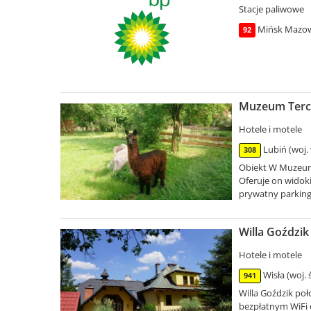
Stacje paliwowe
Mińsk Mazowi
92
Muzeum Terce
Hotele i motele
Lubiń (woj.
308
Obiekt W Muzeum 
Oferuje on widok
prywatny parking
Willa Goździk 
Hotele i motele
Wisła (woj. 
941
Willa Goździk poło
bezpłatnym WiFi 