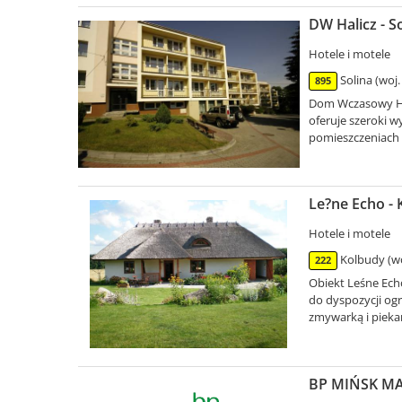
DW Halicz - S
Hotele i motele
Solina (woj
895
Dom Wczasowy Hal
oferuje szeroki 
pomieszczeniach 
Le?ne Echo -
Hotele i motele
Kolbudy (w
222
Obiekt Leśne Ech
do dyspozycji ogr
zmywarką i piekar
BP MIŃSK MAZ