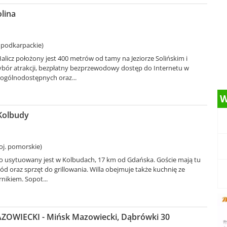
olina
. podkarpackie)
icz położony jest 400 metrów od tamy na Jeziorze Solińskim i
wybór atrakcji, bezpłatny bezprzewodowy dostęp do Internetu w
ogólnodostępnych oraz...
W
 Kolbudy
oj. pomorskie)
o usytuowany jest w Kolbudach, 17 km od Gdańska. Goście mają tu
ód oraz sprzęt do grillowania. Willa obejmuje także kuchnię ze
nikiem. Sopot...
OWIECKI - Mińsk Mazowiecki, Dąbrówki 30