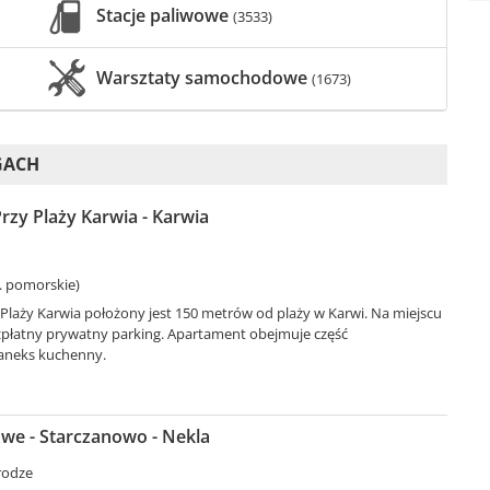
Stacje paliwowe
(3533)
Warsztaty samochodowe
(1673)
GACH
zy Plaży Karwia - Karwia
. pomorskie)
Plaży Karwia położony jest 150 metrów od plaży w Karwi. Na miejscu
zpłatny prywatny parking. Apartament obejmuje część
aneks kuchenny.
we - Starczanowo - Nekla
rodze