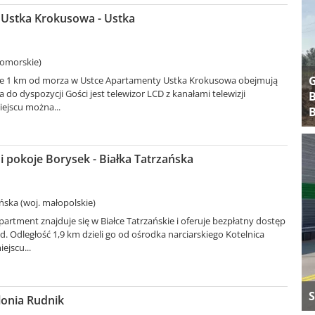
Ustka Krokusowa - Ustka
pomorskie)
ie 1 km od morza w Ustce Apartamenty Ustka Krokusowa obejmują
 do dyspozycji Gości jest telewizor LCD z kanałami telewizji
B
iejscu można...
B
 pokoje Borysek - Białka Tatrzańska
ńska (woj. małopolskie)
artment znajduje się w Białce Tatrzańskie i oferuje bezpłatny dostęp
d. Odległość 1,9 km dzieli go od ośrodka narciarskiego Kotelnica
ejscu...
S
lonia Rudnik