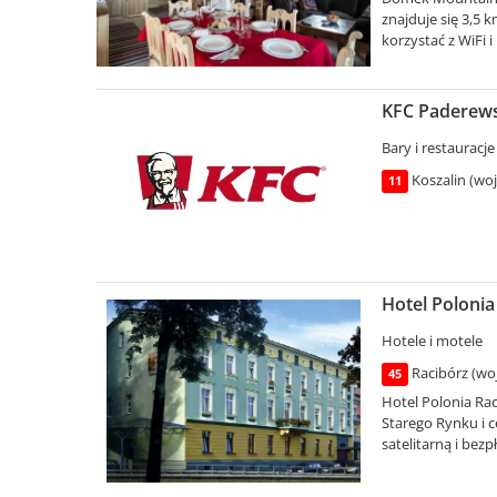
znajduje się 3,5 
korzystać z WiFi i
KFC Paderewsk
Bary i restauracje
Koszalin (wo
11
Hotel Polonia
Hotele i motele
Racibórz (woj
45
Hotel Polonia Rac
Starego Rynku i 
satelitarną i bez