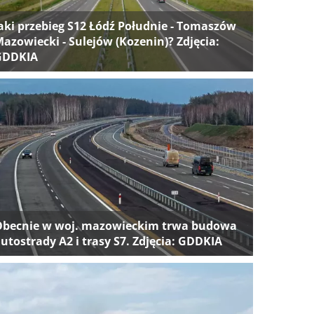
aki przebieg S12 Łódź Południe - Tomaszów
azowiecki - Sulejów (Kozenin)? Zdjęcia:
GDDKIA
Obecnie w woj. mazowieckim trwa budowa
utostrady A2 i trasy S7. Zdjęcia: GDDKIA