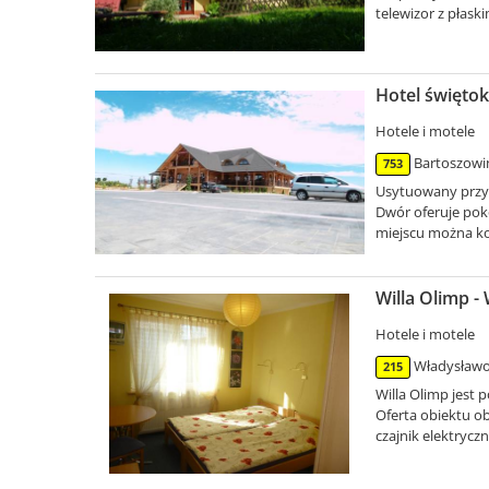
telewizor z płaski
Hotel święto
Hotele i motele
Bartoszowin
753
Usytuowany przy d
Dwór oferuje pok
miejscu można kor
Willa Olimp 
Hotele i motele
Władysławo
215
Willa Olimp jest 
Oferta obiektu o
czajnik elektryczny