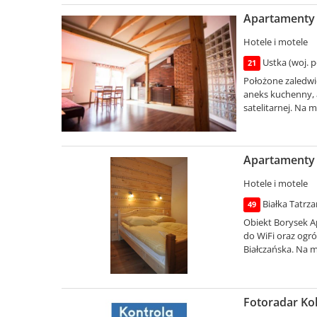
Apartamenty 
Hotele i motele
Ustka (woj. 
21
Położone zaledw
aneks kuchenny, a
satelitarnej. Na m
Apartamenty i
Hotele i motele
Białka Tatrza
49
Obiekt Borysek Ap
do WiFi oraz ogró
Białczańska. Na mi
Fotoradar Ko