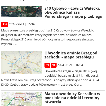
S10 Cybowo – Łowicz Wałecki,
obwodnica Kalisza
Pomorskiego - mapa przebiegu
2024-06-21 | 16:39
S10
Mapa prezentuje przebieg odcinka S10 Cybowo – Łowicz Wałecki o
długości 16 kilometrów, który będzie stanowił obwodnicę Kalisza
Pomorskiego. S10 ominie od północy miasto i rozpocznie się przed
węzłem C...
Obwodnica ominie Brzeg od
zachodu - mapa przebiegu
2024-06-21 | 16:34
39
94
Obwodnica Brzegu w ciągu DK39 (woj.
opolskie) będzie miała 8,7 km długości.
Nowa trasa ominie Brzeg od zachodu i połączy istniejące odcinki DK94 i
DK39. Częścią trasy będzie 700 metrowy most przez Odr...
Mapa obwodnicy Koszalina w
podziale na odcinki i terminy
otwarcia