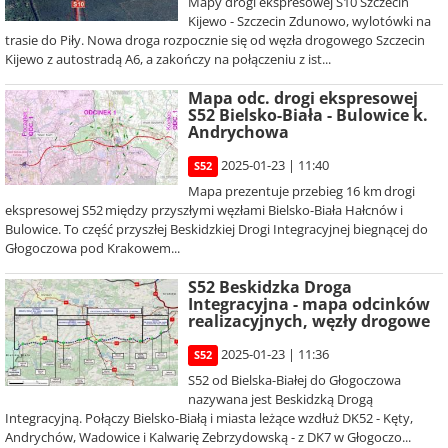
Mapy drogi ekspresowej S10 Szczecin
Kijewo - Szczecin Zdunowo, wylotówki na
trasie do Piły. Nowa droga rozpocznie się od węzła drogowego Szczecin
Kijewo z autostradą A6, a zakończy na połączeniu z ist...
Mapa odc. drogi ekspresowej
S52 Bielsko-Biała - Bulowice k.
Andrychowa
2025-01-23 | 11:40
S52
Mapa prezentuje przebieg 16 km drogi
ekspresowej S52 między przyszłymi węzłami Bielsko-Biała Hałcnów i
Bulowice. To część przyszłej Beskidzkiej Drogi Integracyjnej biegnącej do
Głogoczowa pod Krakowem...
S52 Beskidzka Droga
Integracyjna - mapa odcinków
realizacyjnych, węzły drogowe
2025-01-23 | 11:36
S52
S52 od Bielska-Białej do Głogoczowa
nazywana jest Beskidzką Drogą
Integracyjną. Połączy Bielsko-Białą i miasta leżące wzdłuż DK52 - Kęty,
Andrychów, Wadowice i Kalwarię Zebrzydowską - z DK7 w Głogoczo...