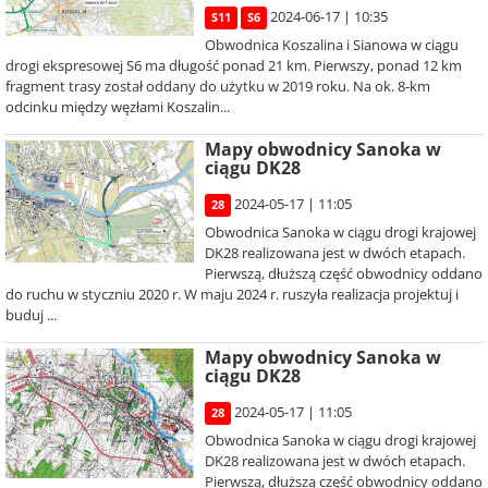
2024-06-17 | 10:35
S11
S6
Obwodnica Koszalina i Sianowa w ciągu
drogi ekspresowej S6 ma długość ponad 21 km. Pierwszy, ponad 12 km
fragment trasy został oddany do użytku w 2019 roku. Na ok. 8-km
odcinku między węzłami Koszalin...
Mapy obwodnicy Sanoka w
ciągu DK28
2024-05-17 | 11:05
28
Obwodnica Sanoka w ciągu drogi krajowej
DK28 realizowana jest w dwóch etapach.
Pierwszą, dłuższą część obwodnicy oddano
do ruchu w styczniu 2020 r. W maju 2024 r. ruszyła realizacja projektuj i
buduj ...
Mapy obwodnicy Sanoka w
ciągu DK28
2024-05-17 | 11:05
28
Obwodnica Sanoka w ciągu drogi krajowej
DK28 realizowana jest w dwóch etapach.
Pierwszą, dłuższą część obwodnicy oddano