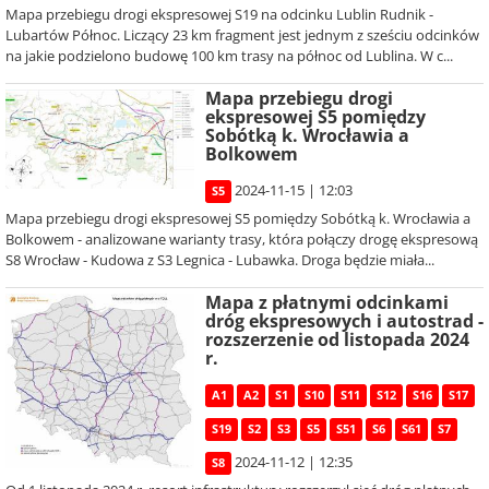
Mapa przebiegu drogi ekspresowej S19 na odcinku Lublin Rudnik -
Lubartów Północ. Liczący 23 km fragment jest jednym z sześciu odcinków
na jakie podzielono budowę 100 km trasy na północ od Lublina. W c...
Mapa przebiegu drogi
ekspresowej S5 pomiędzy
Sobótką k. Wrocławia a
Bolkowem
2024-11-15 | 12:03
S5
Mapa przebiegu drogi ekspresowej S5 pomiędzy Sobótką k. Wrocławia a
Bolkowem - analizowane warianty trasy, która połączy drogę ekspresową
S8 Wrocław - Kudowa z S3 Legnica - Lubawka. Droga będzie miała...
Mapa z płatnymi odcinkami
dróg ekspresowych i autostrad -
rozszerzenie od listopada 2024
r.
A1
A2
S1
S10
S11
S12
S16
S17
S19
S2
S3
S5
S51
S6
S61
S7
2024-11-12 | 12:35
S8