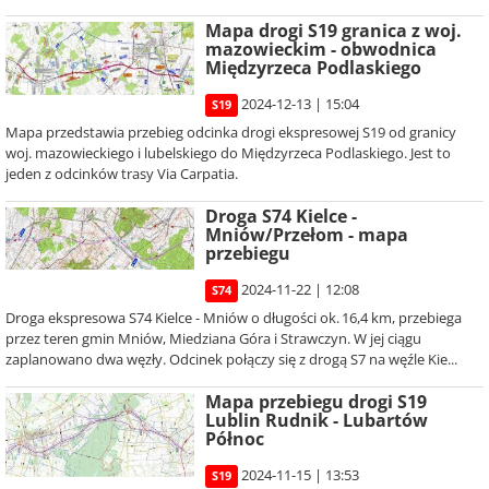
Mapa drogi S19 granica z woj.
mazowieckim - obwodnica
Międzyrzeca Podlaskiego
2024-12-13 | 15:04
S19
Mapa przedstawia przebieg odcinka drogi ekspresowej S19 od granicy
woj. mazowieckiego i lubelskiego do Międzyrzeca Podlaskiego. Jest to
jeden z odcinków trasy Via Carpatia.
Droga S74 Kielce -
Mniów/Przełom - mapa
przebiegu
2024-11-22 | 12:08
S74
Droga ekspresowa S74 Kielce - Mniów o długości ok. 16,4 km, przebiega
przez teren gmin Mniów, Miedziana Góra i Strawczyn. W jej ciągu
zaplanowano dwa węzły. Odcinek połączy się z drogą S7 na węźle Kie...
Mapa przebiegu drogi S19
Lublin Rudnik - Lubartów
Północ
2024-11-15 | 13:53
S19