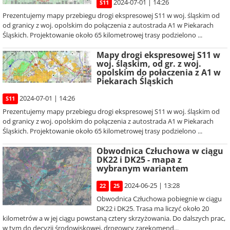
2024-07-01 | 14:26
S11
Prezentujemy mapy przebiegu drogi ekspresowej S11 w woj. śląskim od
od granicy z woj. opolskim do połączenia z autostrada A1 w Piekarach
Śląskich. Projektowanie około 65 kilometrowej trasy podzielono ...
Mapy drogi ekspresowej S11 w
woj. śląskim, od gr. z woj.
opolskim do połaczenia z A1 w
Piekarach Śląskich
2024-07-01 | 14:26
S11
Prezentujemy mapy przebiegu drogi ekspresowej S11 w woj. śląskim od
od granicy z woj. opolskim do połączenia z autostrada A1 w Piekarach
Śląskich. Projektowanie około 65 kilometrowej trasy podzielono ...
Obwodnica Człuchowa w ciągu
DK22 i DK25 - mapa z
wybranym wariantem
2024-06-25 | 13:28
22
25
Obwodnica Człuchowa pobiegnie w ciągu
DK22 i DK25. Trasa ma liczyć około 20
kilometrów a w jej ciągu powstaną cztery skrzyżowania. Do dalszych prac,
w tym do decyzji środowiskowej, drogowcy zarekomend...