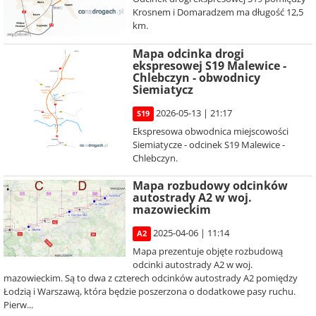
Krosnem i Domaradzem ma długość 12,5
km.
Mapa odcinka drogi
ekspresowej S19 Malewice -
Chlebczyn - obwodnicy
Siemiatycz
2026-05-13 | 21:17
S19
Ekspresowa obwodnica miejscowości
Siemiatycze - odcinek S19 Malewice -
Chlebczyn.
Mapa rozbudowy odcinków
autostrady A2 w woj.
mazowieckim
2025-04-06 | 11:14
A2
Mapa prezentuje objęte rozbudową
odcinki autostrady A2 w woj.
mazowieckim. Są to dwa z czterech odcinków autostrady A2 pomiędzy
Łodzią i Warszawą, która będzie poszerzona o dodatkowe pasy ruchu.
Pierw...