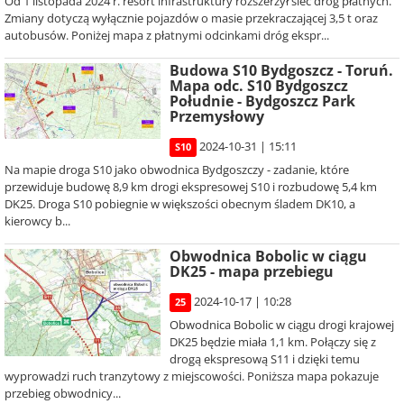
Od 1 listopada 2024 r. resort infrastruktury rozszerzył sieć dróg płatnych.
Zmiany dotyczą wyłącznie pojazdów o masie przekraczającej 3,5 t oraz
autobusów. Poniżej mapa z płatnymi odcinkami dróg ekspr...
Budowa S10 Bydgoszcz - Toruń.
Mapa odc. S10 Bydgoszcz
Południe - Bydgoszcz Park
Przemysłowy
2024-10-31 | 15:11
S10
Na mapie droga S10 jako obwodnica Bydgoszczy - zadanie, które
przewiduje budowę 8,9 km drogi ekspresowej S10 i rozbudowę 5,4 km
DK25. Droga S10 pobiegnie w większości obecnym śladem DK10, a
kierowcy b...
Obwodnica Bobolic w ciągu
DK25 - mapa przebiegu
2024-10-17 | 10:28
25
Obwodnica Bobolic w ciągu drogi krajowej
DK25 będzie miała 1,1 km. Połączy się z
drogą ekspresową S11 i dzięki temu
wyprowadzi ruch tranzytowy z miejscowości. Poniższa mapa pokazuje
przebieg obwodnicy...