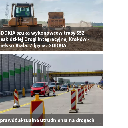
GDDKIA szuka wykonawców trasy S52
eskidzkiej Drogi Integracyjnej Kraków -
ielsko-Biała. Zdjęcia: GDDKIA
prawdź aktualne utrudnienia na drogach