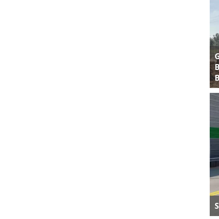
B
B
S