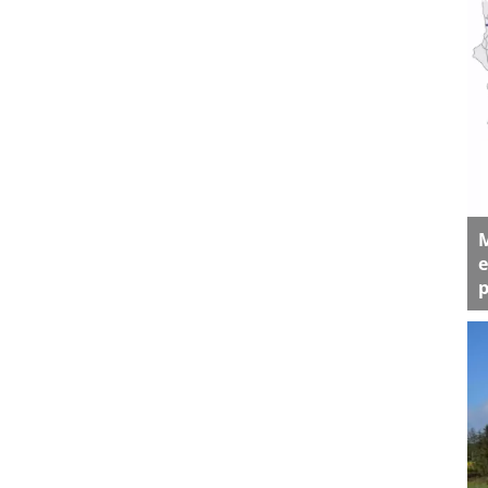
M
e
p