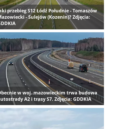
aki przebieg S12 Łódź Południe - Tomaszów
azowiecki - Sulejów (Kozenin)? Zdjęcia:
GDDKIA
Obecnie w woj. mazowieckim trwa budowa
utostrady A2 i trasy S7. Zdjęcia: GDDKIA