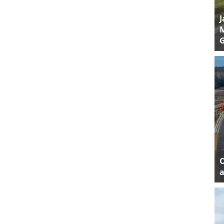
J
M
a