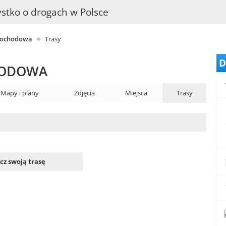
stko o drogach w Polsce
mochodowa
Trasy
D
HODOWA
Mapy i plany
Zdjęcia
Miejsca
Trasy
z swoją trasę