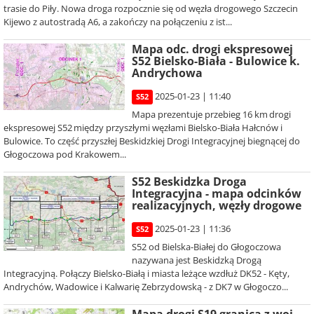
trasie do Piły. Nowa droga rozpocznie się od węzła drogowego Szczecin
Kijewo z autostradą A6, a zakończy na połączeniu z ist...
Mapa odc. drogi ekspresowej
S52 Bielsko-Biała - Bulowice k.
Andrychowa
2025-01-23 | 11:40
S52
Mapa prezentuje przebieg 16 km drogi
ekspresowej S52 między przyszłymi węzłami Bielsko-Biała Hałcnów i
Bulowice. To część przyszłej Beskidzkiej Drogi Integracyjnej biegnącej do
Głogoczowa pod Krakowem...
S52 Beskidzka Droga
Integracyjna - mapa odcinków
realizacyjnych, węzły drogowe
2025-01-23 | 11:36
S52
S52 od Bielska-Białej do Głogoczowa
nazywana jest Beskidzką Drogą
Integracyjną. Połączy Bielsko-Białą i miasta leżące wzdłuż DK52 - Kęty,
Andrychów, Wadowice i Kalwarię Zebrzydowską - z DK7 w Głogoczo...