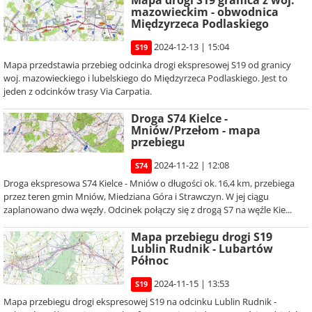
Mapa drogi S19 granica z woj.
mazowieckim - obwodnica
Międzyrzeca Podlaskiego
2024-12-13 | 15:04
S19
Mapa przedstawia przebieg odcinka drogi ekspresowej S19 od granicy
woj. mazowieckiego i lubelskiego do Międzyrzeca Podlaskiego. Jest to
jeden z odcinków trasy Via Carpatia.
Droga S74 Kielce -
Mniów/Przełom - mapa
przebiegu
2024-11-22 | 12:08
S74
Droga ekspresowa S74 Kielce - Mniów o długości ok. 16,4 km, przebiega
przez teren gmin Mniów, Miedziana Góra i Strawczyn. W jej ciągu
zaplanowano dwa węzły. Odcinek połączy się z drogą S7 na węźle Kie...
Mapa przebiegu drogi S19
Lublin Rudnik - Lubartów
Północ
2024-11-15 | 13:53
S19
Mapa przebiegu drogi ekspresowej S19 na odcinku Lublin Rudnik -