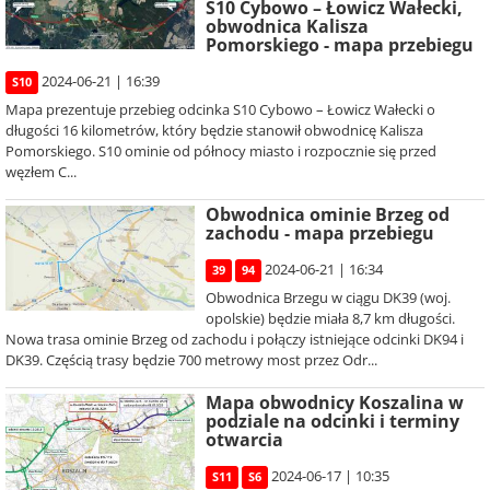
S10 Cybowo – Łowicz Wałecki,
obwodnica Kalisza
Pomorskiego - mapa przebiegu
2024-06-21 | 16:39
S10
Mapa prezentuje przebieg odcinka S10 Cybowo – Łowicz Wałecki o
długości 16 kilometrów, który będzie stanowił obwodnicę Kalisza
Pomorskiego. S10 ominie od północy miasto i rozpocznie się przed
węzłem C...
Obwodnica ominie Brzeg od
zachodu - mapa przebiegu
2024-06-21 | 16:34
39
94
Obwodnica Brzegu w ciągu DK39 (woj.
opolskie) będzie miała 8,7 km długości.
Nowa trasa ominie Brzeg od zachodu i połączy istniejące odcinki DK94 i
DK39. Częścią trasy będzie 700 metrowy most przez Odr...
Mapa obwodnicy Koszalina w
podziale na odcinki i terminy
otwarcia
2024-06-17 | 10:35
S11
S6