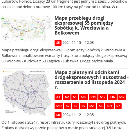
Lubartów Północ. Liczący 23 km fragment jest jednym z sześciu odcinków
na jakie podzielono budowę 100 km trasy na północ od Lublina. W c...
Mapa przebiegu drogi
ekspresowej S5 pomiędzy
Sobótką k. Wrocławia a
Bolkowem
2024-11-15 | 12:03
S5
Mapa przebiegu drogi ekspresowej S5 pomiędzy Sobótką k. Wrocławia a
Bolkowem - analizowane warianty trasy, która połączy drogę ekspresową
S8 Wrocław - Kudowa z S3 Legnica - Lubawka. Droga będzie miała...
Mapa z płatnymi odcinkami
dróg ekspresowych i autostrad -
rozszerzenie od listopada 2024
r.
A1
A2
S1
S10
S11
S12
S16
S17
S19
S2
S3
S5
S51
S6
S61
S7
2024-11-12 | 12:35
S8
Od 1 listopada 2024 r. resort infrastruktury rozszerzył sieć dróg płatnych.
Zmiany dotyczą wyłącznie pojazdów o masie przekraczającej 3,5 t oraz