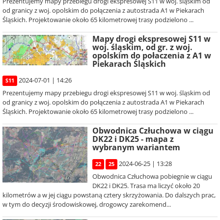
Prezentujemy mapy przebiegu drogi ekspresowej S11 w woj. śląskim od
od granicy z woj. opolskim do połączenia z autostrada A1 w Piekarach
Śląskich. Projektowanie około 65 kilometrowej trasy podzielono ...
Mapy drogi ekspresowej S11 w
woj. śląskim, od gr. z woj.
opolskim do połaczenia z A1 w
Piekarach Śląskich
2024-07-01 | 14:26
S11
Prezentujemy mapy przebiegu drogi ekspresowej S11 w woj. śląskim od
od granicy z woj. opolskim do połączenia z autostrada A1 w Piekarach
Śląskich. Projektowanie około 65 kilometrowej trasy podzielono ...
Obwodnica Człuchowa w ciągu
DK22 i DK25 - mapa z
wybranym wariantem
2024-06-25 | 13:28
22
25
Obwodnica Człuchowa pobiegnie w ciągu
DK22 i DK25. Trasa ma liczyć około 20
kilometrów a w jej ciągu powstaną cztery skrzyżowania. Do dalszych prac,
w tym do decyzji środowiskowej, drogowcy zarekomend...