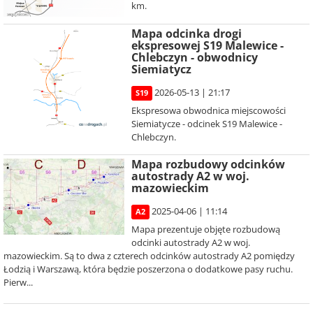
km.
Mapa odcinka drogi
ekspresowej S19 Malewice -
Chlebczyn - obwodnicy
Siemiatycz
2026-05-13 | 21:17
S19
Ekspresowa obwodnica miejscowości
Siemiatycze - odcinek S19 Malewice -
Chlebczyn.
Mapa rozbudowy odcinków
autostrady A2 w woj.
mazowieckim
2025-04-06 | 11:14
A2
Mapa prezentuje objęte rozbudową
odcinki autostrady A2 w woj.
mazowieckim. Są to dwa z czterech odcinków autostrady A2 pomiędzy
Łodzią i Warszawą, która będzie poszerzona o dodatkowe pasy ruchu.
Pierw...