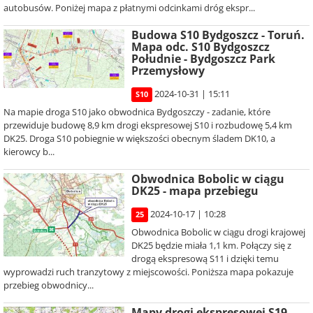
autobusów. Poniżej mapa z płatnymi odcinkami dróg ekspr...
Budowa S10 Bydgoszcz - Toruń.
Mapa odc. S10 Bydgoszcz
Południe - Bydgoszcz Park
Przemysłowy
2024-10-31 | 15:11
S10
Na mapie droga S10 jako obwodnica Bydgoszczy - zadanie, które
przewiduje budowę 8,9 km drogi ekspresowej S10 i rozbudowę 5,4 km
DK25. Droga S10 pobiegnie w większości obecnym śladem DK10, a
kierowcy b...
Obwodnica Bobolic w ciągu
DK25 - mapa przebiegu
2024-10-17 | 10:28
25
Obwodnica Bobolic w ciągu drogi krajowej
DK25 będzie miała 1,1 km. Połączy się z
drogą ekspresową S11 i dzięki temu
wyprowadzi ruch tranzytowy z miejscowości. Poniższa mapa pokazuje
przebieg obwodnicy...
Mapy drogi ekspresowej S19 -