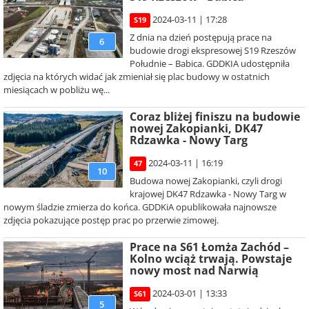
2024-03-11 | 17:28
S19
Z dnia na dzień postępują prace na
6
budowie drogi ekspresowej S19 Rzeszów
Południe – Babica. GDDKIA udostępniła
zdjęcia na których widać jak zmieniał się plac budowy w ostatnich
miesiącach w pobliżu wę...
Coraz bliżej finiszu na budowie
nowej Zakopianki, DK47
Rdzawka - Nowy Targ
2024-03-11 | 16:19
47
10
Budowa nowej Zakopianki, czyli drogi
krajowej DK47 Rdzawka - Nowy Targ w
nowym śladzie zmierza do końca. GDDKiA opublikowała najnowsze
zdjęcia pokazujące postęp prac po przerwie zimowej.
Prace na S61 Łomża Zachód –
Kolno wciąż trwają. Powstaje
nowy most nad Narwią
2024-03-01 | 13:33
S61
5