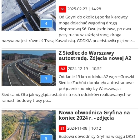
2025-02-23 | 14:28
S6
Od Gdyni do okolic Lęborka kierowcy
mogą dojechać wygodną drogą
4
ekspresową S6. Dwujezdniowa, po dwa
pasy ruchu w każdą stronę, droga
nazywana jest również Trasą Kaszubską. GDDKIA przedstawiła piękne z...
Z Siedlec do Warszawy
autostradą. Zdjęcia nowej A2
2024-12-19 | 10:52
A2
Oddanie 13 km odcinka A2 węzeł Groszki –
7
Siedlce Zachód domknęło autostradowe
połączenie pomiędzy Warszawą a
Siedlcami. Oto jak wygląda ostatni z trzech odcinków realizowanych w
ramach budowy trasy po...
Nowa obwodnica Gryfina na
koniec 2024 r. - zdjęcia
2024-11-08 | 10:12
31
Budowa obwodnicy Gryfina w ciągu DK31
5