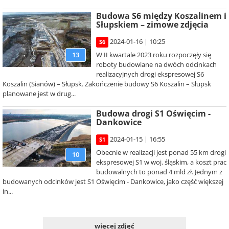
Budowa S6 między Koszalinem i
Słupskiem – zimowe zdjęcia
2024-01-16 | 10:25
S6
W II kwartale 2023 roku rozpoczęły się
13
roboty budowlane na dwóch odcinkach
realizacyjnych drogi ekspresowej S6
Koszalin (Sianów) – Słupsk. Zakończenie budowy S6 Koszalin – Słupsk
planowane jest w drug...
Budowa drogi S1 Oświęcim -
Dankowice
2024-01-15 | 16:55
S1
Obecnie w realizacji jest ponad 55 km drogi
10
ekspresowej S1 w woj. śląskim, a koszt prac
budowalnych to ponad 4 mld zł. Jednym z
budowanych odcinków jest S1 Oświęcim - Dankowice, jako część większej
in...
więcej zdjęć