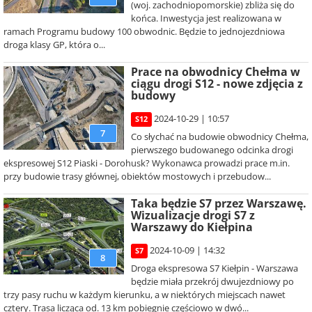
(woj. zachodniopomorskie) zbliża się do
końca. Inwestycja jest realizowana w
ramach Programu budowy 100 obwodnic. Będzie to jednojezdniowa
droga klasy GP, która o...
Prace na obwodnicy Chełma w
ciągu drogi S12 - nowe zdjęcia z
budowy
2024-10-29 | 10:57
S12
7
Co słychać na budowie obwodnicy Chełma,
pierwszego budowanego odcinka drogi
ekspresowej S12 Piaski - Dorohusk? Wykonawca prowadzi prace m.in.
przy budowie trasy głównej, obiektów mostowych i przebudow...
Taka będzie S7 przez Warszawę.
Wizualizacje drogi S7 z
Warszawy do Kiełpina
2024-10-09 | 14:32
S7
8
Droga ekspresowa S7 Kiełpin - Warszawa
będzie miała przekrój dwujezdniowy po
trzy pasy ruchu w każdym kierunku, a w niektórych miejscach nawet
cztery. Trasa licząca od. 13 km pobiegnie częściowo w dwó...