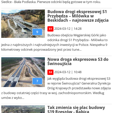
Siedlce - Biała Podlaska. Pierwsze odcinki będą gotowe w tym roku.
Budowa drogi ekspresowej S1
Przybędza – Milówka w
Beskidach – najnowsze zdjęcia
2024-03-12 | 14:28
S1
9
Budowa obejścia Węgierskiej Górki jako
odcinka drogi S1 Przybędza - Milówka to
jedna z najdroższych i najtrudniejszych inwestycji w Polsce. Niespełna 9
kilometrowy odcinek poprowadzony jest przez tune...
Nowa droga ekspresowa S3 do
Świnoujścia
2024-03-12 | 10:48
S3
Jak wygląda budowa drogi ekspresowej S3
7
w rejonie Świnoujścia? Generalna Dyrekcja
Dróg Krajowych przedstawiła nowe zdjęcia
z budowy ostatniej części trasy w woj. zachodniopomorskim. Według
umów z wyko...
Tak zmienia się plac budowy
S19 Rzeszów - Babica