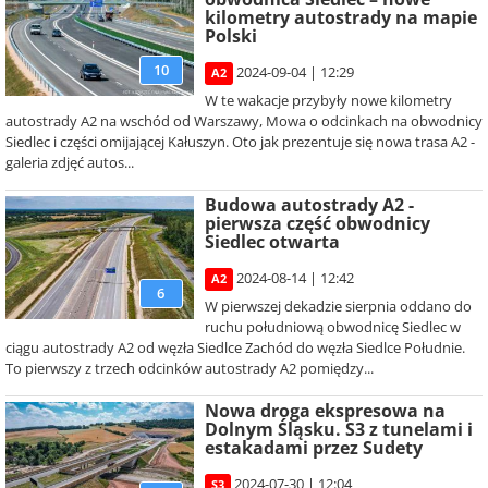
kilometry autostrady na mapie
Polski
10
2024-09-04 | 12:29
A2
W te wakacje przybyły nowe kilometry
autostrady A2 na wschód od Warszawy, Mowa o odcinkach na obwodnicy
Siedlec i części omijającej Kałuszyn. Oto jak prezentuje się nowa trasa A2 -
galeria zdjęć autos...
Budowa autostrady A2 -
pierwsza część obwodnicy
Siedlec otwarta
2024-08-14 | 12:42
A2
6
W pierwszej dekadzie sierpnia oddano do
ruchu południową obwodnicę Siedlec w
ciągu autostrady A2 od węzła Siedlce Zachód do węzła Siedlce Południe.
To pierwszy z trzech odcinków autostrady A2 pomiędzy...
Nowa droga ekspresowa na
Dolnym Śląsku. S3 z tunelami i
estakadami przez Sudety
2024-07-30 | 12:04
S3