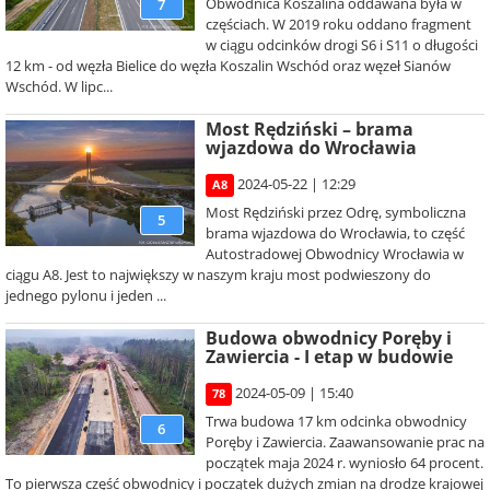
Obwodnica Koszalina oddawana była w
7
częściach. W 2019 roku oddano fragment
w ciągu odcinków drogi S6 i S11 o długości
12 km - od węzła Bielice do węzła Koszalin Wschód oraz węzeł Sianów
Wschód. W lipc...
Most Rędziński – brama
wjazdowa do Wrocławia
2024-05-22 | 12:29
A8
Most Rędziński przez Odrę, symboliczna
5
brama wjazdowa do Wrocławia, to część
Autostradowej Obwodnicy Wrocławia w
ciągu A8. Jest to największy w naszym kraju most podwieszony do
jednego pylonu i jeden ...
Budowa obwodnicy Poręby i
Zawiercia - I etap w budowie
2024-05-09 | 15:40
78
Trwa budowa 17 km odcinka obwodnicy
6
Poręby i Zawiercia. Zaawansowanie prac na
początek maja 2024 r. wyniosło 64 procent.
To pierwsza część obwodnicy i początek dużych zmian na drodze krajowej