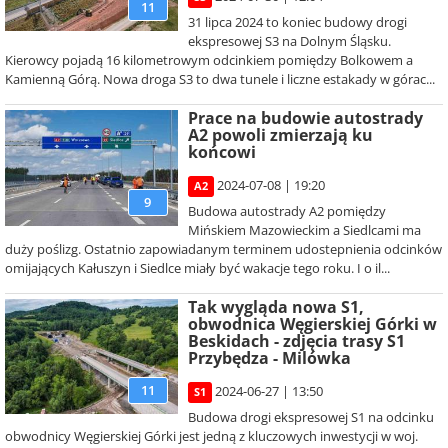
11
31 lipca 2024 to koniec budowy drogi
ekspresowej S3 na Dolnym Śląsku.
Kierowcy pojadą 16 kilometrowym odcinkiem pomiędzy Bolkowem a
Kamienną Górą. Nowa droga S3 to dwa tunele i liczne estakady w górac...
Prace na budowie autostrady
A2 powoli zmierzają ku
końcowi
2024-07-08 | 19:20
A2
9
Budowa autostrady A2 pomiędzy
Mińskiem Mazowieckim a Siedlcami ma
duży poślizg. Ostatnio zapowiadanym terminem udostepnienia odcinków
omijających Kałuszyn i Siedlce miały być wakacje tego roku. I o il...
Tak wygląda nowa S1,
obwodnica Węgierskiej Górki w
Beskidach - zdjęcia trasy S1
Przybędza - Milówka
11
2024-06-27 | 13:50
S1
Budowa drogi ekspresowej S1 na odcinku
obwodnicy Węgierskiej Górki jest jedną z kluczowych inwestycji w woj.