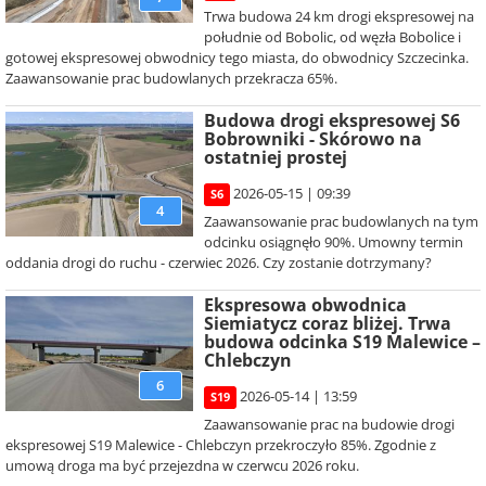
Trwa budowa 24 km drogi ekspresowej na
południe od Bobolic, od węzła Bobolice i
gotowej ekspresowej obwodnicy tego miasta, do obwodnicy Szczecinka.
Zaawansowanie prac budowlanych przekracza 65%.
Budowa drogi ekspresowej S6
Bobrowniki - Skórowo na
ostatniej prostej
2026-05-15 | 09:39
S6
4
Zaawansowanie prac budowlanych na tym
odcinku osiągnęło 90%. Umowny termin
oddania drogi do ruchu - czerwiec 2026. Czy zostanie dotrzymany?
Ekspresowa obwodnica
Siemiatycz coraz bliżej. Trwa
budowa odcinka S19 Malewice –
Chlebczyn
6
2026-05-14 | 13:59
S19
Zaawansowanie prac na budowie drogi
ekspresowej S19 Malewice - Chlebczyn przekroczyło 85%. Zgodnie z
umową droga ma być przejezdna w czerwcu 2026 roku.