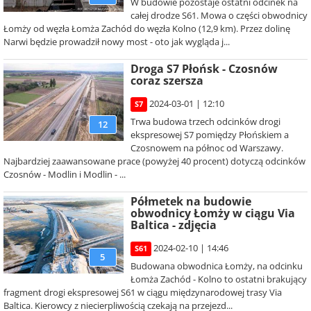
W budowie pozostaje ostatni odcinek na
całej drodze S61. Mowa o części obwodnicy
Łomży od węzła Łomża Zachód do węzła Kolno (12,9 km). Przez dolinę
Narwi będzie prowadził nowy most - oto jak wygląda j...
Droga S7 Płońsk - Czosnów
coraz szersza
2024-03-01 | 12:10
S7
Trwa budowa trzech odcinków drogi
12
ekspresowej S7 pomiędzy Płońskiem a
Czosnowem na północ od Warszawy.
Najbardziej zaawansowane prace (powyżej 40 procent) dotyczą odcinków
Czosnów - Modlin i Modlin - ...
Półmetek na budowie
obwodnicy Łomży w ciągu Via
Baltica - zdjęcia
2024-02-10 | 14:46
S61
5
Budowana obwodnica Łomży, na odcinku
Łomża Zachód - Kolno to ostatni brakujący
fragment drogi ekspresowej S61 w ciągu międzynarodowej trasy Via
Baltica. Kierowcy z niecierpliwością czekają na przejezd...