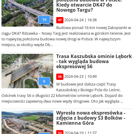
Kiedy otwarcie DK47 do
Nowego Targu?
10
2024-04-24 | 16:38
47
Budowa ponad 16 km nowej Zakopianki w
ciągu DK47 Rdzawka – Nowy Targ jest realizowana w górskim terenie. Jest
to najwyżej położona budowa nowej drogi w Polsce. W najwyższym
miejscu, w okolicy węzła Ob...
Trasa Kaszubska ominie Lębork
- tak wygląda budowa
ekspresowej S6
2024-04-23 | 10:49
S6
6
W budowie jest dalsza część Trasy
Kaszubskiej z Bożego Pola do Leśnic.
Odcinek trasy S6 o długości 22 kilometrów ominie Lębork. Dojazd do
miejscowości zapewnią dwa nowe węzły drogowe. Oto jak wygląda ...
Wyrosła nowa ekspresówka -
zdjęcia z budowy S3 Bolków -
Kamienna Góra
2024-04-19 | 11:37
S3