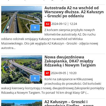
Autostrada A2 na wschód od
Warszawy dłuższa. A2 Kałuszyn
– Groszki po oddaniu
2024-09-12 | 12:24
A2
9
Z końcem sierpnia przybyło nowych
kilometrów autostrady A2. Do ruchu
oddano odcinek omijający Kałuszyn na wschód od Mińska
Mazowieckiego. Oto jak wygląda A2 Kałuszyn - Groszki - zdjęcia nowej
autostra...
Nowa dwujezdniowa
Zakopianka, DK47 między
Rdzawką i Nowym Targiem
2024-09-05 | 10:20
47
6
Korki na zakopiance w Klikuszowej
przechodzą do przeszłości. Od końcówki
wakacji kierowcy korzystają z nowej, dwujezdniowej Zakopianki pomiędzy
Rdzawką a Nowym Targiem. To ponad 16 km drogi klasy GP (...
A2 Kałuszyn – Groszki i
obwodnica Siedlec – nowe