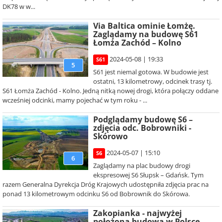
DK78 w w...
Via Baltica ominie Łomżę.
Zaglądamy na budowę S61
Łomża Zachód – Kolno
2024-05-08 | 19:33
S61
5
S61 jest niemal gotowa. W budowie jest
ostatni, 13 kilometrowy, odcinek trasy tj.
S61 Łomża Zachód - Kolno. Jedną nitką nowej drogi, która połączy oddane
wcześniej odcinki, mamy pojechać w tym roku - ...
Podglądamy budowę S6 –
zdjęcia odc. Bobrowniki -
Skórowo
2024-05-07 | 15:10
S6
6
Zaglądamy na plac budowy drogi
ekspresowej S6 Słupsk – Gdańsk. Tym
razem Generalna Dyrekcja Dróg Krajowych udostępniła zdjęcia prac na
ponad 13 kilometrowym odcinku S6 od Bobrownik do Skórowa.
Zakopianka - najwyżej
położona budowa w Polsce.