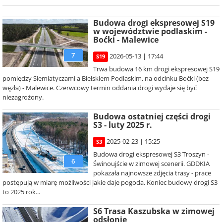
Budowa drogi ekspresowej S19
w województwie podlaskim -
Boćki - Malewice
7
2026-05-13 | 17:44
S19
Trwa budowa 16 km drogi ekspresowej S19
pomiędzy Siemiatyczami a Bielskiem Podlaskim, na odcinku Boćki (bez
węzła) - Malewice. Czerwcowy termin oddania drogi wydaje się być
niezagrożony.
Budowa ostatniej części drogi
S3 - luty 2025 r.
2025-02-23 | 15:25
S3
Budowa drogi ekspresowej S3 Troszyn -
6
Świnoujście w zimowej scenerii. GDDKIA
pokazała najnowsze zdjęcia trasy - prace
postępują w miarę możliwości jakie daje pogoda. Koniec budowy drogi S3
to 2025 rok...
S6 Trasa Kaszubska w zimowej
odsłonie