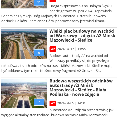
11
Droga ekspresowa S3 na Dolnym Śląsku
będzie gotowa w lipcu 2024 - zapowiada
Generalna Dyrekcja Dróg Krajowych i Autostrad. Ostatni budowany
odcinek, Bolków - Kamienna Góra, poprowadzony jest wiaduktam...
Wielki plac budowy na wschód
od Warszawy - zdjęcia A2 Mińsk
Mazowiecki - Siedlce
2024-04-17 | 11:55
A2
8
Budowa autostrady A2 na wschód od
Warszawy przedłuży się do przyszłego
roku. Dwa z trzech odcinków na trasie Mińsk Mazowiecki - Siedlce mają
być oddane w tym roku. Na środkowy fragment A2 Groszki - Si...
Budowa wszystkich odcinków
autostrady A2 Mińsk
Mazowiecki - Siedlce - Biała
Podlaska - nowe zdjęcia
7
2024-04-05 | 14:31
A2
Autostrada A2 – zdjęcia przedstawiają jak
wygląda aktualny stan realizacji budowy na trasie Mińsk Mazowiecki -