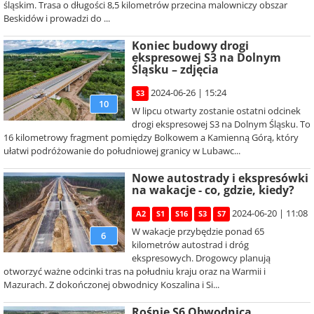
śląskim. Trasa o długości 8,5 kilometrów przecina malowniczy obszar
Beskidów i prowadzi do ...
Koniec budowy drogi
ekspresowej S3 na Dolnym
Śląsku – zdjęcia
2024-06-26 | 15:24
S3
10
W lipcu otwarty zostanie ostatni odcinek
drogi ekspresowej S3 na Dolnym Śląsku. To
16 kilometrowy fragment pomiędzy Bolkowem a Kamienną Górą, który
ułatwi podróżowanie do południowej granicy w Lubawc...
Nowe autostrady i ekspresówki
na wakacje - co, gdzie, kiedy?
2024-06-20 | 11:08
A2
S1
S16
S3
S7
W wakacje przybędzie ponad 65
6
kilometrów autostrad i dróg
ekspresowych. Drogowcy planują
otworzyć ważne odcinki tras na południu kraju oraz na Warmii i
Mazurach. Z dokończonej obwodnicy Koszalina i Si...
Rośnie S6 Obwodnica