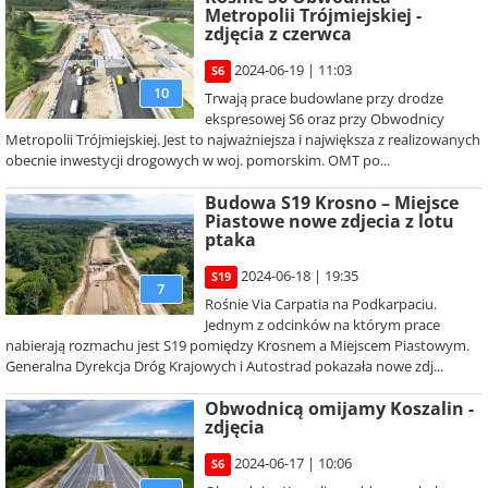
Metropolii Trójmiejskiej -
zdjęcia z czerwca
2024-06-19 | 11:03
S6
10
Trwają prace budowlane przy drodze
ekspresowej S6 oraz przy Obwodnicy
Metropolii Trójmiejskiej. Jest to najważniejsza i największa z realizowanych
obecnie inwestycji drogowych w woj. pomorskim. OMT po...
Budowa S19 Krosno – Miejsce
Piastowe nowe zdjecia z lotu
ptaka
2024-06-18 | 19:35
S19
7
Rośnie Via Carpatia na Podkarpaciu.
Jednym z odcinków na którym prace
nabierają rozmachu jest S19 pomiędzy Krosnem a Miejscem Piastowym.
Generalna Dyrekcja Dróg Krajowych i Autostrad pokazała nowe zdj...
Obwodnicą omijamy Koszalin -
zdjęcia
2024-06-17 | 10:06
S6