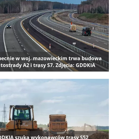
ecnie w woj. mazowieckim trwa budowa
tostrady A2 i trasy S7. Zdjęcia: GDDKIA
DKIA szuka wykonawców trasy S52