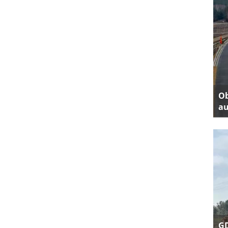
Ob
au
GD