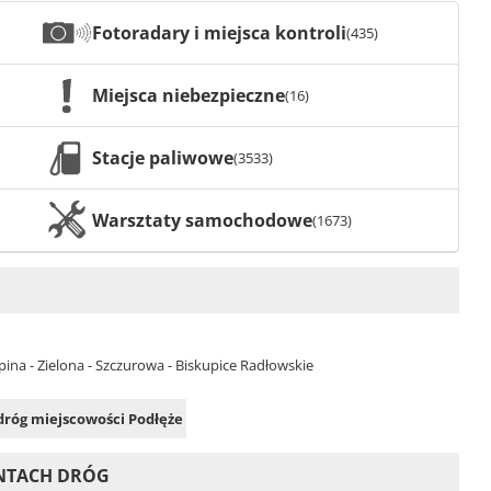
Fotoradary i miejsca kontroli
(435)
Miejsca niebezpieczne
(16)
Stacje paliwowe
(3533)
Warsztaty samochodowe
(1673)
spina - Zielona - Szczurowa - Biskupice Radłowskie
 dróg miejscowości Podłęże
ONTACH DRÓG