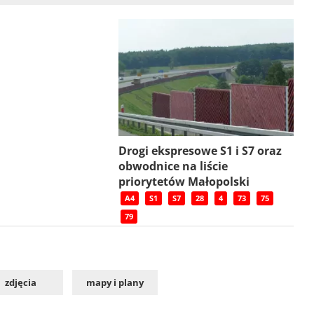
Drogi ekspresowe S1 i S7 oraz
obwodnice na liście
priorytetów Małopolski
A4
S1
S7
28
4
73
75
79
zdjęcia
mapy i plany