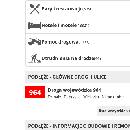
Bary i restauracje
(695)
Hotele i motele
(13321)
Pomoc drogowa
(1033)
Utrudnienia na drodze
(448)
PODŁĘŻE - GŁÓWNE DROGI I ULICE
Droga wojewódzka 964
964
Fornale - Dobczyce - Wieliczka - Niepołomice - I
lista wszystkich
PODŁĘŻE - INFORMACJE O BUDOWIE I REM