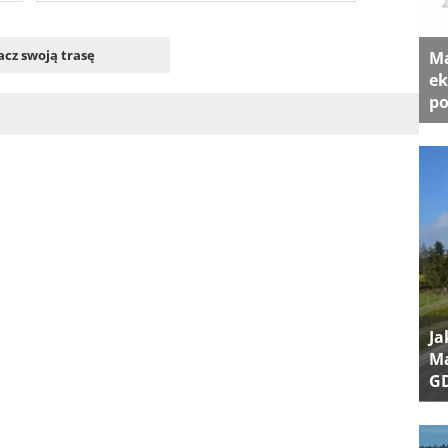
cz swoją trasę
Ma
ek
po
Ja
Ma
G