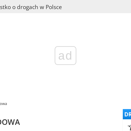
stko o drogach w Polsce
ad
dowa
DR
ODOWA