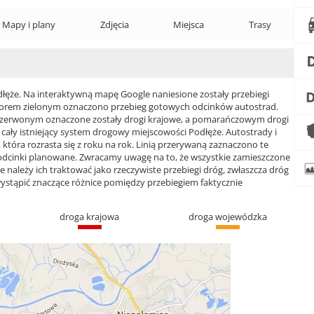
Mapy i plany
Zdjęcia
Miejsca
Trasy
że. Na interaktywną mapę Google naniesione zostały przebiegi
 Kolorem zielonym oznaczono przebieg gotowych odcinków autostrad.
czerwonym oznaczone zostały drogi krajowe, a pomarańczowym drogi
ły istniejący system drogowy miejscowości Podłęże. Autostrady i
która rozrasta się z roku na rok. Linią przerywaną zaznaczono te
 odcinki planowane. Zwracamy uwagę na to, że wszystkie zamieszczone
e należy ich traktować jako rzeczywiste przebiegi dróg, zwłaszcza dróg
ąpić znaczące różnice pomiędzy przebiegiem faktycznie
droga krajowa
droga wojewódzka