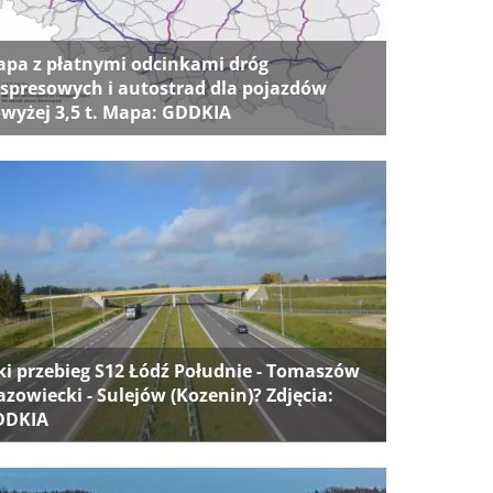
pa z płatnymi odcinkami dróg
spresowych i autostrad dla pojazdów
wyżej 3,5 t. Mapa: GDDKIA
ki przebieg S12 Łódź Południe - Tomaszów
zowiecki - Sulejów (Kozenin)? Zdjęcia:
DDKIA