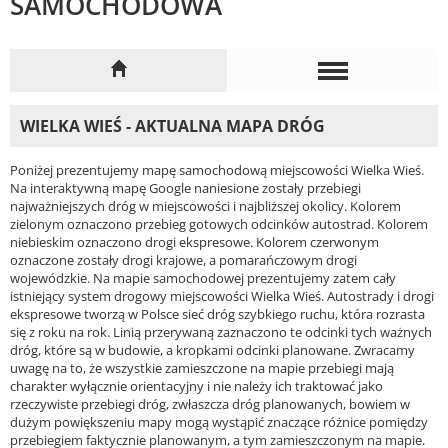
SAMOCHODOWA
WIELKA WIEŚ - AKTUALNA MAPA DRÓG
Poniżej prezentujemy mapę samochodową miejscowości Wielka Wieś.
Na interaktywną mapę Google naniesione zostały przebiegi
najważniejszych dróg w miejscowości i najbliższej okolicy. Kolorem
zielonym oznaczono przebieg gotowych odcinków autostrad. Kolorem
niebieskim oznaczono drogi ekspresowe. Kolorem czerwonym
oznaczone zostały drogi krajowe, a pomarańczowym drogi
wojewódzkie. Na mapie samochodowej prezentujemy zatem cały
istniejący system drogowy miejscowości Wielka Wieś. Autostrady i drogi
ekspresowe tworzą w Polsce sieć dróg szybkiego ruchu, która rozrasta
się z roku na rok. Linią przerywaną zaznaczono te odcinki tych ważnych
dróg, które są w budowie, a kropkami odcinki planowane. Zwracamy
uwagę na to, że wszystkie zamieszczone na mapie przebiegi mają
charakter wyłącznie orientacyjny i nie należy ich traktować jako
rzeczywiste przebiegi dróg, zwłaszcza dróg planowanych, bowiem w
dużym powiększeniu mapy mogą wystąpić znaczące różnice pomiędzy
przebiegiem faktycznie planowanym, a tym zamieszczonym na mapie.