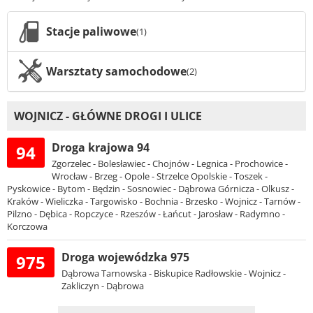
Stacje paliwowe
(1)
Warsztaty samochodowe
(2)
WOJNICZ - GŁÓWNE DROGI I ULICE
Droga krajowa 94
94
Zgorzelec - Bolesławiec - Chojnów - Legnica - Prochowice -
Wrocław - Brzeg - Opole - Strzelce Opolskie - Toszek -
Pyskowice - Bytom - Będzin - Sosnowiec - Dąbrowa Górnicza - Olkusz -
Kraków - Wieliczka - Targowisko - Bochnia - Brzesko - Wojnicz - Tarnów -
Pilzno - Dębica - Ropczyce - Rzeszów - Łańcut - Jarosław - Radymno -
Korczowa
Droga wojewódzka 975
975
Dąbrowa Tarnowska - Biskupice Radłowskie - Wojnicz -
Zakliczyn - Dąbrowa