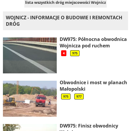
lista wszystkich dróg miejscowości Wojnicz
WOJNICZ - INFORMACJE O BUDOWIE I REMONTACH
DRÓG
DW975: Północna obwodnica
Wojnicza pod ruchem
4
975
Obwodnice i most w planach
Małopolski
975
977
DW975: Finisz obwodnicy