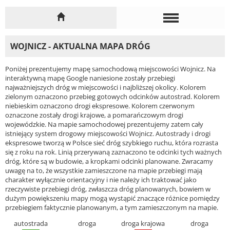
WOJNICZ - AKTUALNA MAPA DRÓG
Poniżej prezentujemy mapę samochodową miejscowości Wojnicz. Na
interaktywną mapę Google naniesione zostały przebiegi
najważniejszych dróg w miejscowości i najbliższej okolicy. Kolorem
zielonym oznaczono przebieg gotowych odcinków autostrad. Kolorem
niebieskim oznaczono drogi ekspresowe. Kolorem czerwonym
oznaczone zostały drogi krajowe, a pomarańczowym drogi
wojewódzkie. Na mapie samochodowej prezentujemy zatem cały
istniejący system drogowy miejscowości Wojnicz. Autostrady i drogi
ekspresowe tworzą w Polsce sieć dróg szybkiego ruchu, która rozrasta
się z roku na rok. Linią przerywaną zaznaczono te odcinki tych ważnych
dróg, które są w budowie, a kropkami odcinki planowane. Zwracamy
uwagę na to, że wszystkie zamieszczone na mapie przebiegi mają
charakter wyłącznie orientacyjny i nie należy ich traktować jako
rzeczywiste przebiegi dróg, zwłaszcza dróg planowanych, bowiem w
dużym powiększeniu mapy mogą wystąpić znaczące różnice pomiędzy
przebiegiem faktycznie planowanym, a tym zamieszczonym na mapie.
autostrada
droga
droga krajowa
droga