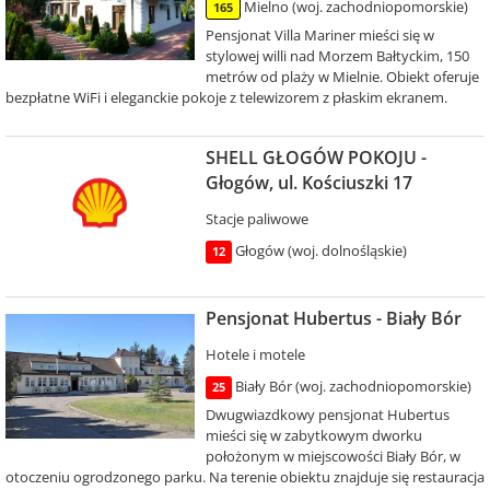
Mielno (woj. zachodniopomorskie)
165
Pensjonat Villa Mariner mieści się w
stylowej willi nad Morzem Bałtyckim, 150
metrów od plaży w Mielnie. Obiekt oferuje
bezpłatne WiFi i eleganckie pokoje z telewizorem z płaskim ekranem.
SHELL GŁOGÓW POKOJU -
Głogów, ul. Kościuszki 17
Stacje paliwowe
Głogów (woj. dolnośląskie)
12
Pensjonat Hubertus - Biały Bór
Hotele i motele
Biały Bór (woj. zachodniopomorskie)
25
Dwugwiazdkowy pensjonat Hubertus
mieści się w zabytkowym dworku
położonym w miejscowości Biały Bór, w
otoczeniu ogrodzonego parku. Na terenie obiektu znajduje się restauracja