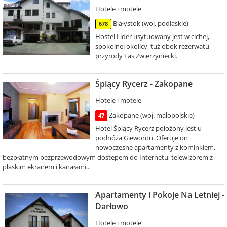
Hotele i motele
Białystok (woj. podlaskie)
678
Hostel Lider usytuowany jest w cichej,
spokojnej okolicy, tuż obok rezerwatu
przyrody Las Zwierzyniecki.
Śpiący Rycerz - Zakopane
Hotele i motele
Zakopane (woj. małopolskie)
47
Hotel Śpiący Rycerz położony jest u
podnóża Giewontu. Oferuje on
nowoczesne apartamenty z kominkiem,
bezpłatnym bezprzewodowym dostępem do Internetu, telewizorem z
płaskim ekranem i kanałami...
Apartamenty i Pokoje Na Letniej -
Darłowo
Hotele i motele