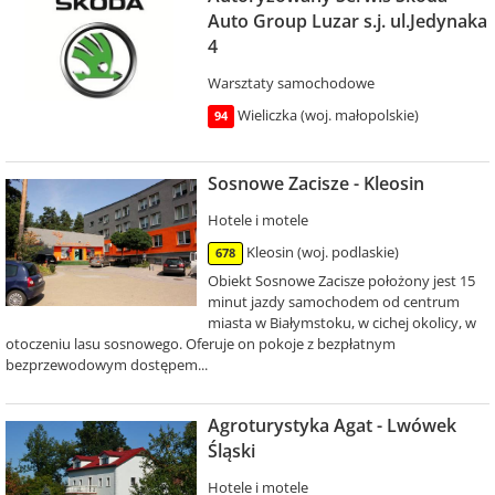
Auto Group Luzar s.j. ul.Jedynaka
4
Warsztaty samochodowe
Wieliczka (woj. małopolskie)
94
Sosnowe Zacisze - Kleosin
Hotele i motele
Kleosin (woj. podlaskie)
678
Obiekt Sosnowe Zacisze położony jest 15
minut jazdy samochodem od centrum
miasta w Białymstoku, w cichej okolicy, w
otoczeniu lasu sosnowego. Oferuje on pokoje z bezpłatnym
bezprzewodowym dostępem...
Agroturystyka Agat - Lwówek
Śląski
Hotele i motele