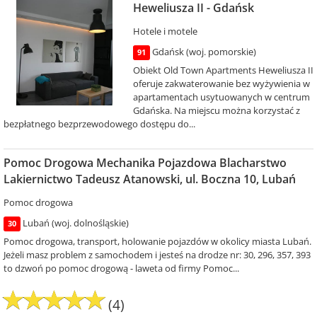
Heweliusza II - Gdańsk
Hotele i motele
Gdańsk (woj. pomorskie)
91
Obiekt Old Town Apartments Heweliusza II
oferuje zakwaterowanie bez wyżywienia w
apartamentach usytuowanych w centrum
Gdańska. Na miejscu można korzystać z
bezpłatnego bezprzewodowego dostępu do...
Pomoc Drogowa Mechanika Pojazdowa Blacharstwo
Lakiernictwo Tadeusz Atanowski, ul. Boczna 10, Lubań
Pomoc drogowa
Lubań (woj. dolnośląskie)
30
Pomoc drogowa, transport, holowanie pojazdów w okolicy miasta Lubań.
Jeżeli masz problem z samochodem i jesteś na drodze nr: 30, 296, 357, 393
to dzwoń po pomoc drogową - laweta od firmy Pomoc...
(4)