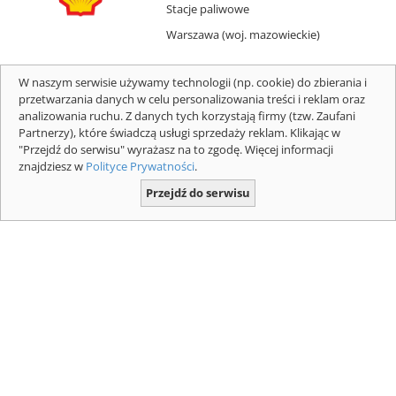
Stacje paliwowe
Warszawa (woj. mazowieckie)
W naszym serwisie używamy technologii (np. cookie) do zbierania i
Apartament Karkonoska -
przetwarzania danych w celu personalizowania treści i reklam oraz
Karpacz
analizowania ruchu. Z danych tych korzystają firmy (tzw. Zaufani
Partnerzy), które świadczą usługi sprzedaży reklam. Klikając w
Hotele i motele
"Przejdź do serwisu" wyrażasz na to zgodę. Więcej informacji
Karpacz (woj. dolnośląskie)
366
znajdziesz w
Polityce Prywatności
.
Apartament Karkonoska oferuje
Przejdź do serwisu
zakwaterowanie bez wyżywienia w Karpaczu. Na miejscu można korzystać
z bezpłatnego WiFi. Obiekt usytuowany jest 500 metrów od parku
wodnego Tropicana i 700 metrów od...
KFC ul. Medweckiego 2, 31-870
Kraków
Bary i restauracje
Kraków (woj. małopolskie)
79