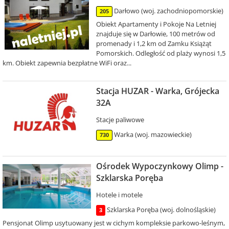
Darłowo (woj. zachodniopomorskie)
205
Obiekt Apartamenty i Pokoje Na Letniej
znajduje się w Darłowie, 100 metrów od
promenady i 1,2 km od Zamku Książąt
Pomorskich. Odległość od plaży wynosi 1,5
km. Obiekt zapewnia bezpłatne WiFi oraz...
Stacja HUZAR - Warka, Grójecka
32A
Stacje paliwowe
Warka (woj. mazowieckie)
730
Ośrodek Wypoczynkowy Olimp -
Szklarska Poręba
Hotele i motele
Szklarska Poręba (woj. dolnośląskie)
3
Pensjonat Olimp usytuowany jest w cichym kompleksie parkowo-leśnym,