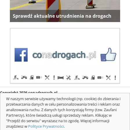
Sprawdź aktualne utrudnienia na drogach
Copyright 2026 conadrogach.pl
O firmie
Redakcja
Regulamin
Informacje o cookies
W naszym serwisie używamy technologii (np. cookie) do zbierania i
Mapa serwisu
Komunikaty
przetwarzania danych w celu personalizowania treści i reklam oraz
analizowania ruchu. Z danych tych korzystają firmy (tzw. Zaufani
Partnerzy), które świadczą usługi sprzedaży reklam. Klikając w
"Przejdź do serwisu" wyrażasz na to zgodę. Więcej informacji
znajdziesz w
Polityce Prywatności
.