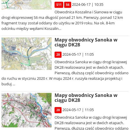
2024-06-17 | 10:35
S11
S6
Obwodnica Koszalina i Sianowa w ciągu
drogi ekspresowej S6 ma długość ponad 21 km. Pierwszy, ponad 12 km
fragment trasy został oddany do użytku w 2019 roku. Na ok. 8-km
odcinku między węzłami Koszalin...
Mapy obwodnicy Sanoka w
ciągu DK28
2024-05-17 | 11:05
28
Obwodnica Sanoka w ciągu drogi krajowej
DK28 realizowana jest w dwóch etapach.
Pierwszą, dłuższą część obwodnicy oddano
do ruchu w styczniu 2020 r. W maju 2024 r. ruszyła realizacja projektuj i
buduj ...
Mapy obwodnicy Sanoka w
ciągu DK28
2024-05-17 | 11:05
28
Obwodnica Sanoka w ciągu drogi krajowej
DK28 realizowana jest w dwóch etapach.
Pierwszą, dłuższą część obwodnicy oddano