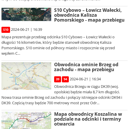
S10 Cybowo – Łowicz Wałecki,
obwodnica Kalisza
Pomorskiego - mapa przebiegu
2024-06-21 | 16:39
S10
Mapa prezentuje przebieg odcinka S10 Cybowo – Łowicz Wałecki o
długości 16 kilometrów, który będzie stanowił obwodnicę Kalisza
Pomorskiego. S10 ominie od północy miasto i rozpocznie się przed
węzłem C...
Obwodnica ominie Brzeg od
zachodu - mapa przebiegu
2024-06-21 | 16:34
39
94
Obwodnica Brzegu w ciągu DK39 (woj.
opolskie) będzie miała 8,7 km długości.
Nowa trasa ominie Brzeg od zachodu i połączy istniejące odcinki DK94 i
DK39. Częścią trasy będzie 700 metrowy most przez Odr...
Mapa obwodnicy Koszalina w
podziale na odcinki i terminy
otwarcia