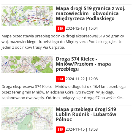
Mapa drogi S19 granica z woj.
mazowieckim - obwodnica
Międzyrzeca Podlaskiego
2024-12-13 | 15:04
S19
Mapa przedstawia przebieg odcinka drogi ekspresowej S19 od granicy
woj. mazowieckiego i lubelskiego do Międzyrzeca Podlaskiego. Jest to
jeden z odcinków trasy Via Carpatia.
Droga S74 Kielce -
Mniów/Przełom - mapa
przebiegu
2024-11-22 | 12:08
S74
Droga ekspresowa S74 Kielce - Mniów o długości ok. 16,4 km, przebiega
przez teren gmin Mniów, Miedziana Góra i Strawczyn. W jej ciągu
zaplanowano dwa węzły. Odcinek połączy się z drogą S7 na węźle Kie...
Mapa przebiegu drogi S19
Lublin Rudnik - Lubartów
Północ
2024-11-15 | 13:53
S19