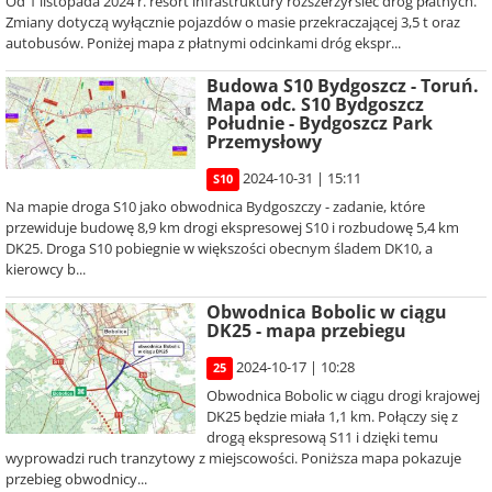
Od 1 listopada 2024 r. resort infrastruktury rozszerzył sieć dróg płatnych.
Zmiany dotyczą wyłącznie pojazdów o masie przekraczającej 3,5 t oraz
autobusów. Poniżej mapa z płatnymi odcinkami dróg ekspr...
Budowa S10 Bydgoszcz - Toruń.
Mapa odc. S10 Bydgoszcz
Południe - Bydgoszcz Park
Przemysłowy
2024-10-31 | 15:11
S10
Na mapie droga S10 jako obwodnica Bydgoszczy - zadanie, które
przewiduje budowę 8,9 km drogi ekspresowej S10 i rozbudowę 5,4 km
DK25. Droga S10 pobiegnie w większości obecnym śladem DK10, a
kierowcy b...
Obwodnica Bobolic w ciągu
DK25 - mapa przebiegu
2024-10-17 | 10:28
25
Obwodnica Bobolic w ciągu drogi krajowej
DK25 będzie miała 1,1 km. Połączy się z
drogą ekspresową S11 i dzięki temu
wyprowadzi ruch tranzytowy z miejscowości. Poniższa mapa pokazuje
przebieg obwodnicy...