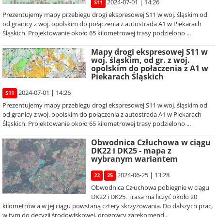
2024-07-01 | 14:26
S11
Prezentujemy mapy przebiegu drogi ekspresowej S11 w woj. śląskim od
od granicy z woj. opolskim do połączenia z autostrada A1 w Piekarach
Śląskich. Projektowanie około 65 kilometrowej trasy podzielono ...
Mapy drogi ekspresowej S11 w
woj. śląskim, od gr. z woj.
opolskim do połaczenia z A1 w
Piekarach Śląskich
2024-07-01 | 14:26
S11
Prezentujemy mapy przebiegu drogi ekspresowej S11 w woj. śląskim od
od granicy z woj. opolskim do połączenia z autostrada A1 w Piekarach
Śląskich. Projektowanie około 65 kilometrowej trasy podzielono ...
Obwodnica Człuchowa w ciągu
DK22 i DK25 - mapa z
wybranym wariantem
2024-06-25 | 13:28
22
25
Obwodnica Człuchowa pobiegnie w ciągu
DK22 i DK25. Trasa ma liczyć około 20
kilometrów a w jej ciągu powstaną cztery skrzyżowania. Do dalszych prac,
w tym do decyzji środowiskowej, drogowcy zarekomend...