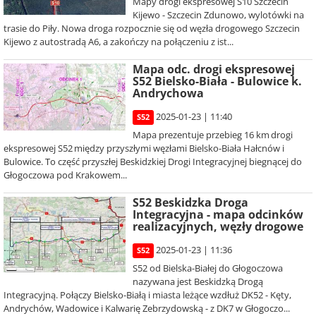
Mapy drogi ekspresowej S10 Szczecin
Kijewo - Szczecin Zdunowo, wylotówki na
trasie do Piły. Nowa droga rozpocznie się od węzła drogowego Szczecin
Kijewo z autostradą A6, a zakończy na połączeniu z ist...
Mapa odc. drogi ekspresowej
S52 Bielsko-Biała - Bulowice k.
Andrychowa
2025-01-23 | 11:40
S52
Mapa prezentuje przebieg 16 km drogi
ekspresowej S52 między przyszłymi węzłami Bielsko-Biała Hałcnów i
Bulowice. To część przyszłej Beskidzkiej Drogi Integracyjnej biegnącej do
Głogoczowa pod Krakowem...
S52 Beskidzka Droga
Integracyjna - mapa odcinków
realizacyjnych, węzły drogowe
2025-01-23 | 11:36
S52
S52 od Bielska-Białej do Głogoczowa
nazywana jest Beskidzką Drogą
Integracyjną. Połączy Bielsko-Białą i miasta leżące wzdłuż DK52 - Kęty,
Andrychów, Wadowice i Kalwarię Zebrzydowską - z DK7 w Głogoczo...