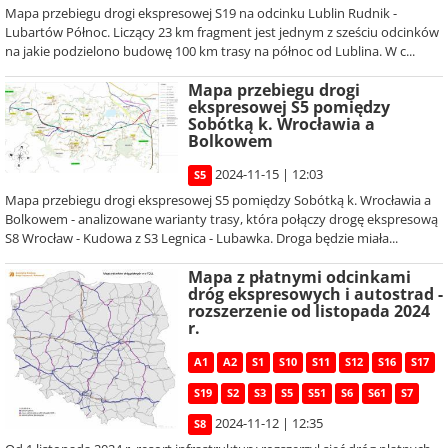
Mapa przebiegu drogi ekspresowej S19 na odcinku Lublin Rudnik -
Lubartów Północ. Liczący 23 km fragment jest jednym z sześciu odcinków
na jakie podzielono budowę 100 km trasy na północ od Lublina. W c...
Mapa przebiegu drogi
ekspresowej S5 pomiędzy
Sobótką k. Wrocławia a
Bolkowem
2024-11-15 | 12:03
S5
Mapa przebiegu drogi ekspresowej S5 pomiędzy Sobótką k. Wrocławia a
Bolkowem - analizowane warianty trasy, która połączy drogę ekspresową
S8 Wrocław - Kudowa z S3 Legnica - Lubawka. Droga będzie miała...
Mapa z płatnymi odcinkami
dróg ekspresowych i autostrad -
rozszerzenie od listopada 2024
r.
A1
A2
S1
S10
S11
S12
S16
S17
S19
S2
S3
S5
S51
S6
S61
S7
2024-11-12 | 12:35
S8