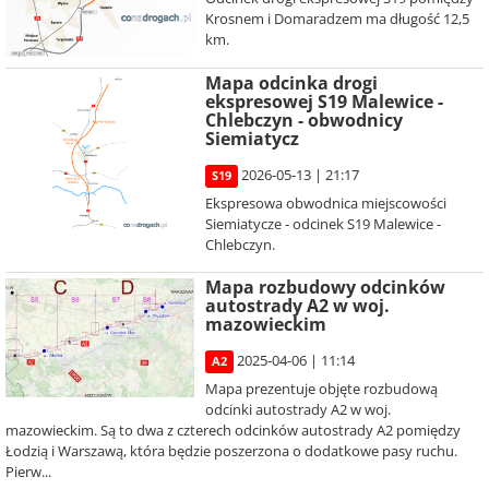
Krosnem i Domaradzem ma długość 12,5
km.
Mapa odcinka drogi
ekspresowej S19 Malewice -
Chlebczyn - obwodnicy
Siemiatycz
2026-05-13 | 21:17
S19
Ekspresowa obwodnica miejscowości
Siemiatycze - odcinek S19 Malewice -
Chlebczyn.
Mapa rozbudowy odcinków
autostrady A2 w woj.
mazowieckim
2025-04-06 | 11:14
A2
Mapa prezentuje objęte rozbudową
odcinki autostrady A2 w woj.
mazowieckim. Są to dwa z czterech odcinków autostrady A2 pomiędzy
Łodzią i Warszawą, która będzie poszerzona o dodatkowe pasy ruchu.
Pierw...