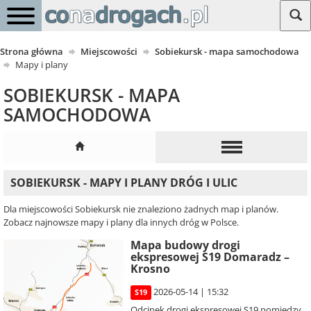
Strona główna
Miejscowości
Sobiekursk - mapa samochodowa
Mapy i plany
SOBIEKURSK - MAPA
SAMOCHODOWA
SOBIEKURSK - MAPY I PLANY DRÓG I ULIC
Dla miejscowości Sobiekursk nie znaleziono żadnych map i planów.
Zobacz najnowsze mapy i plany dla innych dróg w Polsce.
Mapa budowy drogi
ekspresowej S19 Domaradz –
Krosno
2026-05-14 | 15:32
S19
Odcinek drogi ekspresowej S19 pomiędzy