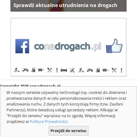
Sprawdź aktualne utrudnienia na drogach
Copyright 2026 conadrogach.pl
O firmie
Redakcja
Regulamin
Informacje o cookies
W naszym serwisie używamy technologii (np. cookie) do zbierania i
Mapa serwisu
Komunikaty
przetwarzania danych w celu personalizowania treści i reklam oraz
analizowania ruchu. Z danych tych korzystają firmy (tzw. Zaufani
Partnerzy), które świadczą usługi sprzedaży reklam. Klikając w
"Przejdź do serwisu" wyrażasz na to zgodę. Więcej informacji
znajdziesz w
Polityce Prywatności
.
Przejdź do serwisu