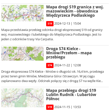
Mapa drogi S19 granica z woj.
mazowieckim - obwodnica
Międzyrzeca Podlaskiego
2024-12-13 | 15:04
S19
Mapa przedstawia przebieg odcinka drogi ekspresowej S19 od granicy
woj. mazowieckiego i lubelskiego do Międzyrzeca Podlaskiego. Jest to
jeden z odcinków trasy Via Carpatia.
Droga S74 Kielce -
Mniów/Przełom - mapa
przebiegu
2024-11-22 | 12:08
S74
Droga ekspresowa S74 Kielce - Mniów o długości ok. 16,4 km, przebiega
przez teren gmin Mniów, Miedziana Góra i Strawczyn. W jej ciągu
zaplanowano dwa węzły. Odcinek połączy się z drogą S7 na węźle Kie...
Mapa przebiegu drogi S19
Lublin Rudnik - Lubartów
Północ
2024-11-15 | 13:53
S19