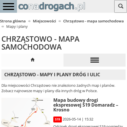
Strona główna
Miejscowości
Chrząstowo - mapa samochodowa
Mapy i plany
CHRZĄSTOWO - MAPA
SAMOCHODOWA
CHRZĄSTOWO - MAPY I PLANY DRÓG I ULIC
Dla miejscowości Chrząstowo nie znaleziono żadnych map i planów.
Zobacz najnowsze mapy i plany dla innych dróg w Polsce.
Mapa budowy drogi
ekspresowej S19 Domaradz –
Krosno
2026-05-14 | 15:32
S19
Odcinek drogi ekspresowej S19 pomiędzy