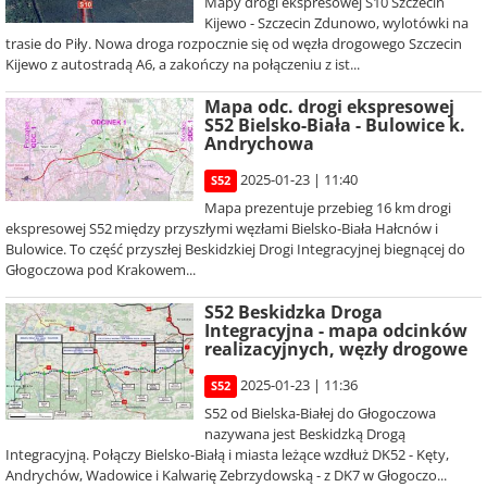
Mapy drogi ekspresowej S10 Szczecin
Kijewo - Szczecin Zdunowo, wylotówki na
trasie do Piły. Nowa droga rozpocznie się od węzła drogowego Szczecin
Kijewo z autostradą A6, a zakończy na połączeniu z ist...
Mapa odc. drogi ekspresowej
S52 Bielsko-Biała - Bulowice k.
Andrychowa
2025-01-23 | 11:40
S52
Mapa prezentuje przebieg 16 km drogi
ekspresowej S52 między przyszłymi węzłami Bielsko-Biała Hałcnów i
Bulowice. To część przyszłej Beskidzkiej Drogi Integracyjnej biegnącej do
Głogoczowa pod Krakowem...
S52 Beskidzka Droga
Integracyjna - mapa odcinków
realizacyjnych, węzły drogowe
2025-01-23 | 11:36
S52
S52 od Bielska-Białej do Głogoczowa
nazywana jest Beskidzką Drogą
Integracyjną. Połączy Bielsko-Białą i miasta leżące wzdłuż DK52 - Kęty,
Andrychów, Wadowice i Kalwarię Zebrzydowską - z DK7 w Głogoczo...