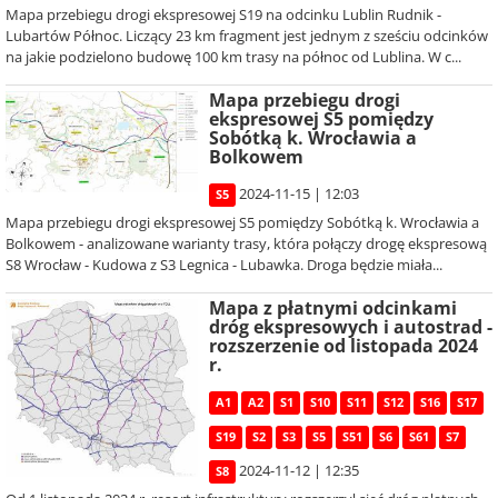
Mapa przebiegu drogi ekspresowej S19 na odcinku Lublin Rudnik -
Lubartów Północ. Liczący 23 km fragment jest jednym z sześciu odcinków
na jakie podzielono budowę 100 km trasy na północ od Lublina. W c...
Mapa przebiegu drogi
ekspresowej S5 pomiędzy
Sobótką k. Wrocławia a
Bolkowem
2024-11-15 | 12:03
S5
Mapa przebiegu drogi ekspresowej S5 pomiędzy Sobótką k. Wrocławia a
Bolkowem - analizowane warianty trasy, która połączy drogę ekspresową
S8 Wrocław - Kudowa z S3 Legnica - Lubawka. Droga będzie miała...
Mapa z płatnymi odcinkami
dróg ekspresowych i autostrad -
rozszerzenie od listopada 2024
r.
A1
A2
S1
S10
S11
S12
S16
S17
S19
S2
S3
S5
S51
S6
S61
S7
2024-11-12 | 12:35
S8