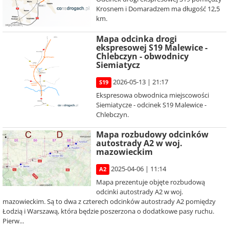
Krosnem i Domaradzem ma długość 12,5
km.
Mapa odcinka drogi
ekspresowej S19 Malewice -
Chlebczyn - obwodnicy
Siemiatycz
2026-05-13 | 21:17
S19
Ekspresowa obwodnica miejscowości
Siemiatycze - odcinek S19 Malewice -
Chlebczyn.
Mapa rozbudowy odcinków
autostrady A2 w woj.
mazowieckim
2025-04-06 | 11:14
A2
Mapa prezentuje objęte rozbudową
odcinki autostrady A2 w woj.
mazowieckim. Są to dwa z czterech odcinków autostrady A2 pomiędzy
Łodzią i Warszawą, która będzie poszerzona o dodatkowe pasy ruchu.
Pierw...