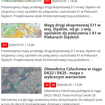
2024-07-01 | 14:26
S11
Prezentujemy mapy przebiegu drogi ekspresowej S11 w woj. śląskim od
od granicy z woj. opolskim do połączenia z autostrada A1 w Piekarach
Śląskich. Projektowanie około 65 kilometrowej trasy podzielono ...
Mapy drogi ekspresowej S11 w
woj. śląskim, od gr. z woj.
opolskim do połaczenia z A1 w
Piekarach Śląskich
2024-07-01 | 14:26
S11
Prezentujemy mapy przebiegu drogi ekspresowej S11 w woj. śląskim od
od granicy z woj. opolskim do połączenia z autostrada A1 w Piekarach
Śląskich. Projektowanie około 65 kilometrowej trasy podzielono ...
Obwodnica Człuchowa w ciągu
DK22 i DK25 - mapa z
wybranym wariantem
2024-06-25 | 13:28
22
25
Obwodnica Człuchowa pobiegnie w ciągu
DK22 i DK25. Trasa ma liczyć około 20
kilometrów a w jej ciągu powstaną cztery skrzyżowania. Do dalszych prac,
w tym do decyzji środowiskowej, drogowcy zarekomend...