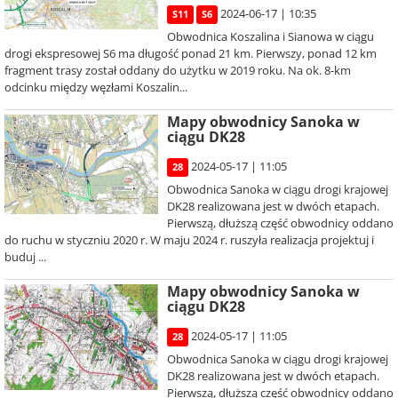
2024-06-17 | 10:35
S11
S6
Obwodnica Koszalina i Sianowa w ciągu
drogi ekspresowej S6 ma długość ponad 21 km. Pierwszy, ponad 12 km
fragment trasy został oddany do użytku w 2019 roku. Na ok. 8-km
odcinku między węzłami Koszalin...
Mapy obwodnicy Sanoka w
ciągu DK28
2024-05-17 | 11:05
28
Obwodnica Sanoka w ciągu drogi krajowej
DK28 realizowana jest w dwóch etapach.
Pierwszą, dłuższą część obwodnicy oddano
do ruchu w styczniu 2020 r. W maju 2024 r. ruszyła realizacja projektuj i
buduj ...
Mapy obwodnicy Sanoka w
ciągu DK28
2024-05-17 | 11:05
28
Obwodnica Sanoka w ciągu drogi krajowej
DK28 realizowana jest w dwóch etapach.
Pierwszą, dłuższą część obwodnicy oddano