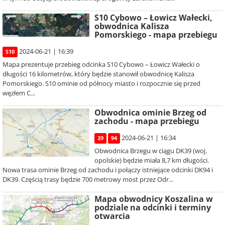
S10 Cybowo – Łowicz Wałecki,
obwodnica Kalisza
Pomorskiego - mapa przebiegu
2024-06-21 | 16:39
S10
Mapa prezentuje przebieg odcinka S10 Cybowo – Łowicz Wałecki o
długości 16 kilometrów, który będzie stanowił obwodnicę Kalisza
Pomorskiego. S10 ominie od północy miasto i rozpocznie się przed
węzłem C...
Obwodnica ominie Brzeg od
zachodu - mapa przebiegu
2024-06-21 | 16:34
39
94
Obwodnica Brzegu w ciągu DK39 (woj.
opolskie) będzie miała 8,7 km długości.
Nowa trasa ominie Brzeg od zachodu i połączy istniejące odcinki DK94 i
DK39. Częścią trasy będzie 700 metrowy most przez Odr...
Mapa obwodnicy Koszalina w
podziale na odcinki i terminy
otwarcia