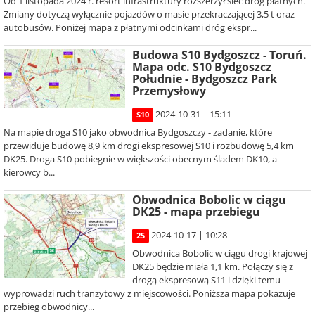
Od 1 listopada 2024 r. resort infrastruktury rozszerzył sieć dróg płatnych.
Zmiany dotyczą wyłącznie pojazdów o masie przekraczającej 3,5 t oraz
autobusów. Poniżej mapa z płatnymi odcinkami dróg ekspr...
Budowa S10 Bydgoszcz - Toruń.
Mapa odc. S10 Bydgoszcz
Południe - Bydgoszcz Park
Przemysłowy
2024-10-31 | 15:11
S10
Na mapie droga S10 jako obwodnica Bydgoszczy - zadanie, które
przewiduje budowę 8,9 km drogi ekspresowej S10 i rozbudowę 5,4 km
DK25. Droga S10 pobiegnie w większości obecnym śladem DK10, a
kierowcy b...
Obwodnica Bobolic w ciągu
DK25 - mapa przebiegu
2024-10-17 | 10:28
25
Obwodnica Bobolic w ciągu drogi krajowej
DK25 będzie miała 1,1 km. Połączy się z
drogą ekspresową S11 i dzięki temu
wyprowadzi ruch tranzytowy z miejscowości. Poniższa mapa pokazuje
przebieg obwodnicy...