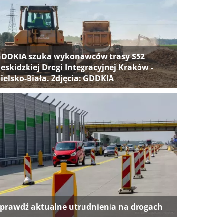
GDDKIA szuka wykonawców trasy S52
eskidzkiej Drogi Integracyjnej Kraków -
ielsko-Biała. Zdjęcia: GDDKIA
prawdź aktualne utrudnienia na drogach