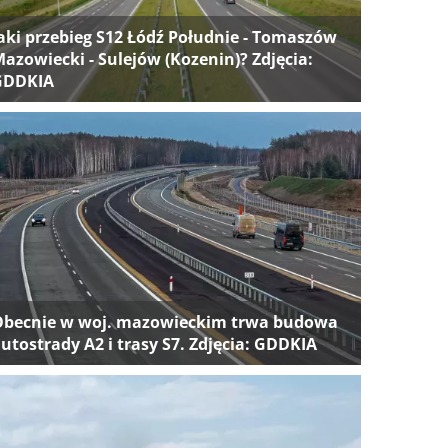
aki przebieg S12 Łódź Południe - Tomaszów
azowiecki - Sulejów (Kozenin)? Zdjęcia:
GDDKIA
Obecnie w woj. mazowieckim trwa budowa
utostrady A2 i trasy S7. Zdjęcia: GDDKIA