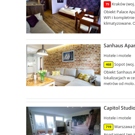
Kraków (woj.
79
Obiekt Palace A
WiFi i kompletn
klimatyzowane. Ob
Sanhaus Apar
Hotele i motele
Sopot (woj.
468
Obiekt Sanhaus A
lokalizacjach w 
metrów od molo. 
Capitol Studi
Hotele i motele
Warszawa (
719
Apartament ten z