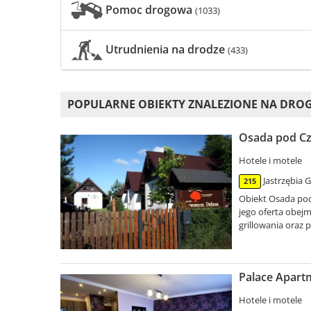
Pomoc drogowa
(1033)
Utrudnienia na drodze
(433)
POPULARNE OBIEKTY ZNALEZIONE NA DRO
Osada pod Cz
Hotele i motele
Jastrzębia 
215
Obiekt Osada po
jego oferta obej
grillowania oraz p
Palace Apart
Hotele i motele