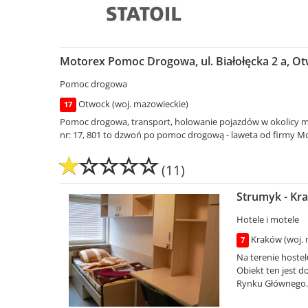
Motorex Pomoc Drogowa, ul. Białołęcka 2 a, O
Pomoc drogowa
Otwock (woj. mazowieckie)
17
Pomoc drogowa, transport, holowanie pojazdów w okolicy mi
nr: 17, 801 to dzwoń po pomoc drogową - laweta od firmy M
(11)
Strumyk - Kr
Hotele i motele
Kraków (woj. 
7
Na terenie hoste
Obiekt ten jest 
Rynku Głównego. 