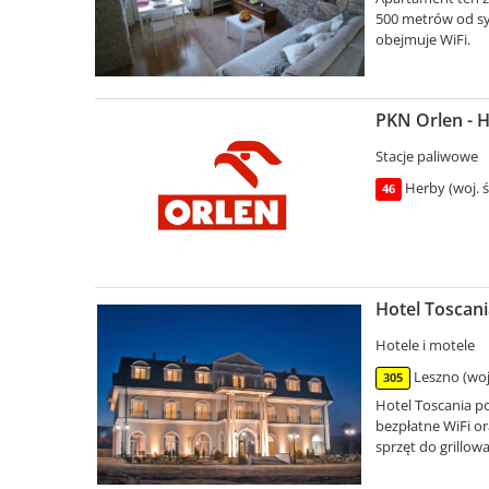
500 metrów od s
obejmuje WiFi.
PKN Orlen - H
Stacje paliwowe
Herby (woj. ś
46
Hotel Toscani
Hotele i motele
Leszno (woj
305
Hotel Toscania p
bezpłatne WiFi or
sprzęt do grillowa