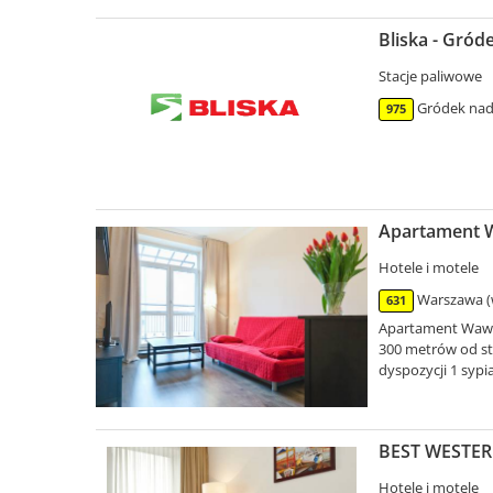
Bliska - Gró
Stacje paliwowe
Gródek nad
975
Apartament 
Hotele i motele
Warszawa (
631
Apartament Wawa 
300 metrów od st
dyspozycji 1 sypia
BEST WESTER
Hotele i motele