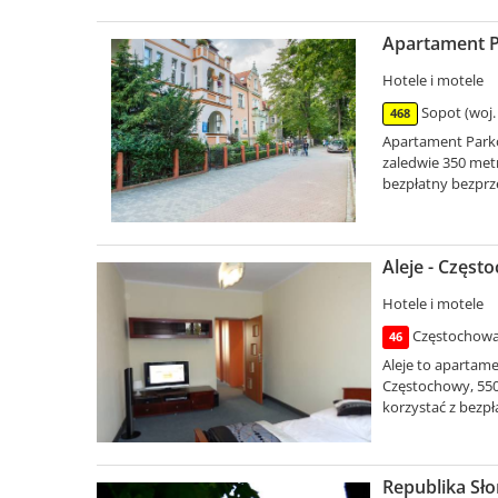
Apartament P
Hotele i motele
Sopot (woj.
468
Apartament Parkow
zaledwie 350 met
bezpłatny bezprz
Aleje - Częst
Hotele i motele
Częstochowa 
46
Aleje to aparta
Częstochowy, 550
korzystać z bezp
Republika Sł