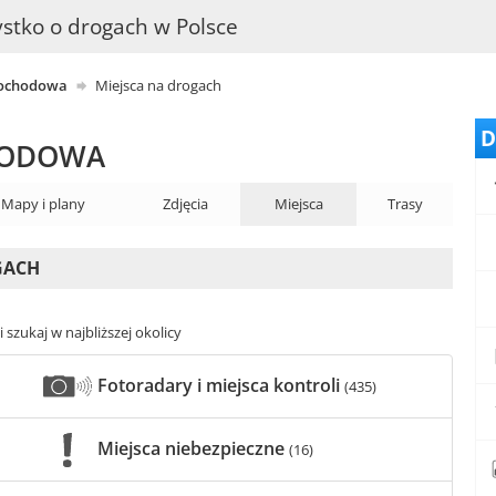
stko o drogach w Polsce
mochodowa
Miejsca na drogach
D
HODOWA
Mapy i plany
Zdjęcia
Miejsca
Trasy
GACH
 szukaj w najbliższej okolicy
Fotoradary i miejsca kontroli
(435)
Miejsca niebezpieczne
(16)