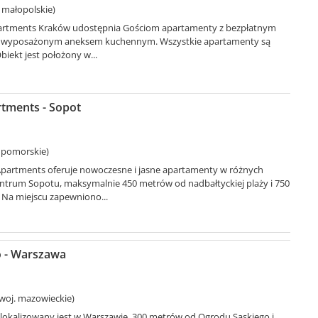
 małopolskie)
partments Kraków udostępnia Gościom apartamenty z bezpłatnym
ie wyposażonym aneksem kuchennym. Wszystkie apartamenty są
iekt jest położony w...
tments - Sopot
 pomorskie)
partments oferuje nowoczesne i jasne apartamenty w różnych
centrum Sopotu, maksymalnie 450 metrów od nadbałtyckiej plaży i 750
Na miejscu zapewniono...
o - Warszawa
woj. mazowieckie)
lokalizowany jest w Warszawie, 300 metrów od Ogrodu Saskiego i