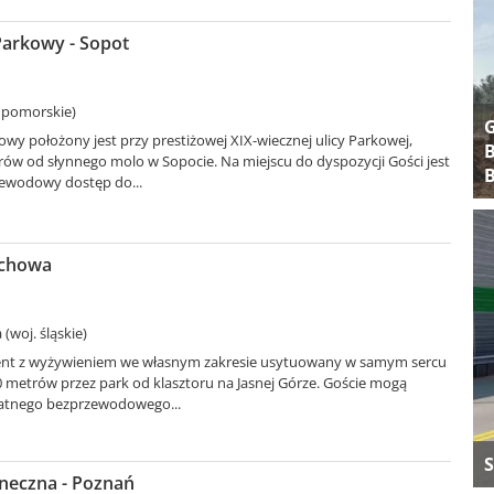
arkowy - Sopot
 pomorskie)
y położony jest przy prestiżowej XIX-wiecznej ulicy Parkowej,
B
rów od słynnego molo w Sopocie. Na miejscu do dyspozycji Gości jest
B
ewodowy dostęp do...
ochowa
(woj. śląskie)
ment z wyżywieniem we własnym zakresie usytuowany w samym sercu
 metrów przez park od klasztoru na Jasnej Górze. Goście mogą
łatnego bezprzewodowego...
S
oneczna - Poznań