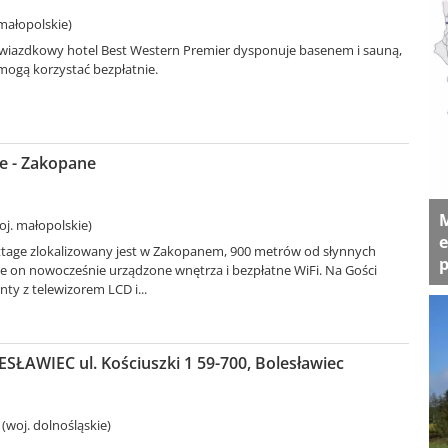
małopolskie)
gwiazdkowy hotel Best Western Premier dysponuje basenem i sauną,
mogą korzystać bezpłatnie.
e - Zakopane
M
j. małopolskie)
e
tage zlokalizowany jest w Zakopanem, 900 metrów od słynnych
p
e on nowocześnie urządzone wnętrza i bezpłatne WiFi. Na Gości
ty z telewizorem LCD i...
ŁAWIEC ul. Kościuszki 1 59-700, Bolesławiec
 (woj. dolnośląskie)