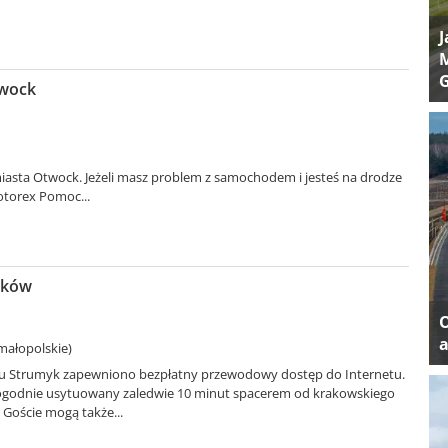
J
M
twock
asta Otwock. Jeżeli masz problem z samochodem i jesteś na drodze
otorex Pomoc...
aków
a
małopolskie)
lu Strumyk zapewniono bezpłatny przewodowy dostęp do Internetu.
dogodnie usytuowany zaledwie 10 minut spacerem od krakowskiego
Goście mogą także...