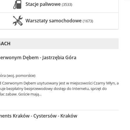
Stacje paliwowe
(3533)
Warsztaty samochodowe
(1673)
GACH
erwonym Dębem - Jastrzębia Góra
Góra (woj. pomorskie)
d Czerwonym Dębem usytuowany jest w miejscowości Czarny Młyn, a
muje bezpłatny bezprzewodowy dostęp do Internetu, sprzęt do
lac zabaw. Goście mają...
ments Kraków - Cystersów - Kraków