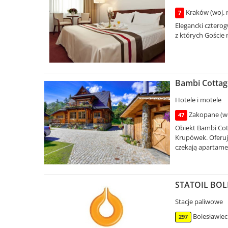
Kraków (woj. 
7
Elegancki cztero
z których Goście 
Bambi Cottag
Hotele i motele
Zakopane (wo
47
Obiekt Bambi Cot
Krupówek. Oferuj
czekają apartamen
STATOIL BOLES
Stacje paliwowe
Bolesławiec
297