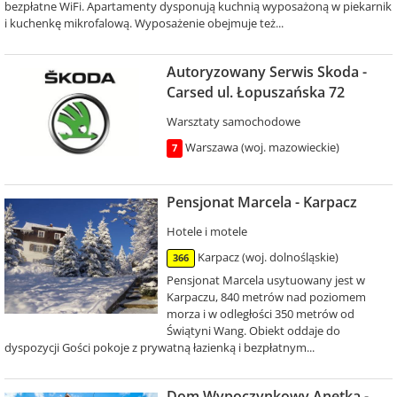
bezpłatne WiFi. Apartamenty dysponują kuchnią wyposażoną w piekarnik
i kuchenkę mikrofalową. Wyposażenie obejmuje też...
Autoryzowany Serwis Skoda -
Carsed ul. Łopuszańska 72
Warsztaty samochodowe
Warszawa (woj. mazowieckie)
7
Pensjonat Marcela - Karpacz
Hotele i motele
Karpacz (woj. dolnośląskie)
366
Pensjonat Marcela usytuowany jest w
Karpaczu, 840 metrów nad poziomem
morza i w odległości 350 metrów od
Świątyni Wang. Obiekt oddaje do
dyspozycji Gości pokoje z prywatną łazienką i bezpłatnym...
Dom Wypoczynkowy Anetka -