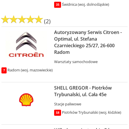
Świdnica (woj. dolnośląskie)
35
(2)
Autoryzowany Serwis Citroen -
Optimal, ul. Stefana
Czarnieckiego 25/27, 26-600
Radom
Warsztaty samochodowe
Radom (woj. mazowieckie)
7
SHELL GREGOR - Piotrków
Trybunalski, ul. Cała 45e
Stacje paliwowe
Piotrków Trybunalski (woj. łódzkie)
S8