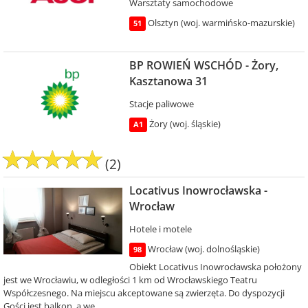
Warsztaty samochodowe
Olsztyn (woj. warmińsko-mazurskie)
51
BP ROWIEŃ WSCHÓD - Żory,
Kasztanowa 31
Stacje paliwowe
Żory (woj. śląskie)
A1
(2)
Locativus Inowrocławska -
Wrocław
Hotele i motele
Wrocław (woj. dolnośląskie)
98
Obiekt Locativus Inowrocławska położony
jest we Wrocławiu, w odległości 1 km od Wrocławskiego Teatru
Współczesnego. Na miejscu akceptowane są zwierzęta. Do dyspozycji
Gości jest balkon, a we...