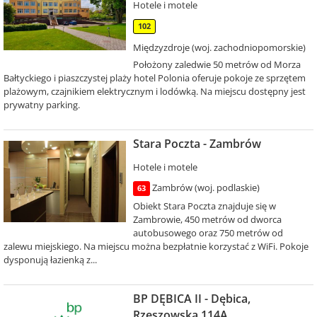
Hotele i motele
102
Międzyzdroje (woj. zachodniopomorskie)
Położony zaledwie 50 metrów od Morza
Bałtyckiego i piaszczystej plaży hotel Polonia oferuje pokoje ze sprzętem
plażowym, czajnikiem elektrycznym i lodówką. Na miejscu dostępny jest
prywatny parking.
Stara Poczta - Zambrów
Hotele i motele
Zambrów (woj. podlaskie)
63
Obiekt Stara Poczta znajduje się w
Zambrowie, 450 metrów od dworca
autobusowego oraz 750 metrów od
zalewu miejskiego. Na miejscu można bezpłatnie korzystać z WiFi. Pokoje
dysponują łazienką z...
BP DĘBICA II - Dębica,
Rzeszowska 114A