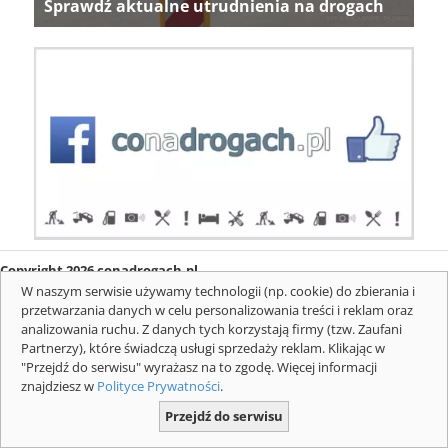
Sprawdź aktualne utrudnienia na drogach
Copyright 2026 conadrogach.pl
O firmie
Redakcja
Regulamin
Informacje o cookies
W naszym serwisie używamy technologii (np. cookie) do zbierania i
Mapa serwisu
Komunikaty
przetwarzania danych w celu personalizowania treści i reklam oraz
analizowania ruchu. Z danych tych korzystają firmy (tzw. Zaufani
Partnerzy), które świadczą usługi sprzedaży reklam. Klikając w
"Przejdź do serwisu" wyrażasz na to zgodę. Więcej informacji
znajdziesz w
Polityce Prywatności
.
Przejdź do serwisu