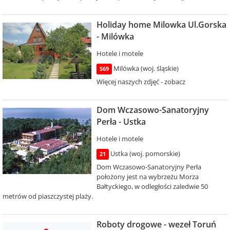
Holiday home Milowka Ul.Gorska
- Milówka
Hotele i motele
Milówka (woj. śląskie)
S69
Więcej naszych zdjęć - zobacz
Dom Wczasowo-Sanatoryjny
Perła - Ustka
Hotele i motele
Ustka (woj. pomorskie)
21
Dom Wczasowo-Sanatoryjny Perła
położony jest na wybrzeżu Morza
Bałtyckiego, w odległości zaledwie 50
metrów od piaszczystej plaży.
Roboty drogowe - wezeł Toruń