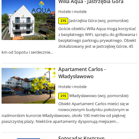
Willa Aqua - Jastrzębia Góra
Hotele i motele
Jastrzębia Góra (woj. pomorskie)
215
Goście obiektu Willa Aqua mogą korzystać
z bezpłatnego WiFi, sprzętu do grillowania i
bezpłatnego parkingu prywatnego. Obiekt
zlokalizowany jest w Jastrzębiej Górze, 45
km od Sopotu i serdecznie...
Apartament Carlos -
Władysławowo
Hotele i motele
Władysławowo (woj. pomorskie)
215
Obiekt Apartament Carlos mieści się w
nowoczesnym budynku położonym w
nadmorskim kurorcie Władysławowo, około 100 metrów od pięknej
piaszczystej plaży. Niektóre apartamenty dysponują miejscem...
Fotoradar Kostrzyn