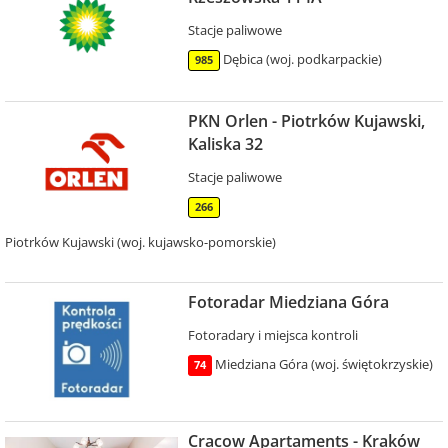
Stacje paliwowe
Dębica (woj. podkarpackie)
985
PKN Orlen - Piotrków Kujawski,
Kaliska 32
Stacje paliwowe
266
Piotrków Kujawski (woj. kujawsko-pomorskie)
Fotoradar Miedziana Góra
Fotoradary i miejsca kontroli
Miedziana Góra (woj. świętokrzyskie)
74
Cracow Apartaments - Kraków