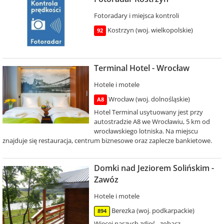
Fotoradary i miejsca kontroli
Kostrzyn (woj. wielkopolskie)
92
Terminal Hotel - Wrocław
Hotele i motele
Wrocław (woj. dolnośląskie)
A8
Hotel Terminal usytuowany jest przy
autostradzie A8 we Wrocławiu, 5 km od
wrocławskiego lotniska. Na miejscu
znajduje się restauracja, centrum biznesowe oraz zaplecze bankietowe.
Domki nad Jeziorem Solińskim -
Zawóz
Hotele i motele
Berezka (woj. podkarpackie)
894
Więcej naszych zdjęć - zobacz