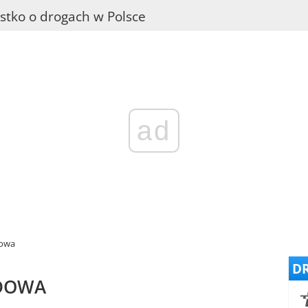
stko o drogach w Polsce
ad
dowa
DR
DOWA