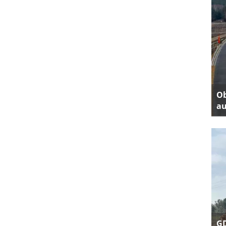
Ob
au
GD