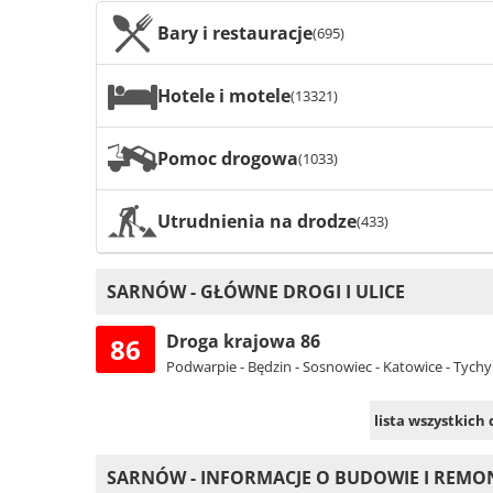
Bary i restauracje
(695)
Hotele i motele
(13321)
Pomoc drogowa
(1033)
Utrudnienia na drodze
(433)
SARNÓW - GŁÓWNE DROGI I ULICE
Droga krajowa 86
86
Podwarpie - Będzin - Sosnowiec - Katowice - Tychy
lista wszystkich
SARNÓW - INFORMACJE O BUDOWIE I REM