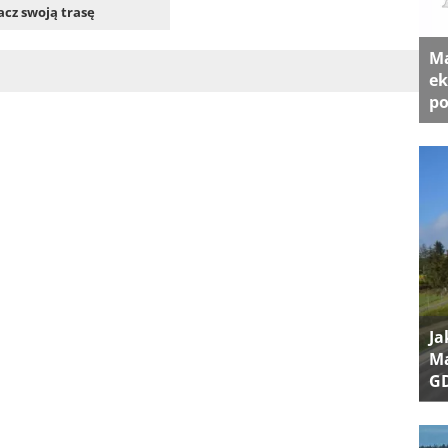
cz swoją trasę
Ma
ek
po
Ja
Ma
G