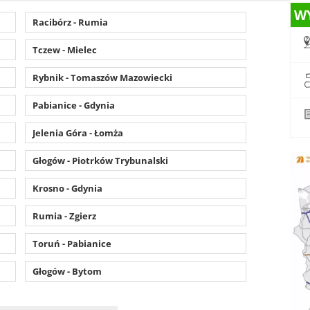
W
Racibórz - Rumia
Tczew - Mielec
Rybnik - Tomaszów Mazowiecki
Pabianice - Gdynia
Jelenia Góra - Łomża
Głogów - Piotrków Trybunalski
Krosno - Gdynia
Rumia - Zgierz
Toruń - Pabianice
Głogów - Bytom