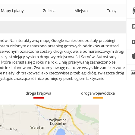
Mapy i plany
Zdjęcia
Miejsca
Trasy
ów. Na interaktywną mapę Google naniesione zostały przebiegi
 Kolorem zielonym oznaczono przebieg gotowych odcinków autostrad.
czerwonym oznaczone zostały drogi krajowe, a pomarańczowym drogi
ły istniejący system drogowy miejscowości Sarnów. Autostrady i
która rozrasta się z roku na rok. Linią przerywaną zaznaczono te
 odcinki planowane. Zwracamy uwagę na to, że wszystkie zamieszczone
e należy ich traktować jako rzeczywiste przebiegi dróg, zwłaszcza dróg
ąpić znaczące różnice pomiędzy przebiegiem faktycznie
droga krajowa
droga wojewódzka