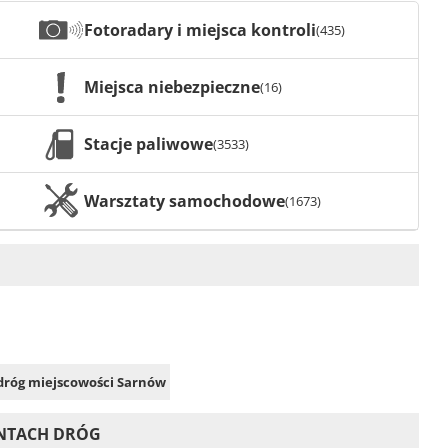
Fotoradary i miejsca kontroli
(435)
Miejsca niebezpieczne
(16)
Stacje paliwowe
(3533)
Warsztaty samochodowe
(1673)
 dróg miejscowości Sarnów
ONTACH DRÓG