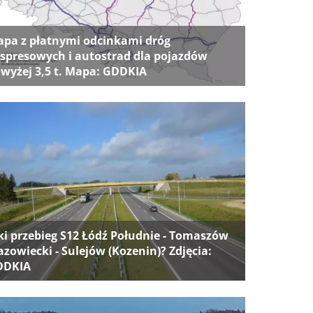
pa z płatnymi odcinkami dróg
spresowych i autostrad dla pojazdów
wyżej 3,5 t. Mapa: GDDKIA
ki przebieg S12 Łódź Południe - Tomaszów
zowiecki - Sulejów (Kozenin)? Zdjęcia:
DDKIA