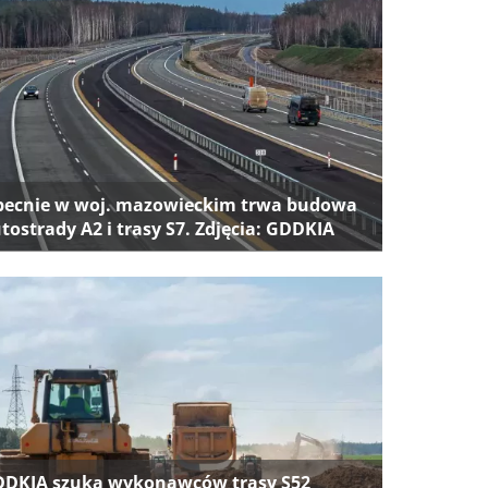
ecnie w woj. mazowieckim trwa budowa
tostrady A2 i trasy S7. Zdjęcia: GDDKIA
DKIA szuka wykonawców trasy S52