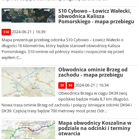
S10 Cybowo – Łowicz Wałecki,
obwodnica Kalisza
Pomorskiego - mapa przebiegu
2024-06-21 | 16:39
S10
Mapa prezentuje przebieg odcinka S10 Cybowo – Łowicz Wałecki o
długości 16 kilometrów, który będzie stanowił obwodnicę Kalisza
Pomorskiego. S10 ominie od północy miasto i rozpocznie się przed
węzłem C...
Obwodnica ominie Brzeg od
zachodu - mapa przebiegu
2024-06-21 | 16:34
39
94
Obwodnica Brzegu w ciągu DK39 (woj.
opolskie) będzie miała 8,7 km długości.
Nowa trasa ominie Brzeg od zachodu i połączy istniejące odcinki DK94 i
DK39. Częścią trasy będzie 700 metrowy most przez Odr...
Mapa obwodnicy Koszalina w
podziale na odcinki i terminy
otwarcia