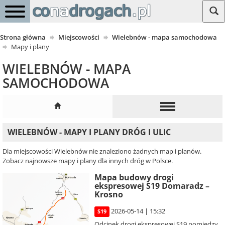
Strona główna
Miejscowości
Wielebnów - mapa samochodowa
Mapy i plany
WIELEBNÓW - MAPA
SAMOCHODOWA
WIELEBNÓW - MAPY I PLANY DRÓG I ULIC
Dla miejscowości Wielebnów nie znaleziono żadnych map i planów.
Zobacz najnowsze mapy i plany dla innych dróg w Polsce.
Mapa budowy drogi
ekspresowej S19 Domaradz –
Krosno
2026-05-14 | 15:32
S19
Odcinek drogi ekspresowej S19 pomiędzy