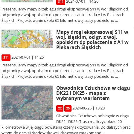
2024-07-01 | 14:26
S11
Prezentujemy mapy przebiegu drogi ekspresowej S11 w woj. śląskim od
od granicy z woj. opolskim do połączenia z autostrada A1 w Piekarach
Śląskich. Projektowanie około 65 kilometrowej trasy podzielono ...
Mapy drogi ekspresowej S11 w
woj. śląskim, od gr. z woj.
opolskim do połaczenia z A1 w
Piekarach Śląskich
2024-07-01 | 14:26
S11
Prezentujemy mapy przebiegu drogi ekspresowej S11 w woj. śląskim od
od granicy z woj. opolskim do połączenia z autostrada A1 w Piekarach
Śląskich. Projektowanie około 65 kilometrowej trasy podzielono ...
Obwodnica Człuchowa w ciągu
DK22 i DK25 - mapa z
wybranym wariantem
2024-06-25 | 13:28
22
25
Obwodnica Człuchowa pobiegnie w ciągu
DK22 i DK25. Trasa ma liczyć około 20
kilometrów a w jej ciągu powstaną cztery skrzyżowania. Do dalszych prac,
w tym do decyzji środowiskowej, drogowcy zarekomend...