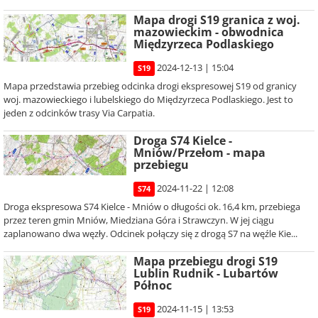
Mapa drogi S19 granica z woj.
mazowieckim - obwodnica
Międzyrzeca Podlaskiego
2024-12-13 | 15:04
S19
Mapa przedstawia przebieg odcinka drogi ekspresowej S19 od granicy
woj. mazowieckiego i lubelskiego do Międzyrzeca Podlaskiego. Jest to
jeden z odcinków trasy Via Carpatia.
Droga S74 Kielce -
Mniów/Przełom - mapa
przebiegu
2024-11-22 | 12:08
S74
Droga ekspresowa S74 Kielce - Mniów o długości ok. 16,4 km, przebiega
przez teren gmin Mniów, Miedziana Góra i Strawczyn. W jej ciągu
zaplanowano dwa węzły. Odcinek połączy się z drogą S7 na węźle Kie...
Mapa przebiegu drogi S19
Lublin Rudnik - Lubartów
Północ
2024-11-15 | 13:53
S19