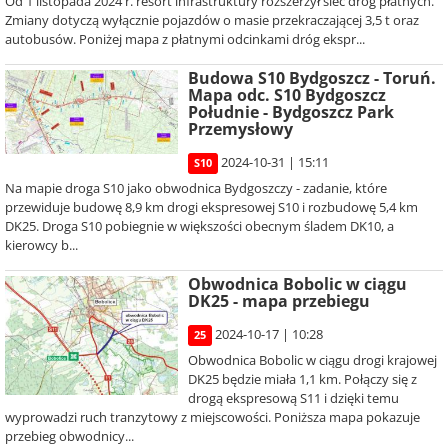
Od 1 listopada 2024 r. resort infrastruktury rozszerzył sieć dróg płatnych.
Zmiany dotyczą wyłącznie pojazdów o masie przekraczającej 3,5 t oraz
autobusów. Poniżej mapa z płatnymi odcinkami dróg ekspr...
Budowa S10 Bydgoszcz - Toruń.
Mapa odc. S10 Bydgoszcz
Południe - Bydgoszcz Park
Przemysłowy
2024-10-31 | 15:11
S10
Na mapie droga S10 jako obwodnica Bydgoszczy - zadanie, które
przewiduje budowę 8,9 km drogi ekspresowej S10 i rozbudowę 5,4 km
DK25. Droga S10 pobiegnie w większości obecnym śladem DK10, a
kierowcy b...
Obwodnica Bobolic w ciągu
DK25 - mapa przebiegu
2024-10-17 | 10:28
25
Obwodnica Bobolic w ciągu drogi krajowej
DK25 będzie miała 1,1 km. Połączy się z
drogą ekspresową S11 i dzięki temu
wyprowadzi ruch tranzytowy z miejscowości. Poniższa mapa pokazuje
przebieg obwodnicy...