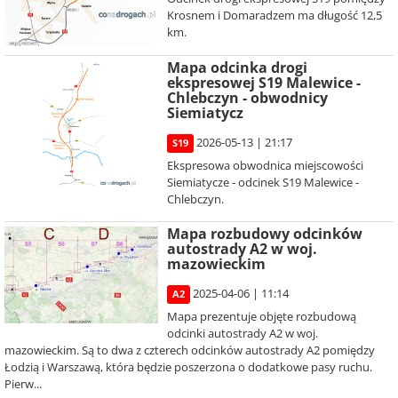
Krosnem i Domaradzem ma długość 12,5
km.
Mapa odcinka drogi
ekspresowej S19 Malewice -
Chlebczyn - obwodnicy
Siemiatycz
2026-05-13 | 21:17
S19
Ekspresowa obwodnica miejscowości
Siemiatycze - odcinek S19 Malewice -
Chlebczyn.
Mapa rozbudowy odcinków
autostrady A2 w woj.
mazowieckim
2025-04-06 | 11:14
A2
Mapa prezentuje objęte rozbudową
odcinki autostrady A2 w woj.
mazowieckim. Są to dwa z czterech odcinków autostrady A2 pomiędzy
Łodzią i Warszawą, która będzie poszerzona o dodatkowe pasy ruchu.
Pierw...