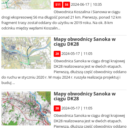
2024-06-17 | 10:35
S11
S6
Obwodnica Koszalina i Sianowa w ciągu
drogi ekspresowej S6 ma długość ponad 21 km. Pierwszy, ponad 12 km
fragment trasy został oddany do użytku w 2019 roku. Na ok. 8-km
odcinku między węzłami Koszalin...
Mapy obwodnicy Sanoka w
ciągu DK28
2024-05-17 | 11:05
28
Obwodnica Sanoka w ciągu drogi krajowej
DK28 realizowana jest w dwóch etapach.
Pierwszą, dłuższą część obwodnicy oddano
do ruchu w styczniu 2020 r. W maju 2024 r. ruszyła realizacja projektuj i
buduj ...
Mapy obwodnicy Sanoka w
ciągu DK28
2024-05-17 | 11:05
28
Obwodnica Sanoka w ciągu drogi krajowej
DK28 realizowana jest w dwóch etapach.
Pierwszą, dłuższą część obwodnicy oddano