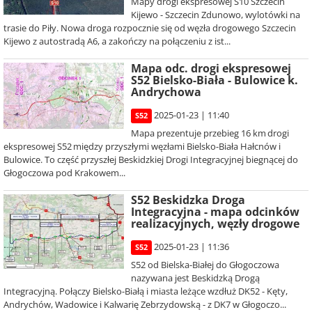
Mapy drogi ekspresowej S10 Szczecin
Kijewo - Szczecin Zdunowo, wylotówki na
trasie do Piły. Nowa droga rozpocznie się od węzła drogowego Szczecin
Kijewo z autostradą A6, a zakończy na połączeniu z ist...
Mapa odc. drogi ekspresowej
S52 Bielsko-Biała - Bulowice k.
Andrychowa
2025-01-23 | 11:40
S52
Mapa prezentuje przebieg 16 km drogi
ekspresowej S52 między przyszłymi węzłami Bielsko-Biała Hałcnów i
Bulowice. To część przyszłej Beskidzkiej Drogi Integracyjnej biegnącej do
Głogoczowa pod Krakowem...
S52 Beskidzka Droga
Integracyjna - mapa odcinków
realizacyjnych, węzły drogowe
2025-01-23 | 11:36
S52
S52 od Bielska-Białej do Głogoczowa
nazywana jest Beskidzką Drogą
Integracyjną. Połączy Bielsko-Białą i miasta leżące wzdłuż DK52 - Kęty,
Andrychów, Wadowice i Kalwarię Zebrzydowską - z DK7 w Głogoczo...