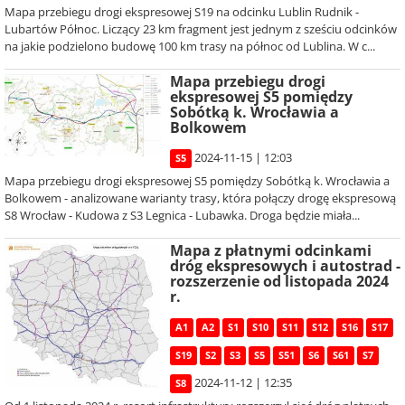
Mapa przebiegu drogi ekspresowej S19 na odcinku Lublin Rudnik -
Lubartów Północ. Liczący 23 km fragment jest jednym z sześciu odcinków
na jakie podzielono budowę 100 km trasy na północ od Lublina. W c...
Mapa przebiegu drogi
ekspresowej S5 pomiędzy
Sobótką k. Wrocławia a
Bolkowem
2024-11-15 | 12:03
S5
Mapa przebiegu drogi ekspresowej S5 pomiędzy Sobótką k. Wrocławia a
Bolkowem - analizowane warianty trasy, która połączy drogę ekspresową
S8 Wrocław - Kudowa z S3 Legnica - Lubawka. Droga będzie miała...
Mapa z płatnymi odcinkami
dróg ekspresowych i autostrad -
rozszerzenie od listopada 2024
r.
A1
A2
S1
S10
S11
S12
S16
S17
S19
S2
S3
S5
S51
S6
S61
S7
2024-11-12 | 12:35
S8