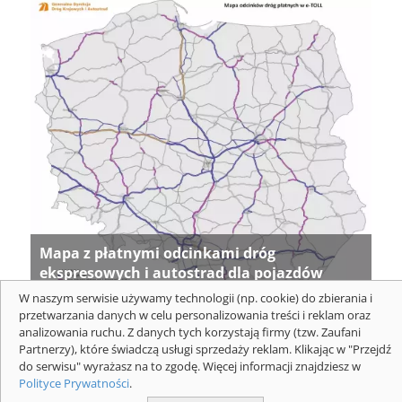
Mapa z płatnymi odcinkami dróg
ekspresowych i autostrad dla pojazdów
powyżej 3,5 t. Mapa: GDDKIA
W naszym serwisie używamy technologii (np. cookie) do zbierania i
przetwarzania danych w celu personalizowania treści i reklam oraz
analizowania ruchu. Z danych tych korzystają firmy (tzw. Zaufani
Partnerzy), które świadczą usługi sprzedaży reklam. Klikając w "Przejdź
do serwisu" wyrażasz na to zgodę. Więcej informacji znajdziesz w
Polityce Prywatności
.