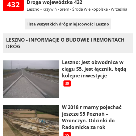
Droga wojewódzka 432
432
Leszno - Krzywiń - Śrem - Środa Wielkopolska - Września
lista wszystkich dróg miejscowości Leszno
LESZNO - INFORMACJE O BUDOWIE I REMONTACH
DRÓG
Leszno: Jest obwodnica w
ciągu S5, jest łącznik, będą
kolejne inwestycje
S5
W 2018 r mamy pojechać
jeszcze S5 Poznań –
Wronczyn. Odcinki do
Radomicka za rok
S5