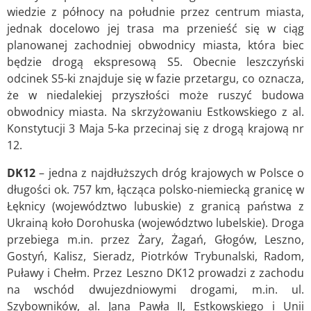
wiedzie z północy na południe przez centrum miasta,
jednak docelowo jej trasa ma przenieść się w ciąg
planowanej zachodniej obwodnicy miasta, która biec
będzie drogą ekspresową S5. Obecnie leszczyński
odcinek S5-ki znajduje się w fazie przetargu, co oznacza,
że w niedalekiej przyszłości może ruszyć budowa
obwodnicy miasta. Na skrzyżowaniu Estkowskiego z al.
Konstytucji 3 Maja 5-ka przecinaj się z drogą krajową nr
12.
DK12
– jedna z najdłuższych dróg krajowych w Polsce o
długości ok. 757 km, łącząca polsko-niemiecką granicę w
Łęknicy (województwo lubuskie) z granicą państwa z
Ukrainą koło Dorohuska (województwo lubelskie). Droga
przebiega m.in. przez Żary, Żagań, Głogów, Leszno,
Gostyń, Kalisz, Sieradz, Piotrków Trybunalski, Radom,
Puławy i Chełm. Przez Leszno DK12 prowadzi z zachodu
na wschód dwujezdniowymi drogami, m.in. ul.
Szybowników, al. Jana Pawła II, Estkowskiego i Unii