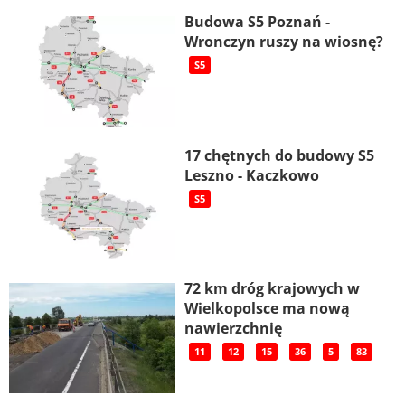
Budowa S5 Poznań -
Wronczyn ruszy na wiosnę?
S5
17 chętnych do budowy S5
Leszno - Kaczkowo
S5
72 km dróg krajowych w
Wielkopolsce ma nową
nawierzchnię
11
12
15
36
5
83