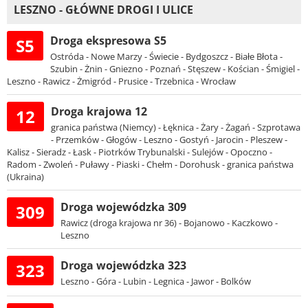
LESZNO - GŁÓWNE DROGI I ULICE
Droga ekspresowa S5
S5
Ostróda - Nowe Marzy - Świecie - Bydgoszcz - Białe Błota -
Szubin - Żnin - Gniezno - Poznań - Stęszew - Kościan - Śmigiel -
Leszno - Rawicz - Żmigród - Prusice - Trzebnica - Wrocław
Droga krajowa 12
12
granica państwa (Niemcy) - Łęknica - Żary - Żagań - Szprotawa
- Przemków - Głogów - Leszno - Gostyń - Jarocin - Pleszew -
Kalisz - Sieradz - Łask - Piotrków Trybunalski - Sulejów - Opoczno -
Radom - Zwoleń - Puławy - Piaski - Chełm - Dorohusk - granica państwa
(Ukraina)
Droga wojewódzka 309
309
Rawicz (droga krajowa nr 36) - Bojanowo - Kaczkowo -
Leszno
Droga wojewódzka 323
323
Leszno - Góra - Lubin - Legnica - Jawor - Bolków