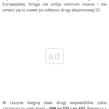
Europejskiej. Droga nie omija centrum miasta i nie
zmieni się to nawet po oddaniu drogi ekspresowej S5.
ad
W Lesznie biegną dwie drogi wojewódzkie (obie
zaczynają tu swój bieg) –
DW nr 323 i nr 432
. Pierwsza z