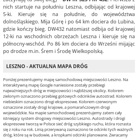
nich startuje na południu Leszna, odbijając od krajowej
5-ki. Kieruje się na południe, do województwa
dolnośląskiego. Mija Górę i po 64 km dociera do Lubina,
gdzie kończy bieg. DW432 natomiast odbija od krajowej
12-ki na wschodnich obrzeżach Leszna i kieruje się na
północny-wschód. Po 86 km dociera do Wrześni mijając
po drodze m.in. Śrem i Środę Wielkopolską.
LESZNO - AKTUALNA MAPA DRÓG
Poniżej prezentujemy mapę samochodową miejscowości Leszno. Na
interaktywną mapę Google naniesione zostały przebiegi
najważniejszych dróg w miejscowości i najbliższej okolicy. Kolorem
zielonym oznaczono przebieg gotowych odcinków autostrad. Kolorem
niebieskim oznaczono drogi ekspresowe. Kolorem czerwonym
oznaczone zostały drogi krajowe, a pomarańczowym drogi
wojewódzkie. Na mapie samochodowej prezentujemy zatem cały
istniejący system drogowy miejscowości Leszno. Autostrady i drogi
ekspresowe tworzą w Polsce sieć dróg szybkiego ruchu, która rozrasta
się z roku na rok. Linią przerywaną zaznaczono te odcinki tych ważnych
dróg, które są w budowie, a kropkami odcinki planowane. Zwracamy