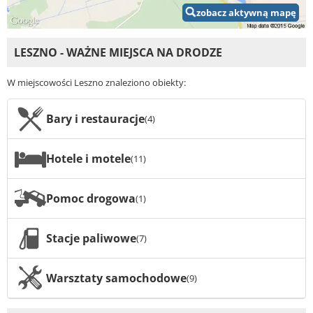
zobacz aktywną mapę
LESZNO - WAŻNE MIEJSCA NA DRODZE
W miejscowości Leszno znaleziono obiekty:
Bary i restauracje
(4)
Hotele i motele
(11)
Pomoc drogowa
(1)
Stacje paliwowe
(7)
Warsztaty samochodowe
(9)