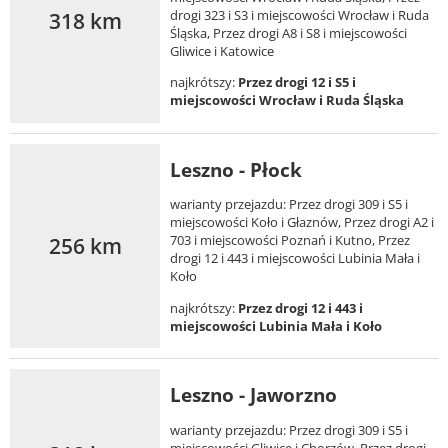
318 km
drogi 323 i S3 i miejscowości Wrocław i Ruda
Śląska, Przez drogi A8 i S8 i miejscowości
Gliwice i Katowice
najkrótszy:
Przez drogi 12 i S5 i
miejscowości Wrocław i Ruda Śląska
Leszno - Płock
warianty przejazdu: Przez drogi 309 i S5 i
miejscowości Koło i Głaznów, Przez drogi A2 i
256 km
703 i miejscowości Poznań i Kutno, Przez
drogi 12 i 443 i miejscowości Lubinia Mała i
Koło
najkrótszy:
Przez drogi 12 i 443 i
miejscowości Lubinia Mała i Koło
Leszno - Jaworzno
warianty przejazdu: Przez drogi 309 i S5 i
miejscowości Gliwice i Chorzów, Przez drogi