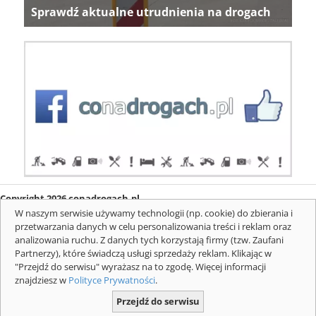
Sprawdź aktualne utrudnienia na drogach
Copyright 2026 conadrogach.pl
O firmie
Redakcja
Regulamin
Informacje o cookies
W naszym serwisie używamy technologii (np. cookie) do zbierania i
Mapa serwisu
Komunikaty
przetwarzania danych w celu personalizowania treści i reklam oraz
analizowania ruchu. Z danych tych korzystają firmy (tzw. Zaufani
Partnerzy), które świadczą usługi sprzedaży reklam. Klikając w
"Przejdź do serwisu" wyrażasz na to zgodę. Więcej informacji
znajdziesz w
Polityce Prywatności
.
Przejdź do serwisu