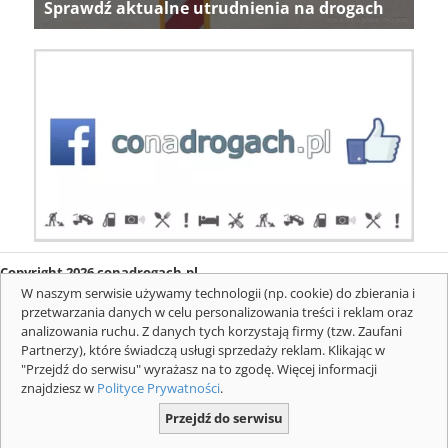
Sprawdź aktualne utrudnienia na drogach
Copyright 2026 conadrogach.pl
O firmie
Redakcja
Regulamin
Informacje o cookies
W naszym serwisie używamy technologii (np. cookie) do zbierania i
Mapa serwisu
Komunikaty
przetwarzania danych w celu personalizowania treści i reklam oraz
analizowania ruchu. Z danych tych korzystają firmy (tzw. Zaufani
Partnerzy), które świadczą usługi sprzedaży reklam. Klikając w
"Przejdź do serwisu" wyrażasz na to zgodę. Więcej informacji
znajdziesz w
Polityce Prywatności
.
Przejdź do serwisu